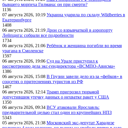
бывшего морпеха Гилмана: он при смерти?
1136
07 августа 2026, 10:19
Украина ударила по складу Wildberries в
Екатеринбурге
1408
06 августа 2026, 21:19
Дрон со взрывчаткой в аэропорту
Лейпцига: собрали все подробности
1734
06 августа 2026, 21:06
Ребёнок и женщина погибли во время
урагана в Смоленске
1597
06 августа 2026, 19:06
Суд на Урале приступил к
рассмотрению дела экс-гендиректора «ВСМПО-Ависма»
1386
06 августа 2026, 15:08
В Грузии завели дело из-за «фейков» в
соцсетях о притеснениях туристов из РФ
1467
06 августа 2026, 12:14
Трамп пригрозил тюрьмой
допустившим утечку данных о нехватке ракет у США
1350
06 августа 2026, 09:34
ВСУ атаковали Ярославль:
предварительной целью стал один из крупнейших НПЗ
5343
05 августа 2026, 21:38
Московский экс-депутат Харадизе
получила 4 года колонии, но вышла на свободу прямо в зале