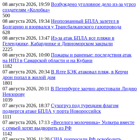
08 августа 2026, 19:59
Возбуждено уголовное дело из-за угроз
создателям «Колобка»
500
08 августа 2026, 19:34
Неопознанный БПЛА залетел в
Болгарию и взорвался у Трансбалканского газопровода
628
08 августа 2026, 13:47
Из-за атак БПЛА все пляжи в
Геленджике, Кабардинке и Дивноморском закрыли
2225
08 августа 2026, 10:00
Пожары и раненые: последствия атак
на НПЗ в Самарской области и на Кубани
1182
07 августа 2026, 20:34
В Ялте БЭК атаковал пляж, в Керчи
дрон попал в жилой дом
1801
07 августа 2026, 20:11
В Петербурге заочно арестовали Лидию
Невзорову
1039
07 августа 2026, 18:37
Сухогруз под турецким флагом
подвергся атаке БПЛА у порта Новороссийск
1111
07 августа 2026, 17:13
«Веселого молочника» Уолкера вместе
с семьей хотят выдворить из РФ
1142
07 августа 2026, 11:20
США попросили РФ освободить