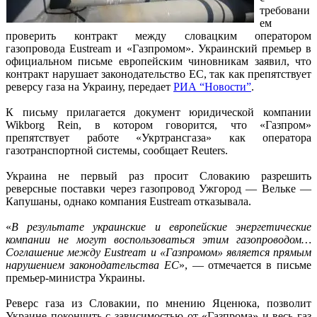
требовани
ем
проверить контракт между словацким оператором
газопровода Eustream и «Газпромом». Украинский премьер в
официальном письме европейским чиновникам заявил, что
контракт нарушает законодательство ЕС, так как препятствует
реверсу газа на Украину, передает
РИА “Новости”
.
К письму прилагается документ юридической компании
Wikborg Rein, в котором говорится, что «Газпром»
препятствует работе «Укртрансгаза» как оператора
газотранспортной системы, сообщает Reuters.
Украина не первый раз просит Словакию разрешить
реверсные поставки через газопровод Ужгород — Вельке —
Капушаны, однако компания Eustream отказывала.
«
В результате украинские и европейские энергетические
компании не могут воспользоваться этим газопроводом…
Соглашение между Eustream и «Газпромом» является прямым
нарушением законодательства ЕС
», — отмечается в письме
премьер-министра Украины.
Реверс газа из Словакии, по мнению Яценюка, позволит
Украине покончить с зависимостью от «Газпрома» и весь газ