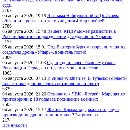
суда
2107
05 августа 2026, 19:19
Экс-зама Набиуллиной в ЦБ Исаева
объявили в розыск по делу хищения 4 млрд рублей
2786
05 августа 2026, 15:48
Reuters: КНДР может разместить в
России ракетное подразделение для ударов по Украине
2157
05 августа 2026, 15:01
Под Екатеринбургом взорвали машину
создателя дрона «Упырь», водитель погиб
2009
05 августа 2026, 11:03
Суд продлил арест бывшему главе
Росавиации Нерадько по делу о мошенничестве
1863
05 августа 2026, 07:13
И снова Wildberries. В Тульской области
после атаки дронов горит сортировочный центр
6339
04 августа 2026, 21:20
Основателя ЧВК «Ястреб» Марущенко
приговорили к 18 годам за похищение военных
2503
04 августа 2026, 15:17
Жителя Крыма задержали по делу о
производстве дронов при помощи 3D‑принтера
2174
Все новости