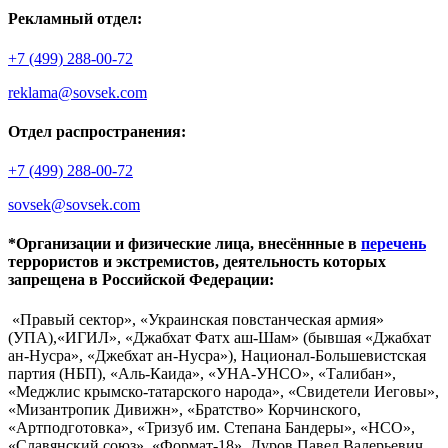
Рекламный отдел:
+7 (499) 288-00-72
reklama@sovsek.com
Отдел распространения:
+7 (499) 288-00-72
sovsek@sovsek.com
*Организации и физические лица, внесённные в
перечень
террористов и экстремистов, деятельность которых
запрещена в Российской Федерации:
«Правый сектор», «Украинская повстанческая армия»
(УПА),«ИГИЛ», «Джабхат Фатх аш-Шам» (бывшая «Джабхат
ан-Нусра», «Джебхат ан-Нусра»), Национал-Большевистская
партия (НБП), «Аль-Каида», «УНА-УНСО», «Талибан»,
«Меджлис крымско-татарского народа», «Свидетели Иеговы»,
«Мизантропик Дивижн», «Братство» Корчинского,
«Артподготовка», «Тризуб им. Степана Бандеры», «НСО»,
«Славянский союз», «Формат-18», Дуров Павел Валерьевич.