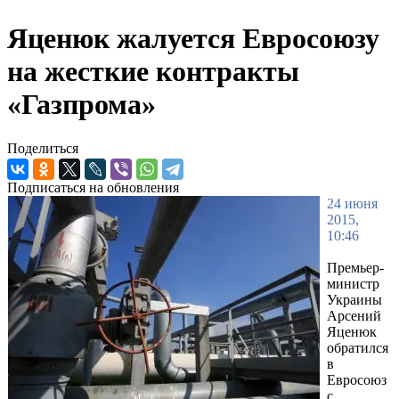
Яценюк жалуется Евросоюзу
на жесткие контракты
«Газпрома»
Поделиться
Подписаться на обновления
24 июня
2015,
10:46
Премьер-
министр
Украины
Арсений
Яценюк
обратился
в
Евросоюз
с