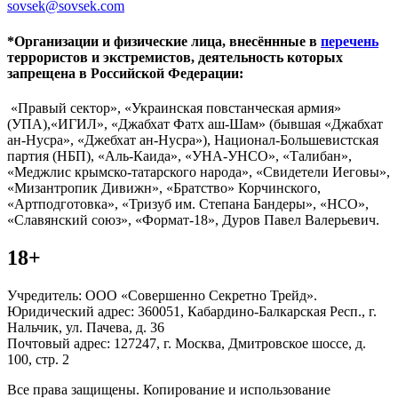
sovsek@sovsek.com
*Организации и физические лица, внесённные в
перечень
террористов и экстремистов, деятельность которых
запрещена в Российской Федерации:
«Правый сектор», «Украинская повстанческая армия»
(УПА),«ИГИЛ», «Джабхат Фатх аш-Шам» (бывшая «Джабхат
ан-Нусра», «Джебхат ан-Нусра»), Национал-Большевистская
партия (НБП), «Аль-Каида», «УНА-УНСО», «Талибан»,
«Меджлис крымско-татарского народа», «Свидетели Иеговы»,
«Мизантропик Дивижн», «Братство» Корчинского,
«Артподготовка», «Тризуб им. Степана Бандеры», «НСО»,
«Славянский союз», «Формат-18», Дуров Павел Валерьевич.
18+
Учредитель: ООО «Совершенно Секретно Трейд».
Юридический адрес: 360051, Кабардино-Балкарская Респ., г.
Нальчик, ул. Пачева, д. 36
Почтовый адрес: 127247, г. Москва, Дмитровское шоссе, д.
100, стр. 2
Все права защищены. Копирование и использование