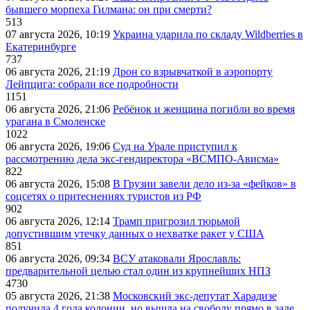
бывшего морпеха Гилмана: он при смерти?
513
07 августа 2026, 10:19
Украина ударила по складу Wildberries в
Екатеринбурге
737
06 августа 2026, 21:19
Дрон со взрывчаткой в аэропорту
Лейпцига: собрали все подробности
1151
06 августа 2026, 21:06
Ребёнок и женщина погибли во время
урагана в Смоленске
1022
06 августа 2026, 19:06
Суд на Урале приступил к
рассмотрению дела экс-гендиректора «ВСМПО-Ависма»
822
06 августа 2026, 15:08
В Грузии завели дело из-за «фейков» в
соцсетях о притеснениях туристов из РФ
902
06 августа 2026, 12:14
Трамп пригрозил тюрьмой
допустившим утечку данных о нехватке ракет у США
851
06 августа 2026, 09:34
ВСУ атаковали Ярославль:
предварительной целью стал один из крупнейших НПЗ
4730
05 августа 2026, 21:38
Московский экс-депутат Харадизе
получила 4 года колонии, но вышла на свободу прямо в зале