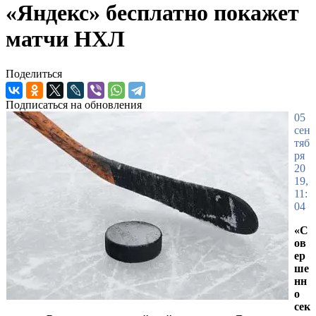
«Яндекс» бесплатно покажет
матчи НХЛ
Поделиться
Подписаться на обновления
05
сен
тяб
ря
20
19,
11:
04
«С
ов
ер
ше
нн
о
сек