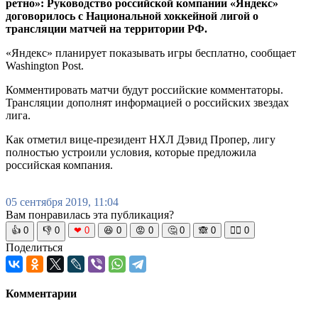
ретно»: Руководство российской компании «Яндекс»
договорилось с Национальной хоккейной лигой о
трансляции матчей на территории РФ.
«Яндекс» планирует показывать игры бесплатно, сообщает
Washington Post.
Комментировать матчи будут российские комментаторы.
Трансляции дополнят информацией о российских звездах
лига.
Как отметил вице-президент НХЛ Дэвид Пропер, лигу
полностью устроили условия, которые предложила
российская компания.
05 сентября 2019, 11:04
Вам понравилась эта публикация?
👍
0
👎
0
❤
0
😆
0
😡
0
🤔
0
🙈
0
🧘‍♀️
0
Поделиться
Комментарии