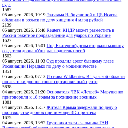
суда
1587
05 августа 2026, 19:19
Экс-зама Набиуллиной в ЦБ Исаева
объявили в розыск по делу хищения 4 млрд рублей
2139
05 августа 2026, 15:48
Reuters: КНДР может разместить в
России ракетное подразделение для ударов по Украине
1627
05 августа 2026, 15:01
Под Екатеринбургом взорвали машину
создателя дрона «Упырь», водитель погиб
1503
05 августа 2026, 11:03
Суд продлил арест бывшему главе
Росавиации Нерадько по делу о мошенничестве
1351
05 августа 2026, 07:13
И снова Wildberries. В Тульской области
после атаки дронов горит сортировочный центр
5638
04 августа 2026, 21:20
Основателя ЧВК «Ястреб» Марущенко
приговорили к 18 годам за похищение военных
1881
04 августа 2026, 15:17
Жителя Крыма задержали по делу о
производстве дронов при помощи 3D‑принтера
1675
04 августа 2026, 13:52
Грузовики экс-начальника ГАИ
Волгоградской области выставили на торги после дела о