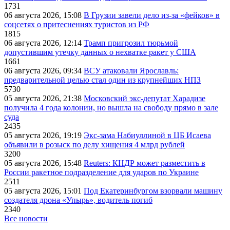
1731
06 августа 2026, 15:08
В Грузии завели дело из-за «фейков» в
соцсетях о притеснениях туристов из РФ
1815
06 августа 2026, 12:14
Трамп пригрозил тюрьмой
допустившим утечку данных о нехватке ракет у США
1661
06 августа 2026, 09:34
ВСУ атаковали Ярославль:
предварительной целью стал один из крупнейших НПЗ
5730
05 августа 2026, 21:38
Московский экс-депутат Харадизе
получила 4 года колонии, но вышла на свободу прямо в зале
суда
2435
05 августа 2026, 19:19
Экс-зама Набиуллиной в ЦБ Исаева
объявили в розыск по делу хищения 4 млрд рублей
3200
05 августа 2026, 15:48
Reuters: КНДР может разместить в
России ракетное подразделение для ударов по Украине
2511
05 августа 2026, 15:01
Под Екатеринбургом взорвали машину
создателя дрона «Упырь», водитель погиб
2340
Все новости