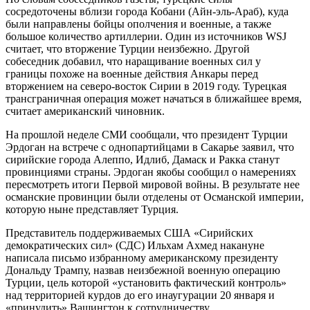
сосредоточены вблизи города Кобани (Айн-эль-Араб), куда
были направлены бойцы ополчения и военные, а также
большое количество артиллерии. Один из источников WSJ
считает, что вторжение Турции неизбежно. Другой
собеседник добавил, что наращивание военных сил у
границы похоже на военные действия Анкары перед
вторжением на северо-восток Сирии в 2019 году. Турецкая
трансграничная операция может начаться в ближайшее время,
считает американский чиновник.
На прошлой неделе СМИ сообщали, что президент Турции
Эрдоган на встрече с однопартийцами в Сакарье заявил, что
сирийские города Алеппо, Идлиб, Дамаск и Ракка станут
провинциями страны. Эрдоган якобы сообщил о намерениях
пересмотреть итоги Первой мировой войны. В результате нее
османские провинции были отделены от Османской империи,
которую ныне представляет Турция.
Представитель поддерживаемых США «Сирийских
демократических сил» (СДС) Ильхам Ахмед накануне
написала письмо избранному американскому президенту
Дональду Трампу, назвав неизбежной военную операцию
Турции, цель которой «установить фактический контроль»
над территорией курдов до его инаугурации 20 января и
«принудить» Вашингтон к сотрудничеству.