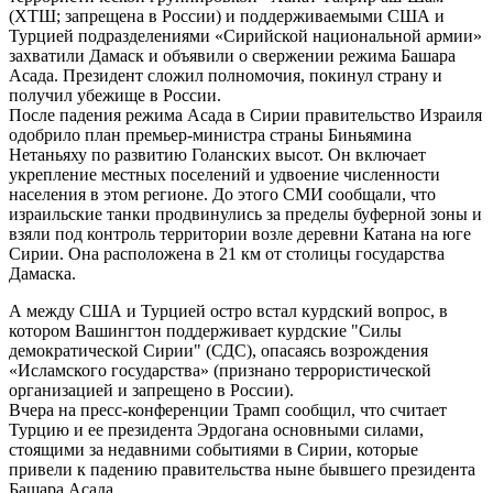
(ХТШ; запрещена в России) и поддерживаемыми США и
Турцией подразделениями «Сирийской национальной армии»
захватили Дамаск и объявили о свержении режима Башара
Асада. Президент сложил полномочия, покинул страну и
получил убежище в России.
После падения режима Асада в Сирии правительство Израиля
одобрило план премьер-министра страны Биньямина
Нетаньяху по развитию Голанских высот. Он включает
укрепление местных поселений и удвоение численности
населения в этом регионе. До этого СМИ сообщали, что
израильские танки продвинулись за пределы буферной зоны и
взяли под контроль территории возле деревни Катана на юге
Сирии. Она расположена в 21 км от столицы государства
Дамаска.
А между США и Турцией остро встал курдский вопрос, в
котором Вашингтон поддерживает курдские "Силы
демократической Сирии" (СДС), опасаясь возрождения
«Исламского государства» (признано террористической
организацией и запрещено в России).
Вчера на пресс-конференции Трамп сообщил, что считает
Турцию и ее президента Эрдогана основными силами,
стоящими за недавними событиями в Сирии, которые
привели к падению правительства ныне бывшего президента
Башара Асада.