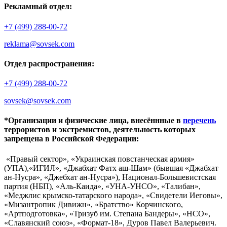
Рекламный отдел:
+7 (499) 288-00-72
reklama@sovsek.com
Отдел распространения:
+7 (499) 288-00-72
sovsek@sovsek.com
*Организации и физические лица, внесённные в
перечень
террористов и экстремистов, деятельность которых
запрещена в Российской Федерации:
«Правый сектор», «Украинская повстанческая армия»
(УПА),«ИГИЛ», «Джабхат Фатх аш-Шам» (бывшая «Джабхат
ан-Нусра», «Джебхат ан-Нусра»), Национал-Большевистская
партия (НБП), «Аль-Каида», «УНА-УНСО», «Талибан»,
«Меджлис крымско-татарского народа», «Свидетели Иеговы»,
«Мизантропик Дивижн», «Братство» Корчинского,
«Артподготовка», «Тризуб им. Степана Бандеры», «НСО»,
«Славянский союз», «Формат-18», Дуров Павел Валерьевич.