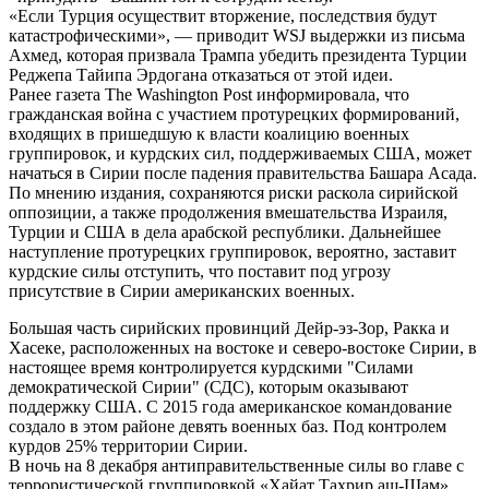
«Если Турция осуществит вторжение, последствия будут
катастрофическими», — приводит WSJ выдержки из письма
Ахмед, которая призвала Трампа убедить президента Турции
Реджепа Тайипа Эрдогана отказаться от этой идеи.
Ранее газета The Washington Post информировала, что
гражданская война с участием протурецких формирований,
входящих в пришедшую к власти коалицию военных
группировок, и курдских сил, поддерживаемых США, может
начаться в Сирии после падения правительства Башара Асада.
По мнению издания, сохраняются риски раскола сирийской
оппозиции, а также продолжения вмешательства Израиля,
Турции и США в дела арабской республики. Дальнейшее
наступление протурецких группировок, вероятно, заставит
курдские силы отступить, что поставит под угрозу
присутствие в Сирии американских военных.
Большая часть сирийских провинций Дейр-эз-Зор, Ракка и
Хасеке, расположенных на востоке и северо-востоке Сирии, в
настоящее время контролируется курдскими "Силами
демократической Сирии" (СДС), которым оказывают
поддержку США. С 2015 года американское командование
создало в этом районе девять военных баз. Под контролем
курдов 25% территории Сирии.
В ночь на 8 декабря антиправительственные силы во главе с
террористической группировкой «Хайат Тахрир аш-Шам»