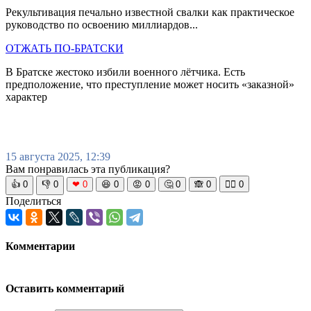
Рекультивация печально известной свалки как практическое
руководство по освоению миллиардов...
ОТЖАТЬ ПО-БРАТСКИ
В Братске жестоко избили военного лётчика. Есть
предположение, что преступление может носить «заказной»
характер
15 августа 2025, 12:39
Вам понравилась эта публикация?
👍
0
👎
0
❤
0
😆
0
😡
0
🤔
0
🙈
0
🧘‍♀️
0
Поделиться
Комментарии
Оставить комментарий