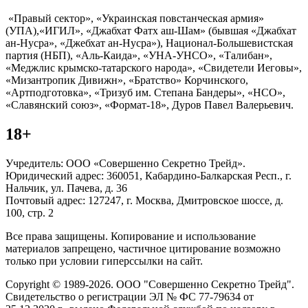
«Правый сектор», «Украинская повстанческая армия»
(УПА),«ИГИЛ», «Джабхат Фатх аш-Шам» (бывшая «Джабхат
ан-Нусра», «Джебхат ан-Нусра»), Национал-Большевистская
партия (НБП), «Аль-Каида», «УНА-УНСО», «Талибан»,
«Меджлис крымско-татарского народа», «Свидетели Иеговы»,
«Мизантропик Дивижн», «Братство» Корчинского,
«Артподготовка», «Тризуб им. Степана Бандеры», «НСО»,
«Славянский союз», «Формат-18», Дуров Павел Валерьевич.
18+
Учредитель: ООО «Совершенно Секретно Трейд».
Юридический адрес: 360051, Кабардино-Балкарская Респ., г.
Нальчик, ул. Пачева, д. 36
Почтовый адрес: 127247, г. Москва, Дмитровское шоссе, д.
100, стр. 2
Все права защищены. Копирование и использование
материалов запрещено, частичное цитирование возможно
только при условии гиперссылки на сайт.
Copyright © 1989-2026. ООО "Совершенно Секретно Трейд".
Свидетельство о регистрации ЭЛ № ФС 77-79634 от