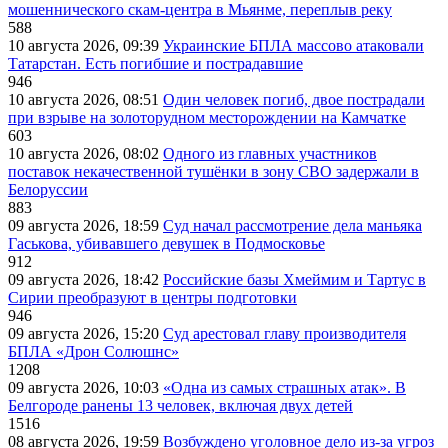
мошеннического скам-центра в Мьянме, переплыв реку
588
10 августа 2026, 09:39
Украинские БПЛА массово атаковали
Татарстан. Есть погибшие и пострадавшие
946
10 августа 2026, 08:51
Один человек погиб, двое пострадали
при взрыве на золоторудном месторождении на Камчатке
603
10 августа 2026, 08:02
Одного из главных участников
поставок некачественной тушёнки в зону СВО задержали в
Белоруссии
883
09 августа 2026, 18:59
Суд начал рассмотрение дела маньяка
Гаськова, убивавшего девушек в Подмосковье
912
09 августа 2026, 18:42
Российские базы Хмеймим и Тартус в
Сирии преобразуют в центры подготовки
946
09 августа 2026, 15:20
Суд арестовал главу производителя
БПЛА «Дрон Солюшнс»
1208
09 августа 2026, 10:03
«Одна из самых страшных атак». В
Белгороде ранены 13 человек, включая двух детей
1516
08 августа 2026, 19:59
Возбуждено уголовное дело из-за угроз