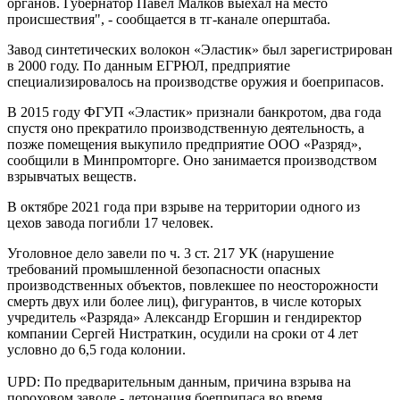
органов. Губернатор Павел Малков выехал на место
происшествия", - сообщается в тг-канале оперштаба.
Завод синтетических волокон «Эластик» был зарегистрирован
в 2000 году. По данным ЕГРЮЛ, предприятие
специализировалось на производстве оружия и боеприпасов.
В 2015 году ФГУП «Эластик» признали банкротом, два года
спустя оно прекратило производственную деятельность, а
позже помещения выкупило предприятие ООО «Разряд»,
сообщили в Минпромторге. Оно занимается производством
взрывчатых веществ.
В октябре 2021 года при взрыве на территории одного из
цехов завода погибли 17 человек.
Уголовное дело завели по ч. 3 ст. 217 УК (нарушение
требований промышленной безопасности опасных
производственных объектов, повлекшее по неосторожности
смерть двух или более лиц), фигурантов, в числе которых
учредитель «Разряда» Александр Егоршин и гендиректор
компании Сергей Нистраткин, осудили на сроки от 4 лет
условно до 6,5 года колонии.
UPD: По предварительным данным, причина взрыва на
пороховом заводе - детонация боеприпаса во время