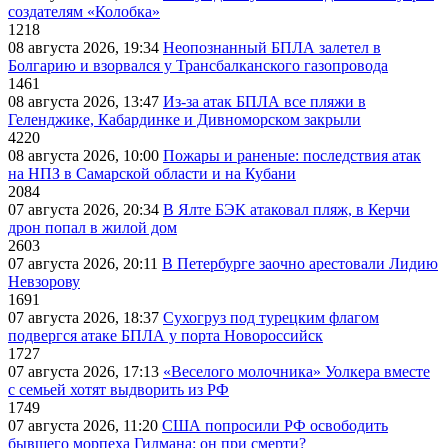
создателям «Колобка»
1218
08 августа 2026, 19:34
Неопознанный БПЛА залетел в
Болгарию и взорвался у Трансбалканского газопровода
1461
08 августа 2026, 13:47
Из-за атак БПЛА все пляжи в
Геленджике, Кабардинке и Дивноморском закрыли
4220
08 августа 2026, 10:00
Пожары и раненые: последствия атак
на НПЗ в Самарской области и на Кубани
2084
07 августа 2026, 20:34
В Ялте БЭК атаковал пляж, в Керчи
дрон попал в жилой дом
2603
07 августа 2026, 20:11
В Петербурге заочно арестовали Лидию
Невзорову
1691
07 августа 2026, 18:37
Сухогруз под турецким флагом
подвергся атаке БПЛА у порта Новороссийск
1727
07 августа 2026, 17:13
«Веселого молочника» Уолкера вместе
с семьей хотят выдворить из РФ
1749
07 августа 2026, 11:20
США попросили РФ освободить
бывшего морпеха Гилмана: он при смерти?