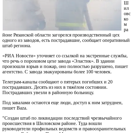
Ш
ил
овс
ко
м
ра
йоне Рязанской области загорелся производственный цех
одного из заводов, есть пострадавшие, сообщает оперативный
штаб региона.
«РИА Новости» уточняет со ссылкой на экстренные службы,
что речь о пороховом цехе завода «Эластик». В здании
произошли взрыв и пожар, оно полностью разрушено, пишет
агентство. С завода эвакуированы более 100 человек.
Телеграм-каналы сообщают о пятерых погибших и 20
пострадавших. Десять из них в тяжёлом состоянии.
Пострадавших увезли в районную больницу.
Под завалами остаются еще люди, доступ к ним затруднен,
пишет Baza.
"Создан штаб по ликвидации последствий чрезвычайного
происшествия в Шиловском районе. Туда вошли
руководители профильных ведомств и правоохранительных