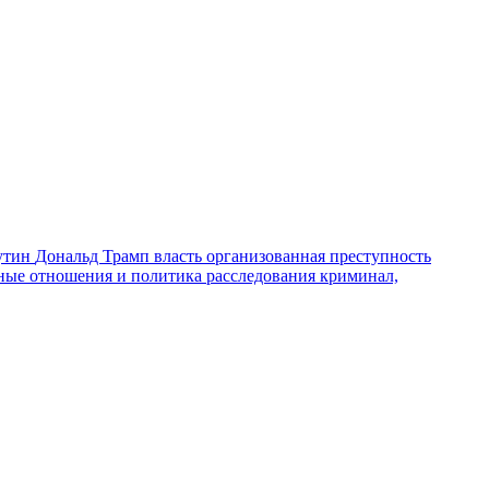
утин
Дональд Трамп
власть
организованная преступность
ные отношения и политика
расследования
криминал,