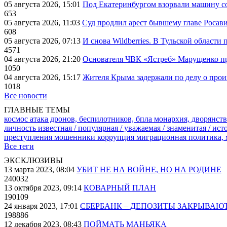
05 августа 2026, 15:01
Под Екатеринбургом взорвали машину со
653
05 августа 2026, 11:03
Суд продлил арест бывшему главе Росав
608
05 августа 2026, 07:13
И снова Wildberries. В Тульской области
4571
04 августа 2026, 21:20
Основателя ЧВК «Ястреб» Марущенко пр
1050
04 августа 2026, 15:17
Жителя Крыма задержали по делу о про
1018
Все новости
ГЛАВНЫЕ ТЕМЫ
космос
атака дронов, беспилотников, бпла
монархия, дворянств
личность известная / популярная / уважаемая / знаменитая / ис
преступления
мошенники
коррупция
миграционная политика,
Все теги
ЭКСКЛЮЗИВЫ
13 марта 2023, 08:04
УБИТ НЕ НА ВОЙНЕ, НО НА РОДИНЕ
240032
13 октября 2023, 09:14
КОВАРНЫЙ ПЛАН
190109
24 января 2023, 17:01
СБЕРБАНК – ДЕПОЗИТЫ ЗАКРЫВАЮ
198886
12 декабря 2023, 08:43
ПОЙМАТЬ МАНЬЯКА