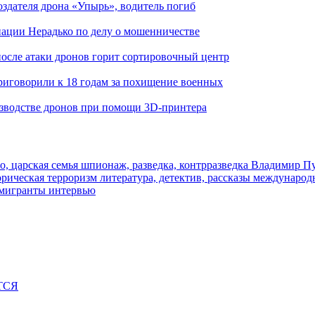
здателя дрона «Упырь», водитель погиб
иации Нерадько по делу о мошенничестве
 после атаки дронов горит сортировочный центр
иговорили к 18 годам за похищение военных
изводстве дронов при помощи 3D‑принтера
о, царская семья
шпионаж, разведка, контрразведка
Владимир П
торическая
терроризм
литература, детектив, рассказы
международ
 мигранты
интервью
ТСЯ