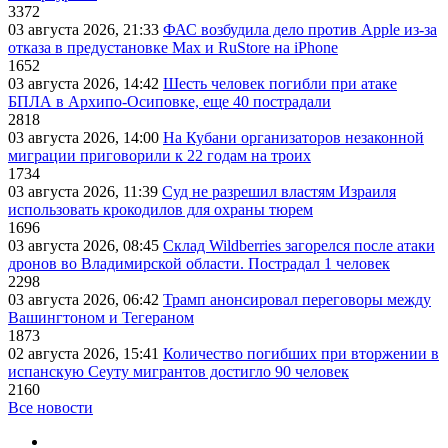
3372
03 августа 2026, 21:33
ФАС возбудила дело против Apple из-за
отказа в предустановке Max и RuStore на iPhone
1652
03 августа 2026, 14:42
Шесть человек погибли при атаке
БПЛА в Архипо-Осиповке, еще 40 пострадали
2818
03 августа 2026, 14:00
На Кубани организаторов незаконной
миграции приговорили к 22 годам на троих
1734
03 августа 2026, 11:39
Суд не разрешил властям Израиля
использовать крокодилов для охраны тюрем
1696
03 августа 2026, 08:45
Склад Wildberries загорелся после атаки
дронов во Владимирской области. Пострадал 1 человек
2298
03 августа 2026, 06:42
Трамп анонсировал переговоры между
Вашингтоном и Тегераном
1873
02 августа 2026, 15:41
Количество погибших при вторжении в
испанскую Сеуту мигрантов достигло 90 человек
2160
Все новости