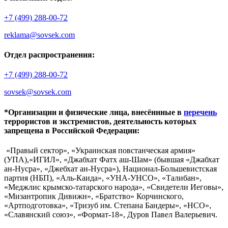
+7 (499) 288-00-72
reklama@sovsek.com
Отдел распространения:
+7 (499) 288-00-72
sovsek@sovsek.com
*Организации и физические лица, внесённные в
перечень
террористов и экстремистов, деятельность которых
запрещена в Российской Федерации:
«Правый сектор», «Украинская повстанческая армия»
(УПА),«ИГИЛ», «Джабхат Фатх аш-Шам» (бывшая «Джабхат
ан-Нусра», «Джебхат ан-Нусра»), Национал-Большевистская
партия (НБП), «Аль-Каида», «УНА-УНСО», «Талибан»,
«Меджлис крымско-татарского народа», «Свидетели Иеговы»,
«Мизантропик Дивижн», «Братство» Корчинского,
«Артподготовка», «Тризуб им. Степана Бандеры», «НСО»,
«Славянский союз», «Формат-18», Дуров Павел Валерьевич.