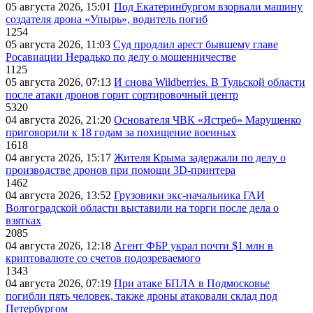
05 августа 2026, 15:01
Под Екатеринбургом взорвали машину
создателя дрона «Упырь», водитель погиб
1254
05 августа 2026, 11:03
Суд продлил арест бывшему главе
Росавиации Нерадько по делу о мошенничестве
1125
05 августа 2026, 07:13
И снова Wildberries. В Тульской области
после атаки дронов горит сортировочный центр
5320
04 августа 2026, 21:20
Основателя ЧВК «Ястреб» Марущенко
приговорили к 18 годам за похищение военных
1618
04 августа 2026, 15:17
Жителя Крыма задержали по делу о
производстве дронов при помощи 3D‑принтера
1462
04 августа 2026, 13:52
Грузовики экс-начальника ГАИ
Волгоградской области выставили на торги после дела о
взятках
2085
04 августа 2026, 12:18
Агент ФБР украл почти $1 млн в
криптовалюте со счетов подозреваемого
1343
04 августа 2026, 07:19
При атаке БПЛА в Подмосковье
погибли пять человек, также дроны атаковали склад под
Петербургом