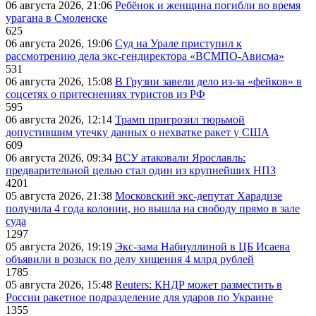
06 августа 2026, 21:06
Ребёнок и женщина погибли во время
урагана в Смоленске
625
06 августа 2026, 19:06
Суд на Урале приступил к
рассмотрению дела экс-гендиректора «ВСМПО-Ависма»
531
06 августа 2026, 15:08
В Грузии завели дело из-за «фейков» в
соцсетях о притеснениях туристов из РФ
595
06 августа 2026, 12:14
Трамп пригрозил тюрьмой
допустившим утечку данных о нехватке ракет у США
609
06 августа 2026, 09:34
ВСУ атаковали Ярославль:
предварительной целью стал один из крупнейших НПЗ
4201
05 августа 2026, 21:38
Московский экс-депутат Харадизе
получила 4 года колонии, но вышла на свободу прямо в зале
суда
1297
05 августа 2026, 19:19
Экс-зама Набиуллиной в ЦБ Исаева
объявили в розыск по делу хищения 4 млрд рублей
1785
05 августа 2026, 15:48
Reuters: КНДР может разместить в
России ракетное подразделение для ударов по Украине
1355