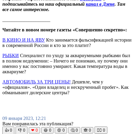
подписывайтесь на наш официальный
канал в Дзене
. Там
все самое интересное.
____________________
Читайте в новом номере газеты «Совершенно секретно»:
В КИНО И НА ЯВУ
Кто занимается фальсификацией истории
в современной России и кто за это платит?
РЫБКИ
Специалист по уходу за аквариумными рыбками был
в полном недоумении: – Ничего не понимаю, ну почему они
именно у вас постоянно умирают. Какая температура воды в
аквариуме?
АВТОМОБИЛЬ ЗА ТРИ ЦЕНЫ!
Дешевле, чем у
«официалов». «Один владелец и нескрученный пробег». Как
обманывают дилерские центры?
09 января 2023, 12:21
Вам понравилась эта публикация?
👍
0
👎
0
❤
0
😆
0
😡
0
🤔
0
🙈
0
🧘‍♀️
0