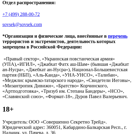
Отдел распространения:
+7 (499) 288-00-72
sovsek@sovsek.com
*Организации и физические лица, внесённные в
перечень
террористов и экстремистов, деятельность которых
запрещена в Российской Федерации:
«Правый сектор», «Украинская повстанческая армия»
(УПА),«ИГИЛ», «Джабхат Фатх аш-Шам» (бывшая «Джабхат
ан-Нусра», «Джебхат ан-Нусра»), Национал-Большевистская
партия (НБП), «Аль-Каида», «УНА-УНСО», «Талибан»,
«Меджлис крымско-татарского народа», «Свидетели Иеговы»,
«Мизантропик Дивижн», «Братство» Корчинского,
«Артподготовка», «Тризуб им. Степана Бандеры», «НСО»,
«Славянский союз», «Формат-18», Дуров Павел Валерьевич.
18+
Учредитель: ООО «Совершенно Секретно Трейд».
Юридический адрес: 360051, Кабардино-Балкарская Респ., г.
Нальчик, ул. Пачева, д. 36