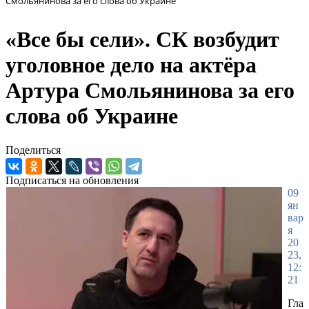
Смольянинова за его слова об Украине
«Все бы сели». СК возбудит
уголовное дело на актёра
Артура Смольянинова за его
слова об Украине
Поделиться
Подписаться на обновления
09
ян
вар
я
20
23,
12:
21
Гла