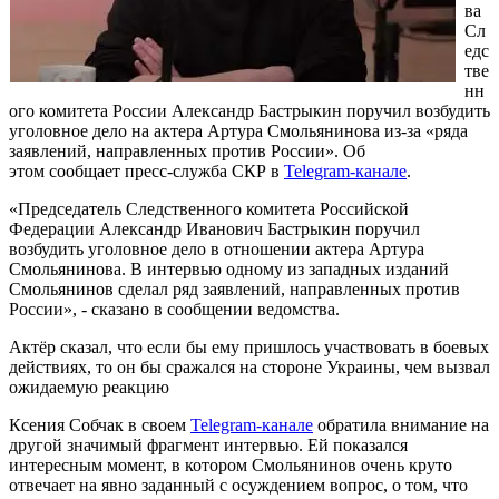
ва
Сл
едс
тве
нн
ого комитета России Александр Бастрыкин поручил возбудить
уголовное дело на актера Артура Смольянинова из-за «ряда
заявлений, направленных против России». Об
этом сообщает пресс-служба СКР в
Telegram-канале
.
«Председатель Следственного комитета Российской
Федерации Александр Иванович Бастрыкин поручил
возбудить уголовное дело в отношении актера Артура
Смольянинова. В интервью одному из западных изданий
Смольянинов сделал ряд заявлений, направленных против
России», - сказано в сообщении ведомства.
Актёр сказал, что если бы ему пришлось участвовать в боевых
действиях, то он бы сражался на стороне Украины, чем вызвал
ожидаемую реакцию
Ксения Собчак в своем
Telegram-канале
обратила внимание на
другой значимый фрагмент интервью. Ей показался
интересным момент, в котором Смольянинов очень круто
отвечает на явно заданный с осуждением вопрос, о том, что