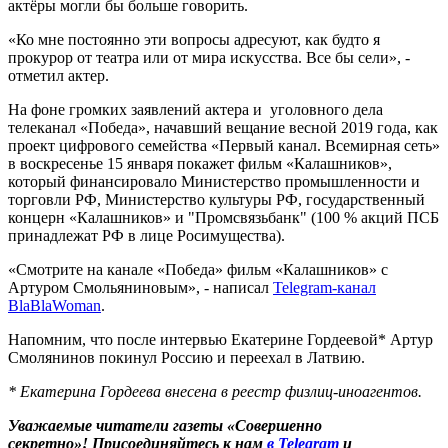
актёры могли бы больше говорить.
«Ко мне постоянно эти вопросы адресуют, как будто я
прокурор от театра или от мира искусства. Все бы сели», -
отметил актер.
На фоне громких заявлений актера и уголовного дела
телеканал «Победа», начавший вещание весной 2019 года, как
проект цифрового семейства «Первый канал. Всемирная сеть»
в воскресенье 15 января покажет фильм «Калашников»,
который финансировало Министерство промышленности и
торговли РФ, Министерство культуры РФ, государственный
концерн «Калашников» и "Промсвязьбанк" (100 % акций ПСБ
принадлежат РФ в лице Росимущества).
«Смотрите на канале «Победа» фильм «Калашников» с
Артуром Смольяниновым», - написал
Telegram-канал
BlaBlaWoman
.
Напомним, что после интервью Екатерине Гордеевой* Артур
Смолянинов покинул Россию и переехал в Латвию.
* Екатерина Гордеева внесена в реестр физлиц-иноагентов.
Уважаемые читатели газеты «Совершенно
секретно»! Присоединяйтесь к нам
в Telegram
и