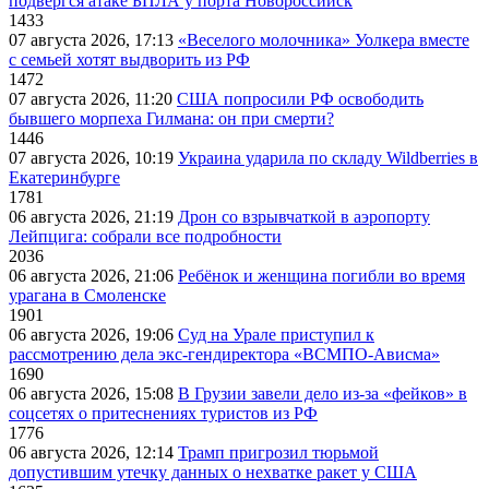
подвергся атаке БПЛА у порта Новороссийск
1433
07 августа 2026, 17:13
«Веселого молочника» Уолкера вместе
с семьей хотят выдворить из РФ
1472
07 августа 2026, 11:20
США попросили РФ освободить
бывшего морпеха Гилмана: он при смерти?
1446
07 августа 2026, 10:19
Украина ударила по складу Wildberries в
Екатеринбурге
1781
06 августа 2026, 21:19
Дрон со взрывчаткой в аэропорту
Лейпцига: собрали все подробности
2036
06 августа 2026, 21:06
Ребёнок и женщина погибли во время
урагана в Смоленске
1901
06 августа 2026, 19:06
Суд на Урале приступил к
рассмотрению дела экс-гендиректора «ВСМПО-Ависма»
1690
06 августа 2026, 15:08
В Грузии завели дело из-за «фейков» в
соцсетях о притеснениях туристов из РФ
1776
06 августа 2026, 12:14
Трамп пригрозил тюрьмой
допустившим утечку данных о нехватке ракет у США