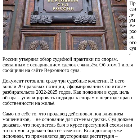
Пр
ези
ди
ум
Ве
рхо
вн
ого
суд
а
России утвердил обзор судебной практики по спорам,
связанным с оспариванием сделок с жильём. Об этом 1 июля
сообщили на сайте Верховного суда.
Документ готовили сразу три судебные коллегии. В него
вошли 20 правовых позиций, сформированных по итогам
разбирательств 2022-2025 годов. Как пояснили в суде, цель
обзора – унифицировать подходы к спорам о переходе права
собственности на жильё.
Само по себе то, что продавец действовал под влиянием
мошенников, – не основание для отмены сделки. Суд должен
доказать, что покупатель был в курсе преступной схемы или
что он мог и должен был её заметить. Если договор уже
исполнен, то применяется двусторонняя реституция –