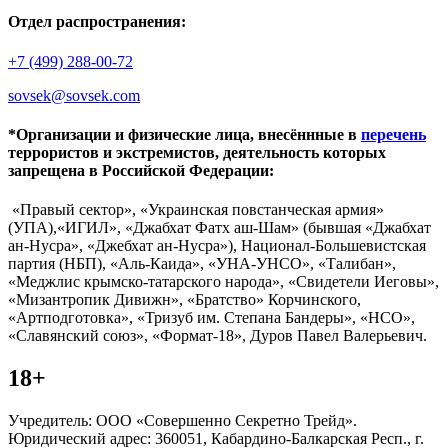
Отдел распространения:
+7 (499) 288-00-72
sovsek@sovsek.com
*Организации и физические лица, внесённные в
перечень
террористов и экстремистов, деятельность которых
запрещена в Российской Федерации:
«Правый сектор», «Украинская повстанческая армия»
(УПА),«ИГИЛ», «Джабхат Фатх аш-Шам» (бывшая «Джабхат
ан-Нусра», «Джебхат ан-Нусра»), Национал-Большевистская
партия (НБП), «Аль-Каида», «УНА-УНСО», «Талибан»,
«Меджлис крымско-татарского народа», «Свидетели Иеговы»,
«Мизантропик Дивижн», «Братство» Корчинского,
«Артподготовка», «Тризуб им. Степана Бандеры», «НСО»,
«Славянский союз», «Формат-18», Дуров Павел Валерьевич.
18+
Учредитель: ООО «Совершенно Секретно Трейд».
Юридический адрес: 360051, Кабардино-Балкарская Респ., г.