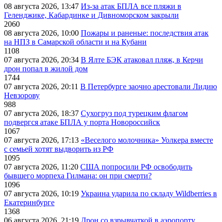
08 августа 2026, 13:47
Из-за атак БПЛА все пляжи в
Геленджике, Кабардинке и Дивноморском закрыли
2060
08 августа 2026, 10:00
Пожары и раненые: последствия атак
на НПЗ в Самарской области и на Кубани
1108
07 августа 2026, 20:34
В Ялте БЭК атаковал пляж, в Керчи
дрон попал в жилой дом
1744
07 августа 2026, 20:11
В Петербурге заочно арестовали Лидию
Невзорову
988
07 августа 2026, 18:37
Сухогруз под турецким флагом
подвергся атаке БПЛА у порта Новороссийск
1067
07 августа 2026, 17:13
«Веселого молочника» Уолкера вместе
с семьей хотят выдворить из РФ
1095
07 августа 2026, 11:20
США попросили РФ освободить
бывшего морпеха Гилмана: он при смерти?
1096
07 августа 2026, 10:19
Украина ударила по складу Wildberries в
Екатеринбурге
1368
06 августа 2026, 21:19
Дрон со взрывчаткой в аэропорту