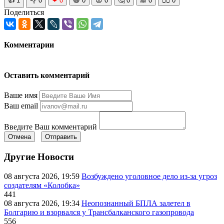
👍
1
👎
0
❤
0
😆
0
😡
0
🤔
0
🙈
0
🧘‍♀️
0
Поделиться
Комментарии
Оставить комментарий
Ваше имя
Ваш email
Введите Ваш комментарий
Отмена
Отправить
Другие Новости
08 августа 2026, 19:59
Возбуждено уголовное дело из-за угроз
создателям «Колобка»
441
08 августа 2026, 19:34
Неопознанный БПЛА залетел в
Болгарию и взорвался у Трансбалканского газопровода
556