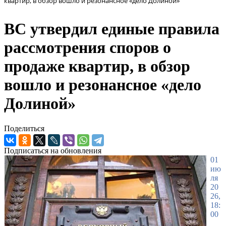
квартир, в обзор вошло и резонансное «дело Долиной»
ВС утвердил единые правила
рассмотрения споров о
продаже квартир, в обзор
вошло и резонансное «дело
Долиной»
Поделиться
Подписаться на обновления
01
ию
ля
20
26,
18:
00