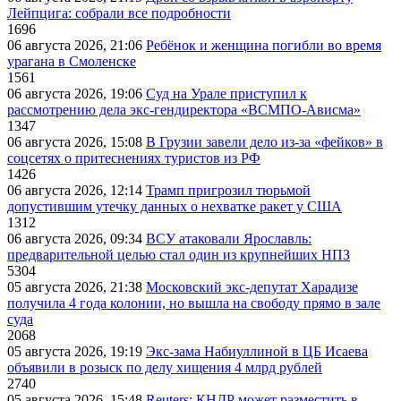
Лейпцига: собрали все подробности
1696
06 августа 2026, 21:06
Ребёнок и женщина погибли во время
урагана в Смоленске
1561
06 августа 2026, 19:06
Суд на Урале приступил к
рассмотрению дела экс-гендиректора «ВСМПО-Ависма»
1347
06 августа 2026, 15:08
В Грузии завели дело из-за «фейков» в
соцсетях о притеснениях туристов из РФ
1426
06 августа 2026, 12:14
Трамп пригрозил тюрьмой
допустившим утечку данных о нехватке ракет у США
1312
06 августа 2026, 09:34
ВСУ атаковали Ярославль:
предварительной целью стал один из крупнейших НПЗ
5304
05 августа 2026, 21:38
Московский экс-депутат Харадизе
получила 4 года колонии, но вышла на свободу прямо в зале
суда
2068
05 августа 2026, 19:19
Экс-зама Набиуллиной в ЦБ Исаева
объявили в розыск по делу хищения 4 млрд рублей
2740
05 августа 2026, 15:48
Reuters: КНДР может разместить в