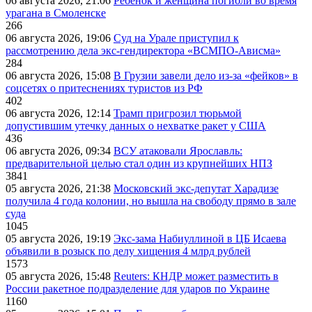
06 августа 2026, 21:06
Ребёнок и женщина погибли во время
урагана в Смоленске
266
06 августа 2026, 19:06
Суд на Урале приступил к
рассмотрению дела экс-гендиректора «ВСМПО-Ависма»
284
06 августа 2026, 15:08
В Грузии завели дело из-за «фейков» в
соцсетях о притеснениях туристов из РФ
402
06 августа 2026, 12:14
Трамп пригрозил тюрьмой
допустившим утечку данных о нехватке ракет у США
436
06 августа 2026, 09:34
ВСУ атаковали Ярославль:
предварительной целью стал один из крупнейших НПЗ
3841
05 августа 2026, 21:38
Московский экс-депутат Харадизе
получила 4 года колонии, но вышла на свободу прямо в зале
суда
1045
05 августа 2026, 19:19
Экс-зама Набиуллиной в ЦБ Исаева
объявили в розыск по делу хищения 4 млрд рублей
1573
05 августа 2026, 15:48
Reuters: КНДР может разместить в
России ракетное подразделение для ударов по Украине
1160