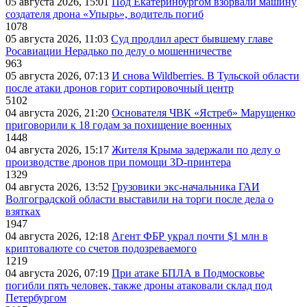
05 августа 2026, 15:01
Под Екатеринбургом взорвали машину
создателя дрона «Упырь», водитель погиб
1078
05 августа 2026, 11:03
Суд продлил арест бывшему главе
Росавиации Нерадько по делу о мошенничестве
963
05 августа 2026, 07:13
И снова Wildberries. В Тульской области
после атаки дронов горит сортировочный центр
5102
04 августа 2026, 21:20
Основателя ЧВК «Ястреб» Марущенко
приговорили к 18 годам за похищение военных
1448
04 августа 2026, 15:17
Жителя Крыма задержали по делу о
производстве дронов при помощи 3D‑принтера
1329
04 августа 2026, 13:52
Грузовики экс-начальника ГАИ
Волгоградской области выставили на торги после дела о
взятках
1947
04 августа 2026, 12:18
Агент ФБР украл почти $1 млн в
криптовалюте со счетов подозреваемого
1219
04 августа 2026, 07:19
При атаке БПЛА в Подмосковье
погибли пять человек, также дроны атаковали склад под
Петербургом