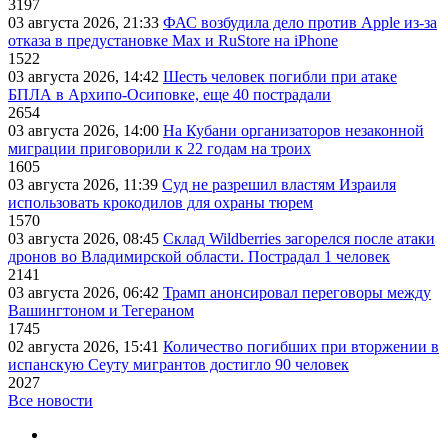
3197
03 августа 2026, 21:33
ФАС возбудила дело против Apple из-за
отказа в предустановке Max и RuStore на iPhone
1522
03 августа 2026, 14:42
Шесть человек погибли при атаке
БПЛА в Архипо-Осиповке, еще 40 пострадали
2654
03 августа 2026, 14:00
На Кубани организаторов незаконной
миграции приговорили к 22 годам на троих
1605
03 августа 2026, 11:39
Суд не разрешил властям Израиля
использовать крокодилов для охраны тюрем
1570
03 августа 2026, 08:45
Склад Wildberries загорелся после атаки
дронов во Владимирской области. Пострадал 1 человек
2141
03 августа 2026, 06:42
Трамп анонсировал переговоры между
Вашингтоном и Тегераном
1745
02 августа 2026, 15:41
Количество погибших при вторжении в
испанскую Сеуту мигрантов достигло 90 человек
2027
Все новости