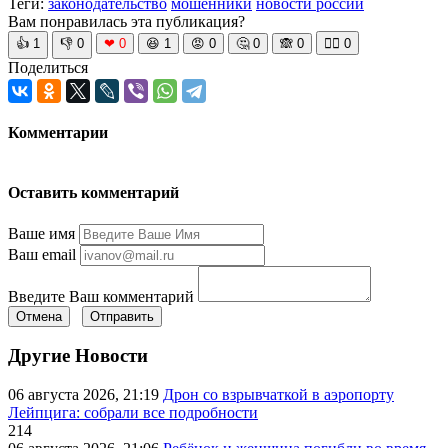
Теги:
законодательство
мошенники
новости россии
Вам понравилась эта публикация?
👍
1
👎
0
❤
0
😆
1
😡
0
🤔
0
🙈
0
🧘‍♀️
0
Поделиться
Комментарии
Оставить комментарий
Ваше имя
Ваш email
Введите Ваш комментарий
Отмена
Отправить
Другие Новости
06 августа 2026, 21:19
Дрон со взрывчаткой в аэропорту
Лейпцига: собрали все подробности
214