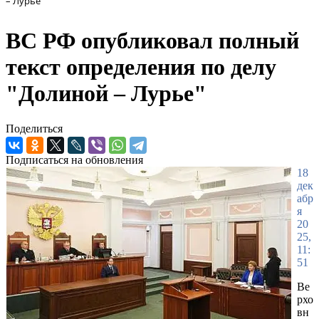
– Лурье"
ВС РФ опубликовал полный
текст определения по делу
"Долиной – Лурье"
Поделиться
Подписаться на обновления
18
дек
абр
я
20
25,
11:
51
Ве
рхо
вн