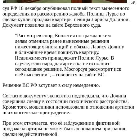
ый
суд РФ 18 декабря опубликовал полный текст вынесенного
определения по рассмотрению жалобы Полины Лурье по
сделке купли-продажи квартиры певицы Ларисы Долиной.
Документ появился на сайте Верховного суда.
"Рассмотрев спор, Коллегия по гражданским
делам отменила ранее вынесенные решения
нижестоящих инстанций и обязала Ларису Долину
в ближайшее время покинуть квартиру.
Недвижимость принадлежит Полине Лурье. В
случае, если народная артистка не исполнит
сегодняшнее решение, Мосгорсуд рассмотрит иск
о её выселении", – говорится на сайте ВС.
Решение ВС РФ вступает в силу немедленно.
Согласно документу экспертиза подтвердила, что Долина
совершила сделку в состоянии психического расстройства.
Кроме того, мошенники использовали в отношении артистки
психологическое принуждение.
При этом отмечается, что её заблуждение в фиктивной
продаже квартиры не может быть основанием признания
сделки недействительной.