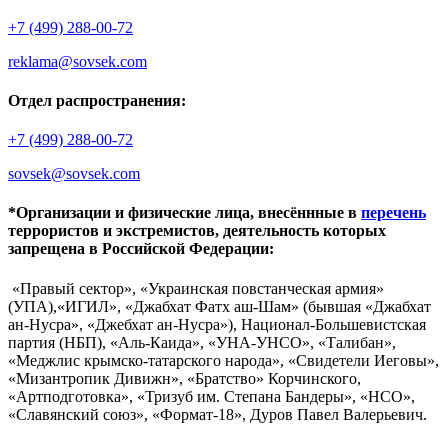
+7 (499) 288-00-72
reklama@sovsek.com
Отдел распространения:
+7 (499) 288-00-72
sovsek@sovsek.com
*Организации и физические лица, внесённные в
перечень
террористов и экстремистов, деятельность которых
запрещена в Российской Федерации:
«Правый сектор», «Украинская повстанческая армия»
(УПА),«ИГИЛ», «Джабхат Фатх аш-Шам» (бывшая «Джабхат
ан-Нусра», «Джебхат ан-Нусра»), Национал-Большевистская
партия (НБП), «Аль-Каида», «УНА-УНСО», «Талибан»,
«Меджлис крымско-татарского народа», «Свидетели Иеговы»,
«Мизантропик Дивижн», «Братство» Корчинского,
«Артподготовка», «Тризуб им. Степана Бандеры», «НСО»,
«Славянский союз», «Формат-18», Дуров Павел Валерьевич.