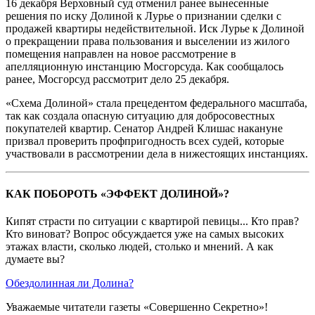
16 декабря Верховный суд отменил ранее вынесенные
решения по иску Долиной к Лурье о признании сделки с
продажей квартиры недействительной. Иск Лурье к Долиной
о прекращении права пользования и выселении из жилого
помещения направлен на новое рассмотрение в
апелляционную инстанцию Мосгорсуда. Как сообщалось
ранее, Мосгорсуд рассмотрит дело 25 декабря.
«Схема Долиной» стала прецедентом федерального масштаба,
так как создала опасную ситуацию для добросовестных
покупателей квартир. Сенатор Андрей Клишас накануне
призвал проверить профпригодность всех судей, которые
участвовали в рассмотрении дела в нижестоящих инстанциях.
КАК ПОБОРОТЬ «ЭФФЕКТ ДОЛИНОЙ»?
Кипят страсти по ситуации с квартирой певицы... Кто прав?
Кто виноват?
Вопрос обсуждается уже на самых высоких
этажах власти, сколько людей, столько и мнений. А как
думаете вы?
Обездолинная ли Долина?
Уважаемые читатели газеты «Совершенно Секретно»!