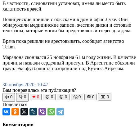
В частности, следователи установят, имела ли место быть
халатность врачей.
Полицейские пришли с обысками в дом и офис Луке. Они
обнаружили медицинские записи, жесткие диски и сотовые
телефоны, которые могли бы представлять интерес для дела.
Врача пока решили не арестовывать, сообщает агентство
Telam.
Марадона скончался 25 ноября на 61-м году жизни. В качестве
причины назвали сердечный приступ. В Аргентине объявили
траур. Экс-футболиста похоронили под Буэнос-Айресом.
30 ноября 2020, 10:47
Вам понравилась эта публикация?
👍
0
👎
0
❤
0
😆
0
😡
0
🤔
0
🙈
0
🧘‍♀️
0
Поделиться
Комментарии