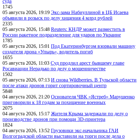
суда
1745
05 августа 2026, 19:19
Экс-зама Набиуллиной в ЦБ Исаева
объявили в розыск по делу хищения 4 млрд рублей
2335
05 августа 2026, 15:48
Reuters: КНДР может разместить в
России ракетное подразделение для ударов по Украине
1785
05 августа 2026, 15:01
Под Екатеринбургом взорвали машину
создателя дрона «Упырь», водитель погиб
1655
05 августа 2026, 11:03
Суд продлил арест бывшему главе
Росавиации Нерадько по делу о мошенничестве
1502
05 августа 2026, 07:13
И снова Wildberries. В Тульской области
после атаки дронов горит сортировочный центр
5848
04 августа 2026, 21:20
Основателя ЧВК «Ястреб» Марущенко
приговорили к 18 годам за похищение военных
2075
04 августа 2026, 15:17
Жителя Крыма задержали по делу о
производстве дронов при помощи 3D‑принтера
1824
04 августа 2026, 13:52
Грузовики экс-начальника ГАИ
Волгоградской области выставили на торги после дела о