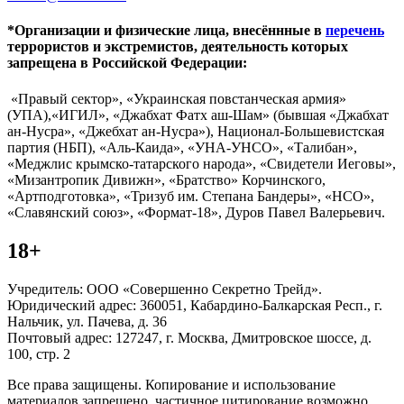
*Организации и физические лица, внесённные в
перечень
террористов и экстремистов, деятельность которых
запрещена в Российской Федерации:
«Правый сектор», «Украинская повстанческая армия»
(УПА),«ИГИЛ», «Джабхат Фатх аш-Шам» (бывшая «Джабхат
ан-Нусра», «Джебхат ан-Нусра»), Национал-Большевистская
партия (НБП), «Аль-Каида», «УНА-УНСО», «Талибан»,
«Меджлис крымско-татарского народа», «Свидетели Иеговы»,
«Мизантропик Дивижн», «Братство» Корчинского,
«Артподготовка», «Тризуб им. Степана Бандеры», «НСО»,
«Славянский союз», «Формат-18», Дуров Павел Валерьевич.
18+
Учредитель: ООО «Совершенно Секретно Трейд».
Юридический адрес: 360051, Кабардино-Балкарская Респ., г.
Нальчик, ул. Пачева, д. 36
Почтовый адрес: 127247, г. Москва, Дмитровское шоссе, д.
100, стр. 2
Все права защищены. Копирование и использование
материалов запрещено, частичное цитирование возможно