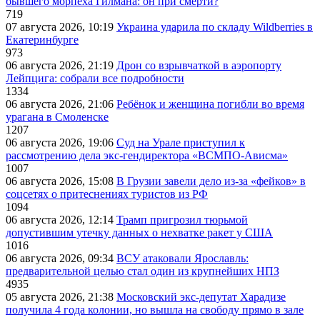
бывшего морпеха Гилмана: он при смерти?
719
07 августа 2026, 10:19
Украина ударила по складу Wildberries в
Екатеринбурге
973
06 августа 2026, 21:19
Дрон со взрывчаткой в аэропорту
Лейпцига: собрали все подробности
1334
06 августа 2026, 21:06
Ребёнок и женщина погибли во время
урагана в Смоленске
1207
06 августа 2026, 19:06
Суд на Урале приступил к
рассмотрению дела экс-гендиректора «ВСМПО-Ависма»
1007
06 августа 2026, 15:08
В Грузии завели дело из-за «фейков» в
соцсетях о притеснениях туристов из РФ
1094
06 августа 2026, 12:14
Трамп пригрозил тюрьмой
допустившим утечку данных о нехватке ракет у США
1016
06 августа 2026, 09:34
ВСУ атаковали Ярославль:
предварительной целью стал один из крупнейших НПЗ
4935
05 августа 2026, 21:38
Московский экс-депутат Харадизе
получила 4 года колонии, но вышла на свободу прямо в зале