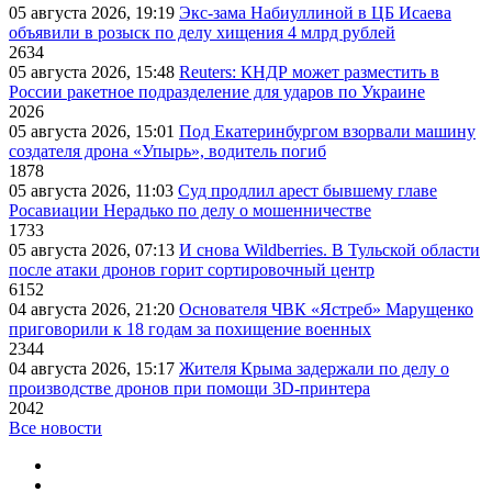
05 августа 2026, 19:19
Экс-зама Набиуллиной в ЦБ Исаева
объявили в розыск по делу хищения 4 млрд рублей
2634
05 августа 2026, 15:48
Reuters: КНДР может разместить в
России ракетное подразделение для ударов по Украине
2026
05 августа 2026, 15:01
Под Екатеринбургом взорвали машину
создателя дрона «Упырь», водитель погиб
1878
05 августа 2026, 11:03
Суд продлил арест бывшему главе
Росавиации Нерадько по делу о мошенничестве
1733
05 августа 2026, 07:13
И снова Wildberries. В Тульской области
после атаки дронов горит сортировочный центр
6152
04 августа 2026, 21:20
Основателя ЧВК «Ястреб» Марущенко
приговорили к 18 годам за похищение военных
2344
04 августа 2026, 15:17
Жителя Крыма задержали по делу о
производстве дронов при помощи 3D‑принтера
2042
Все новости