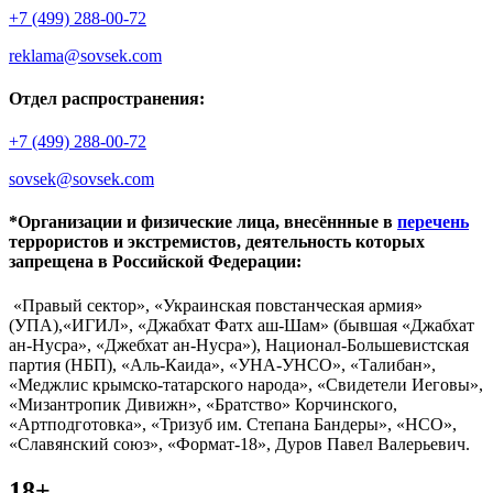
+7 (499) 288-00-72
reklama@sovsek.com
Отдел распространения:
+7 (499) 288-00-72
sovsek@sovsek.com
*Организации и физические лица, внесённные в
перечень
террористов и экстремистов, деятельность которых
запрещена в Российской Федерации:
«Правый сектор», «Украинская повстанческая армия»
(УПА),«ИГИЛ», «Джабхат Фатх аш-Шам» (бывшая «Джабхат
ан-Нусра», «Джебхат ан-Нусра»), Национал-Большевистская
партия (НБП), «Аль-Каида», «УНА-УНСО», «Талибан»,
«Меджлис крымско-татарского народа», «Свидетели Иеговы»,
«Мизантропик Дивижн», «Братство» Корчинского,
«Артподготовка», «Тризуб им. Степана Бандеры», «НСО»,
«Славянский союз», «Формат-18», Дуров Павел Валерьевич.
18+