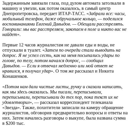
Задержанным завязали глаза, под дулом автомата затолкали в
машину и увезли, как потом оказалось, в самый центр
Днепропетровска, передает ИТАР-ТАСС. «
Забрали все: часы,
мобильный телефон, даже обручальное кольцо, — поделился
воспоминаниями Евгений Давыдов. — Обещали расстрелять.
Говорили: мы вас расстреляем, закопаем в поле и никто вас не
найдет
».
Первые 12 часов журналистам не давали еды и воды, не
отпускали в туалет. «
Затем по очереди стали выводить на
допрос. Я не успел сесть, как на меня посыпались удары по
голове, по телу, потом начался допрос, — сообщил
Давыдов. — Если я отвечал медленно или мой ответ не
нравился, я получал удар
». О том же рассказал и Никита
Конашенков.
«
Потом нам дали чистые листы, ручку и сказали написать,
как мы здесь оказались. Мы писали, переписывали,
переписывали, переписывали до тех пор, пока текст их не
удовлетворил
», — рассказал корреспондент телеканала
«Звезда». Также, похитители записали на камеру обращение
журналистов, обговорив предварительно вопросы и ответы на
них. Затем начались разговоры о выкупе, была названа сумма
в $200 тыс.