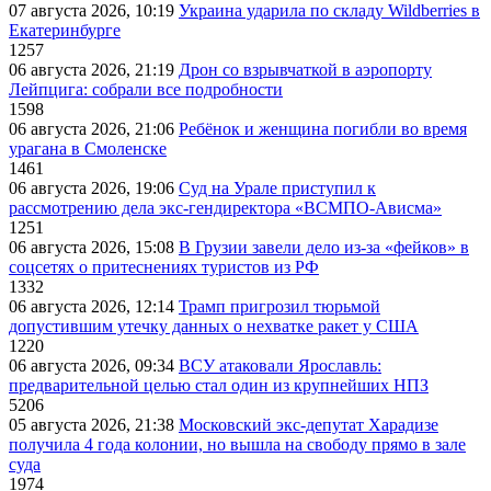
07 августа 2026, 10:19
Украина ударила по складу Wildberries в
Екатеринбурге
1257
06 августа 2026, 21:19
Дрон со взрывчаткой в аэропорту
Лейпцига: собрали все подробности
1598
06 августа 2026, 21:06
Ребёнок и женщина погибли во время
урагана в Смоленске
1461
06 августа 2026, 19:06
Суд на Урале приступил к
рассмотрению дела экс-гендиректора «ВСМПО-Ависма»
1251
06 августа 2026, 15:08
В Грузии завели дело из-за «фейков» в
соцсетях о притеснениях туристов из РФ
1332
06 августа 2026, 12:14
Трамп пригрозил тюрьмой
допустившим утечку данных о нехватке ракет у США
1220
06 августа 2026, 09:34
ВСУ атаковали Ярославль:
предварительной целью стал один из крупнейших НПЗ
5206
05 августа 2026, 21:38
Московский экс-депутат Харадизе
получила 4 года колонии, но вышла на свободу прямо в зале
суда
1974