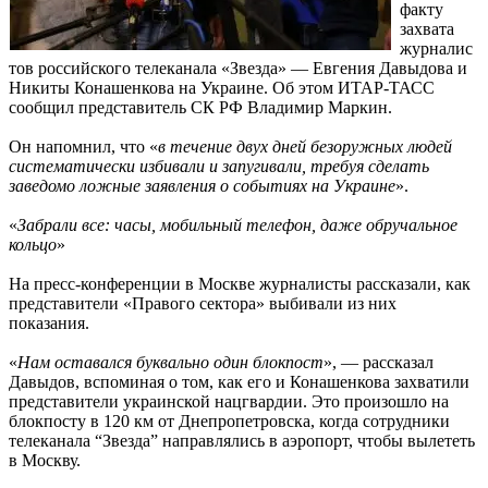
факту
захвата
журналис
тов российского телеканала «Звезда» — Евгения Давыдова и
Никиты Конашенкова на Украине. Об этом ИТАР-ТАСС
сообщил представитель СК РФ Владимир Маркин.
Он напомнил, что «
в течение двух дней безоружных людей
систематически избивали и запугивали, требуя сделать
заведомо ложные заявления о событиях на Украине
».
«
Забрали все: часы, мобильный телефон, даже обручальное
кольцо
»
На пресс-конференции в Москве журналисты рассказали, как
представители «Правого сектора» выбивали из них
показания.
«
Нам оставался буквально один блокпост
», — рассказал
Давыдов, вспоминая о том, как его и Конашенкова захватили
представители украинской нацгвардии. Это произошло на
блокпосту в 120 км от Днепропетровска, когда сотрудники
телеканала “Звезда” направлялись в аэропорт, чтобы вылететь
в Москву.