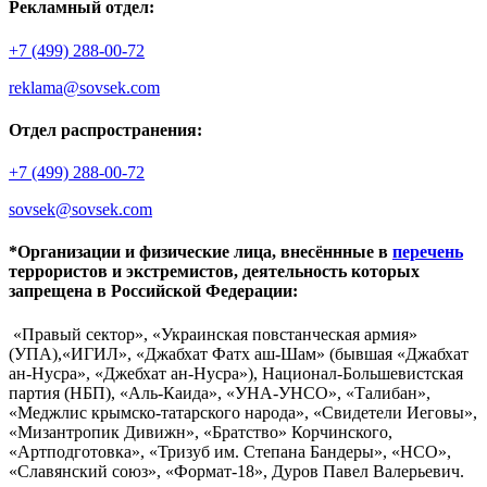
Рекламный отдел:
+7 (499) 288-00-72
reklama@sovsek.com
Отдел распространения:
+7 (499) 288-00-72
sovsek@sovsek.com
*Организации и физические лица, внесённные в
перечень
террористов и экстремистов, деятельность которых
запрещена в Российской Федерации:
«Правый сектор», «Украинская повстанческая армия»
(УПА),«ИГИЛ», «Джабхат Фатх аш-Шам» (бывшая «Джабхат
ан-Нусра», «Джебхат ан-Нусра»), Национал-Большевистская
партия (НБП), «Аль-Каида», «УНА-УНСО», «Талибан»,
«Меджлис крымско-татарского народа», «Свидетели Иеговы»,
«Мизантропик Дивижн», «Братство» Корчинского,
«Артподготовка», «Тризуб им. Степана Бандеры», «НСО»,
«Славянский союз», «Формат-18», Дуров Павел Валерьевич.