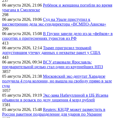
237
06 августа 2026, 21:06
Ребёнок и женщина погибли во время
урагана в Смоленске
298
06 августа 2026, 19:06
Суд на Урале приступил к
рассмотрению дела экс-гендиректора «ВСМПО-Ависма»
299
06 августа 2026, 15:08
В Грузии завели дело из-за «фейков» в
соцсетях о притеснениях туристов из РФ
413
06 августа 2026, 12:14
Трамп пригрозил тюрьмой
допустившим утечку данных о нехватке ракет у США
443
06 августа 2026, 09:34
ВСУ атаковали Ярославль:
предварительной целью стал один из крупнейших НПЗ
3857
05 августа 2026, 21:38
Московский экс-депутат Харадизе
получила 4 года колонии, но вышла на свободу прямо в зале
суда
1057
05 августа 2026, 19:19
Экс-зама Набиуллиной в ЦБ Исаева
объявили в розыск по делу хищения 4 млрд рублей
1581
05 августа 2026, 15:48
Reuters: КНДР может разместить в
России ракетное подразделение для ударов по Украине