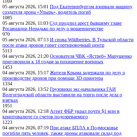
1169
05 августа 2026, 15:01
Под Екатеринбургом взорвали машину
создателя дрона «Упырь», водитель погиб
1085
05 августа 2026, 11:03
Суд продлил арест бывшему главе
Росавиации Нерадько по делу о мошенничестве
970
05 августа 2026, 07:13
И снова Wildberries. В Тульской области
после атаки дронов горит сортировочный центр
5113
04 августа 2026, 21:20
Основателя ЧВК «Ястреб» Марущенко
приговорили к 18 годам за похищение военных
1453
04 августа 2026, 15:17
Жителя Крыма задержали по делу о
производстве дронов при помощи 3D‑принтера
1334
04 августа 2026, 13:52
Грузовики экс-начальника ГАИ
Волгоградской области выставили на торги после дела о
взятках
1951
04 августа 2026, 12:18
Агент ФБР украл почти $1 млн в
криптовалюте со счетов подозреваемого
1223
04 августа 2026, 07:19
При атаке БПЛА в Подмосковье
погибли пять человек, также дроны атаковали склад под