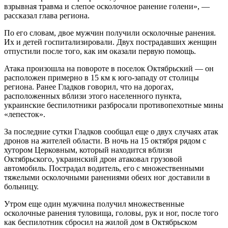
взрывная травма и слепое осколочное ранение голени», —
рассказал глава региона.
По его словам, двое мужчин получили осколочные ранения.
Их и детей госпитализировали. Двух пострадавших женщин
отпустили после того, как им оказали первую помощь.
Атака произошла на повороте в поселок Октябрьский — он
расположен примерно в 15 км к юго-западу от столицы
региона. Ранее Гладков говорил, что на дорогах,
расположенных вблизи этого населенного пункта,
украинские беспилотники разбросали противопехотные мины
«лепесток».
За последние сутки Гладков сообщал еще о двух случаях атак
дронов на жителей области. В ночь на 15 октября рядом с
хутором Церковным, который находится вблизи
Октябрьского, украинский дрон атаковал грузовой
автомобиль. Пострадал водитель, его с множественными
тяжелыми осколочными ранениями обеих ног доставили в
больницу.
Утром еще один мужчина получил множественные
осколочные ранения туловища, головы, рук и ног, после того
как беспилотник сбросил на жилой дом в Октябрьском