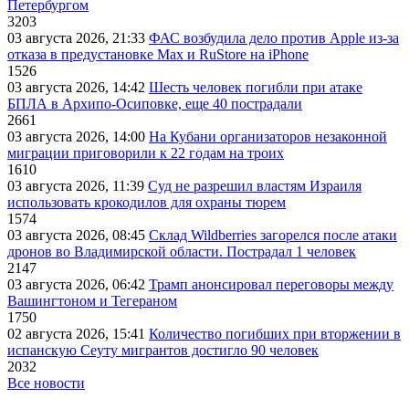
Петербургом
3203
03 августа 2026, 21:33
ФАС возбудила дело против Apple из-за
отказа в предустановке Max и RuStore на iPhone
1526
03 августа 2026, 14:42
Шесть человек погибли при атаке
БПЛА в Архипо-Осиповке, еще 40 пострадали
2661
03 августа 2026, 14:00
На Кубани организаторов незаконной
миграции приговорили к 22 годам на троих
1610
03 августа 2026, 11:39
Суд не разрешил властям Израиля
использовать крокодилов для охраны тюрем
1574
03 августа 2026, 08:45
Склад Wildberries загорелся после атаки
дронов во Владимирской области. Пострадал 1 человек
2147
03 августа 2026, 06:42
Трамп анонсировал переговоры между
Вашингтоном и Тегераном
1750
02 августа 2026, 15:41
Количество погибших при вторжении в
испанскую Сеуту мигрантов достигло 90 человек
2032
Все новости