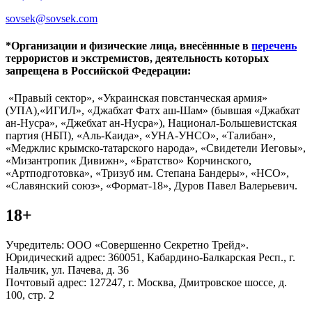
sovsek@sovsek.com
*Организации и физические лица, внесённные в
перечень
террористов и экстремистов, деятельность которых
запрещена в Российской Федерации:
«Правый сектор», «Украинская повстанческая армия»
(УПА),«ИГИЛ», «Джабхат Фатх аш-Шам» (бывшая «Джабхат
ан-Нусра», «Джебхат ан-Нусра»), Национал-Большевистская
партия (НБП), «Аль-Каида», «УНА-УНСО», «Талибан»,
«Меджлис крымско-татарского народа», «Свидетели Иеговы»,
«Мизантропик Дивижн», «Братство» Корчинского,
«Артподготовка», «Тризуб им. Степана Бандеры», «НСО»,
«Славянский союз», «Формат-18», Дуров Павел Валерьевич.
18+
Учредитель: ООО «Совершенно Секретно Трейд».
Юридический адрес: 360051, Кабардино-Балкарская Респ., г.
Нальчик, ул. Пачева, д. 36
Почтовый адрес: 127247, г. Москва, Дмитровское шоссе, д.
100, стр. 2