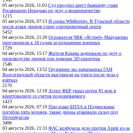
05 августа 2026, 11:03
Суд продлил арест бывшему главе
Росавиации Нерадько по делу о мошенничестве
1215
05 августа 2026, 07:13
И снова Wildberries. В Тульской области
после атаки дронов горит сортировочный центр
5452
04 августа 2026, 21:20
Основателя ЧВК «Ястреб» Марущенко
приговорили к 18 годам за похищение военных
1729
04 августа 2026, 15:17
Жителя Крыма задержали по делу о
производстве дронов при помощи 3D‑принтера
1546
04 августа 2026, 13:52
Грузовики экс-начальника ГАИ
Волгоградской области выставили на торги после дела о
взятках
2170
04 августа 2026, 12:18
Агент ФБР украл почти $1 млн в
криптовалюте со счетов подозреваемого
1423
04 августа 2026, 07:19
При атаке БПЛА в Подмосковье
погибли пять человек, также дроны атаковали склад под
Петербургом
3496
03 августа 2026, 21:33
ФАС возбудила дело против Apple из-за