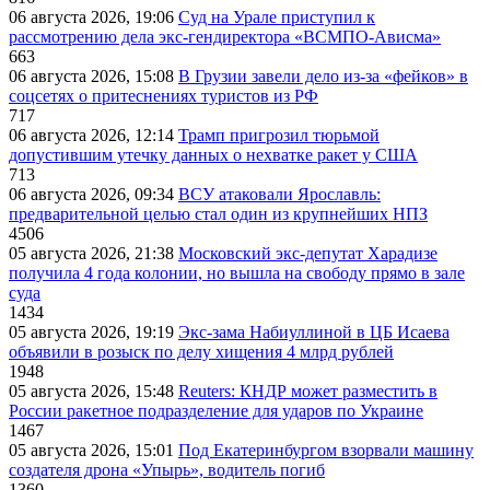
06 августа 2026, 19:06
Суд на Урале приступил к
рассмотрению дела экс-гендиректора «ВСМПО-Ависма»
663
06 августа 2026, 15:08
В Грузии завели дело из-за «фейков» в
соцсетях о притеснениях туристов из РФ
717
06 августа 2026, 12:14
Трамп пригрозил тюрьмой
допустившим утечку данных о нехватке ракет у США
713
06 августа 2026, 09:34
ВСУ атаковали Ярославль:
предварительной целью стал один из крупнейших НПЗ
4506
05 августа 2026, 21:38
Московский экс-депутат Харадизе
получила 4 года колонии, но вышла на свободу прямо в зале
суда
1434
05 августа 2026, 19:19
Экс-зама Набиуллиной в ЦБ Исаева
объявили в розыск по делу хищения 4 млрд рублей
1948
05 августа 2026, 15:48
Reuters: КНДР может разместить в
России ракетное подразделение для ударов по Украине
1467
05 августа 2026, 15:01
Под Екатеринбургом взорвали машину
создателя дрона «Упырь», водитель погиб
1360