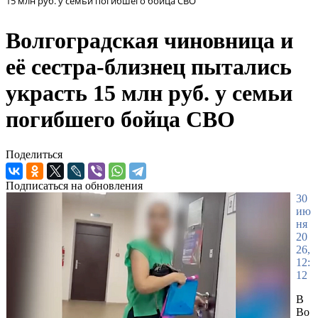
15 млн руб. у семьи погибшего бойца СВО
Волгоградская чиновница и
её сестра-близнец пытались
украсть 15 млн руб. у семьи
погибшего бойца СВО
Поделиться
Подписаться на обновления
30
ию
ня
20
26,
12:
12
В
Во