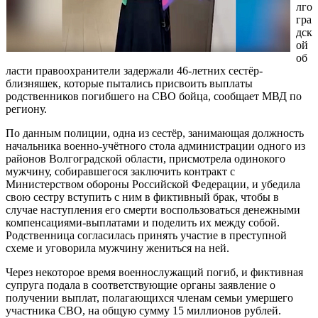
лго
гра
дск
ой
об
ласти правоохранители задержали 46-летних сестёр-
близняшек, которые пытались присвоить выплаты
родственников погибшего на СВО бойца, сообщает МВД по
региону.
По данным полиции, одна из сестёр, занимающая должность
начальника военно-учётного стола администрации одного из
районов Волгоградской области, присмотрела одинокого
мужчину, собиравшегося заключить контракт с
Министерством обороны Российской Федерации, и убедила
свою сестру вступить с ним в фиктивный брак, чтобы в
случае наступления его смерти воспользоваться денежными
компенсациями-выплатами и поделить их между собой.
Родственница согласилась принять участие в преступной
схеме и уговорила мужчину жениться на ней.
Через некоторое время военнослужащий погиб, и фиктивная
супруга подала в соответствующие органы заявление о
получении выплат, полагающихся членам семьи умершего
участника СВО, на общую сумму 15 миллионов рублей.