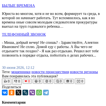
БЫЛЫЕ ВРЕМЕНА
Юриста во многом, хотя и не во всем, формирует та среда, в
которой он начинает работать. Тут вспомнилось, как я во
времена оные совсем молодым следователем прокуратуры
выехал на труп годовалого ребенка…
ТЕЛЕФОННЫЙ ЗВОНОК
- Миша, добрый вечер! Не спишь? - Здравствуйте, Алевтин
Иванович! Не сплю. Домой еду с работы. А Вы чего не
отдыхаете так поздно? - Я как раз отдыхаю. Решил вот тебе
позвонить в порядке отдыха, поболтать о делах рабочих...
30 июня 2026, 12:12
Теги:
мошенники
новости происшествия
новости регионы
Вам понравилась эта публикация?
👍
0
👎
0
❤
0
😆
0
😡
0
🤔
0
🙈
0
🧘‍♀️
0
Поделиться
Комментарии