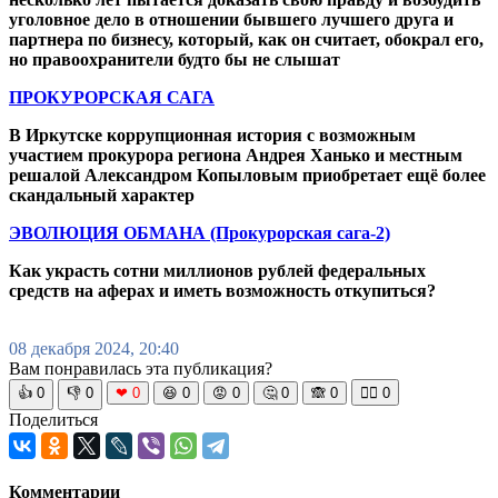
уголовное дело в отношении бывшего лучшего друга и
партнера по бизнесу, который, как он считает, обокрал его,
но правоохранители будто бы не слышат
ПРОКУРОРСКАЯ САГА
В Иркутске коррупционная история с возможным
участием прокурора региона Андрея Ханько и местным
решалой Александром Копыловым приобретает ещё более
скандальный характер
ЭВОЛЮЦИЯ ОБМАНА (Прокурорская сага-2)
Как украсть сотни миллионов рублей федеральных
средств на аферах и иметь возможность откупиться?
08 декабря 2024, 20:40
Вам понравилась эта публикация?
👍
0
👎
0
❤
0
😆
0
😡
0
🤔
0
🙈
0
🧘‍♀️
0
Поделиться
Комментарии