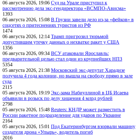
06 августа 2026, 19:06
Суд на Урале приступил к
рассмотрению дела экс-гендиректора «ВСМПО-Ависма»
1393
06 августа 2026, 15:08
В Грузии завели дело из-за «фейков» в
соцсетях о притеснениях туристов из РФ
1474
06 августа 2026, 12:14
Трамп пригрозил тюрьмой
допустившим утечку данных о нехватке ракет у США
1356
06 августа 2026, 09:34
ВСУ атаковали Ярославль:
предварительной целью стал один из крупнейших НПЗ
5354
05 августа 2026, 21:38
Московский экс-депутат Харадизе
получила 4 года колонии, но вышла на свободу прямо в зале
суда
2115
05 августа 2026, 19:19
Экс-зама Набиуллиной в ЦБ Исаева
объявили в розыск по делу хищения 4 млрд рублей
2798
05 августа 2026, 15:48
Reuters: КНДР может разместить в
России ракетное подразделение для ударов по Украине
2164
05 августа 2026, 15:01
Под Екатеринбургом взорвали машину
создателя дрона «Упырь», водитель погиб
2016