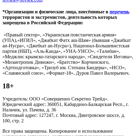
*Организации и физические лица, внесённные в
перечень
террористов и экстремистов, деятельность которых
запрещена в Российской Федерации:
«Правый сектор», «Украинская повстанческая армия»
(УПА),«ИГИЛ», «Джабхат Фатх аш-Шам» (бывшая «Джабхат
ан-Нусра», «Джебхат ан-Нусра»), Национал-Большевистская
партия (НБП), «Аль-Каида», «УНА-УНСО», «Талибан»,
«Меджлис крымско-татарского народа», «Свидетели Иеговы»,
«Мизантропик Дивижн», «Братство» Корчинского,
«Артподготовка», «Тризуб им. Степана Бандеры», «НСО»,
«Славянский союз», «Формат-18», Дуров Павел Валерьевич.
18+
Учредитель: ООО «Совершенно Секретно Трейд».
Юридический адрес: 360051, Кабардино-Балкарская Респ., г.
Нальчик, ул. Пачева, д. 36
Почтовый адрес: 127247, г. Москва, Дмитровское шоссе, д.
100, стр. 2
Все права защищены. Копирование и использование