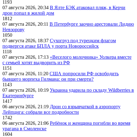
1193
07 августа 2026, 20:34
В Ялте БЭК атаковал пляж, в Керчи
дрон попал в жилой дом
1812
07 августа 2026, 20:11
В Петербурге заочно арестовали Лидию
Невзорову
1050
07 августа 2026, 18:37
Сухогруз под турецким флагом
подвергся атаке БПЛА у порта Новороссийск
1118
07 августа 2026, 17:13
«Веселого молочника» Уолкера вместе
с семьей хотят выдворить из РФ
1151
07 августа 2026, 11:20
США попросили РФ освободить
бывшего морпеха Гилмана: он при смерти?
1143
07 августа 2026, 10:19
Украина ударила по складу Wildberries в
Екатеринбурге
1417
06 августа 2026, 21:19
Дрон со взрывчаткой в аэропорту
Лейпцига: собрали все подробности
1742
06 августа 2026, 21:06
Ребёнок и женщина погибли во время
урагана в Смоленске
1604