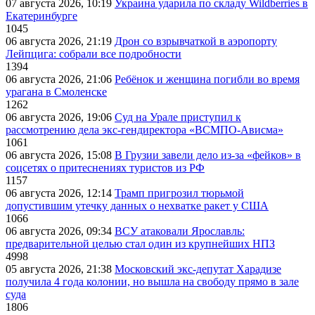
07 августа 2026, 10:19
Украина ударила по складу Wildberries в
Екатеринбурге
1045
06 августа 2026, 21:19
Дрон со взрывчаткой в аэропорту
Лейпцига: собрали все подробности
1394
06 августа 2026, 21:06
Ребёнок и женщина погибли во время
урагана в Смоленске
1262
06 августа 2026, 19:06
Суд на Урале приступил к
рассмотрению дела экс-гендиректора «ВСМПО-Ависма»
1061
06 августа 2026, 15:08
В Грузии завели дело из-за «фейков» в
соцсетях о притеснениях туристов из РФ
1157
06 августа 2026, 12:14
Трамп пригрозил тюрьмой
допустившим утечку данных о нехватке ракет у США
1066
06 августа 2026, 09:34
ВСУ атаковали Ярославль:
предварительной целью стал один из крупнейших НПЗ
4998
05 августа 2026, 21:38
Московский экс-депутат Харадизе
получила 4 года колонии, но вышла на свободу прямо в зале
суда
1806