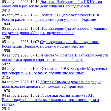
05 августа 2026, 19:19
Экс-зама Набиуллиной в ЦБ Исаева
объявили в розыск по делу хищения 4 млрд рублей
2412
05 августа 2026, 15:48
Reuters: КНДР может разместить в
России ракетное подразделение для ударов по Украине
1840
05 августа 2026, 15:01
Под Екатеринбургом взорвали машину
создателя дрона «Упырь», водитель погиб
1708
05 августа 2026, 11:03
Суд продлил арест бывшему главе
Росавиации Нерадько по делу о мошенничестве
1556
05 августа 2026, 07:13
И снова Wildberries. В Тульской области
после атаки дронов горит сортировочный центр
5922
04 августа 2026, 21:20
Основателя ЧВК «Ястреб» Марущенко
приговорили к 18 годам за похищение военных
2135
04 августа 2026, 15:17
Жителя Крыма задержали по делу о
производстве дронов при помощи 3D‑принтера
1876
04 августа 2026, 13:52
Грузовики экс-начальника ГАИ
Волгоградской области выставили на торги после дела о
взятках
2512