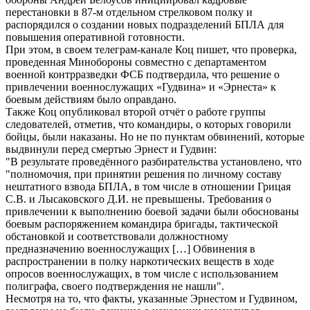
перестановки в 87-м отдельном стрелковом полку и
распорядился о создании новых подразделений БПЛА для
повышения оперативной готовности.
При этом, в своем телеграм-канале Коц пишет, что проверка,
проведенная Минобороны совместно с департаментом
военной контрразведки ФСБ подтвердила, что решение о
привлечении военнослужащих «Гудвина» и «Эрнеста» к
боевым действиям было оправдано.
Также Коц опубликовал второй отчёт о работе группы
следователей, отметив, что командиры, о которых говорили
бойцы, были наказаны. Но не по пунктам обвинений, которые
выдвинули перед смертью Эрнест и Гудвин:
"В результате проведённого разбирательства установлено, что
"полномочия, при принятии решения по личному составу
нештатного взвода БПЛА, в том числе в отношении Грицая
С.В. и Лысаковского Д.И. не превышены. Требования о
привлечении к выполнению боевой задачи были обоснованы
боевым распоряжением командира бригады, тактической
обстановкой и соответствовали должностному
предназначению военнослужащих […] Обвинения в
распространении в полку наркотических веществ в ходе
опросов военнослужащих, в том числе с использованием
полиграфа, своего подтверждения не нашли".
Несмотря на то, что факты, указанные Эрнестом и Гудвином,