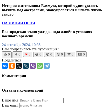
История жительницы Бахмута, которой чудом удалось
выжить под обстрелами, эвакуироваться и начать жизнь
заново
НА ЛИНИИ ОГНЯ
Белгородская земля уже два года живёт в условиях
военного времени
24 сентября 2024, 10:36
Вам понравилась эта публикация?
👍
0
👎
0
❤
0
😆
0
😡
0
🤔
0
🙈
0
🧘‍♀️
0
Поделиться
Комментарии
Оставить комментарий
Ваше имя
Ваш email