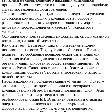
выявлены не были, решение о наказании командиров
приняли. В связи с тем, что в принципе допустили подобную
ситуацию, закончившуюся трагедией.
"Сложившаяся в полку ситуация стала следствием упущений
со стороны командующих и командиров в подборе и
расстановке офицерских кадров и незнания их морально-
деловых и профессиональных качеств", - говорится в
материалах проверки.
Официального подтверждения информации, опубликованной
военкором, на данный момент нет.
Как отмечает «Царьград», факты, приведённые Коцем,
понравились не всем. Так, публицист Святослав Голиков
полагает, что сообщение военкора может быть попыткой
"оказания публичного давления на военно-следственные
органы и манипулирования общественным мнением". А
военкор Роман Сапоньков считает, что "система боится
консолидации общества", потому в проверках появляются
подобные отчеты.
Перед выходом на последнее задание «Гудвин» и «Эрнест»
записали видео, в котором обличили в самоуправстве
командира полка Игоря Пузикова с позывным "Злой". Асы
дальней беспилотной разведки заявили, что он
расформировал отряд БПЛА дальней разведки и отправил
операторов на передовую в качестве штурмовиков.
Добровольцы предположили, что на это решение мог