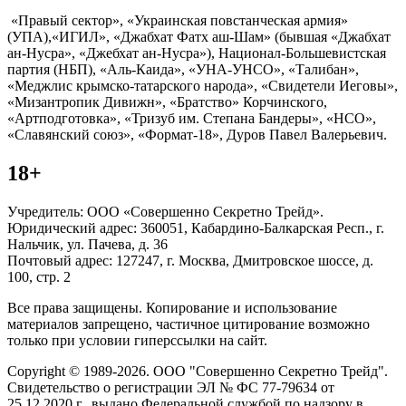
«Правый сектор», «Украинская повстанческая армия»
(УПА),«ИГИЛ», «Джабхат Фатх аш-Шам» (бывшая «Джабхат
ан-Нусра», «Джебхат ан-Нусра»), Национал-Большевистская
партия (НБП), «Аль-Каида», «УНА-УНСО», «Талибан»,
«Меджлис крымско-татарского народа», «Свидетели Иеговы»,
«Мизантропик Дивижн», «Братство» Корчинского,
«Артподготовка», «Тризуб им. Степана Бандеры», «НСО»,
«Славянский союз», «Формат-18», Дуров Павел Валерьевич.
18+
Учредитель: ООО «Совершенно Секретно Трейд».
Юридический адрес: 360051, Кабардино-Балкарская Респ., г.
Нальчик, ул. Пачева, д. 36
Почтовый адрес: 127247, г. Москва, Дмитровское шоссе, д.
100, стр. 2
Все права защищены. Копирование и использование
материалов запрещено, частичное цитирование возможно
только при условии гиперссылки на сайт.
Copyright © 1989-2026. ООО "Совершенно Секретно Трейд".
Свидетельство о регистрации ЭЛ № ФС 77-79634 от
25.12.2020 г., выдано Федеральной службой по надзору в