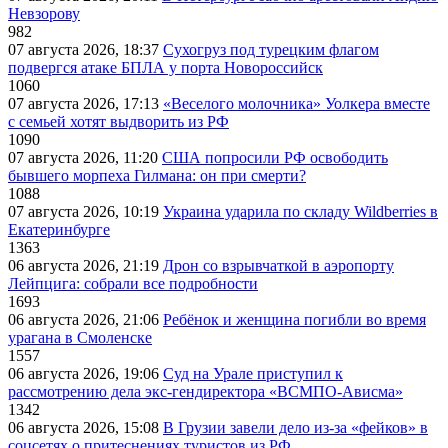
Невзорову
982
07 августа 2026, 18:37
Сухогруз под турецким флагом
подвергся атаке БПЛА у порта Новороссийск
1060
07 августа 2026, 17:13
«Веселого молочника» Уолкера вместе
с семьей хотят выдворить из РФ
1090
07 августа 2026, 11:20
США попросили РФ освободить
бывшего морпеха Гилмана: он при смерти?
1088
07 августа 2026, 10:19
Украина ударила по складу Wildberries в
Екатеринбурге
1363
06 августа 2026, 21:19
Дрон со взрывчаткой в аэропорту
Лейпцига: собрали все подробности
1693
06 августа 2026, 21:06
Ребёнок и женщина погибли во время
урагана в Смоленске
1557
06 августа 2026, 19:06
Суд на Урале приступил к
рассмотрению дела экс-гендиректора «ВСМПО-Ависма»
1342
06 августа 2026, 15:08
В Грузии завели дело из-за «фейков» в
соцсетях о притеснениях туристов из РФ