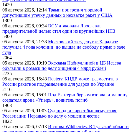
1420
06 августа 2026, 12:14
Трамп пригрозил тюрьмой
допустившим утечку данных о нехватке ракет у США
1309
06 августа 2026, 09:34
ВСУ атаковали Ярославль:
предварительной целью стал один из крупнейших НПЗ
5300
05 августа 2026, 21:38
Московский экс-депутат Харадизе
получила 4 года колонии, но вышла на свободу прямо в зале
суда
2064
05 августа 2026, 19:19
Экс-зама Набиуллиной в ЦБ Исаева
объявили в розыск по делу хищения 4 млрд рублей
2735
05 августа 2026, 15:48
Reuters: КНДР может разместить в
России ракетное подразделение для ударов по Украине
2116
05 августа 2026, 15:01
Под Екатеринбургом взорвали машину
создателя дрона «Упырь», водитель погиб
1968
05 августа 2026, 11:03
Суд продлил арест бывшему главе
Росавиации Нерадько по делу о мошенничестве
1822
05 августа 2026, 07:13
И снова Wildberries. В Тульской области
после атаки дронов горит сортировочный центр