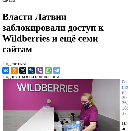
сайтам
Власти Латвии
заблокировали доступ к
Wildberries и ещё семи
сайтам
Поделиться
Подписаться на обновления
08
ию
ня
20
26,
16:
37
Вл
аст