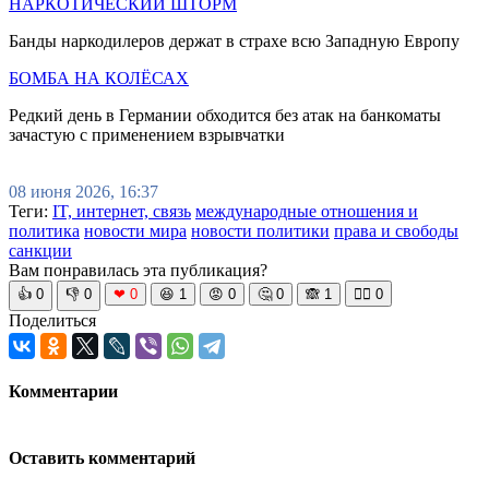
НАРКОТИЧЕСКИЙ ШТОРМ
Банды наркодилеров держат в страхе всю Западную Европу
БОМБА НА КОЛЁСАХ
Редкий день в Германии обходится без атак на банкоматы
зачастую с применением взрывчатки
08 июня 2026, 16:37
Теги:
IT, интернет, связь
международные отношения и
политика
новости мира
новости политики
права и свободы
санкции
Вам понравилась эта публикация?
👍
0
👎
0
❤
0
😆
1
😡
0
🤔
0
🙈
1
🧘‍♀️
0
Поделиться
Комментарии
Оставить комментарий