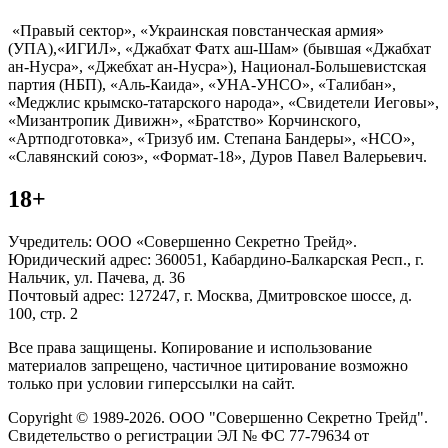
«Правый сектор», «Украинская повстанческая армия»
(УПА),«ИГИЛ», «Джабхат Фатх аш-Шам» (бывшая «Джабхат
ан-Нусра», «Джебхат ан-Нусра»), Национал-Большевистская
партия (НБП), «Аль-Каида», «УНА-УНСО», «Талибан»,
«Меджлис крымско-татарского народа», «Свидетели Иеговы»,
«Мизантропик Дивижн», «Братство» Корчинского,
«Артподготовка», «Тризуб им. Степана Бандеры», «НСО»,
«Славянский союз», «Формат-18», Дуров Павел Валерьевич.
18+
Учредитель: ООО «Совершенно Секретно Трейд».
Юридический адрес: 360051, Кабардино-Балкарская Респ., г.
Нальчик, ул. Пачева, д. 36
Почтовый адрес: 127247, г. Москва, Дмитровское шоссе, д.
100, стр. 2
Все права защищены. Копирование и использование
материалов запрещено, частичное цитирование возможно
только при условии гиперссылки на сайт.
Copyright © 1989-2026. ООО "Совершенно Секретно Трейд".
Свидетельство о регистрации ЭЛ № ФС 77-79634 от