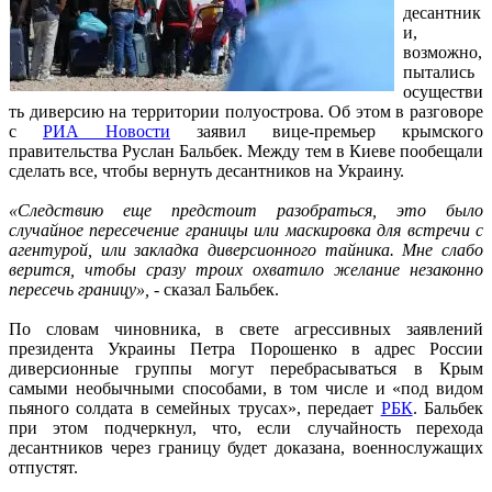
десантник
и,
возможно,
пытались
осуществи
ть диверсию на территории полуострова. Об этом в разговоре
с
РИА Новости
заявил вице-премьер крымского
правительства Руслан Бальбек. Между тем в Киеве пообещали
сделать все, чтобы вернуть десантников на Украину.
«Следствию еще предстоит разобраться, это было
случайное пересечение границы или маскировка для встречи с
агентурой, или закладка диверсионного тайника. Мне слабо
верится, чтобы сразу троих охватило желание незаконно
пересечь границу»,
- сказал Бальбек.
По словам чиновника, в свете агрессивных заявлений
президента Украины Петра Порошенко в адрес России
диверсионные группы могут перебрасываться в Крым
самыми необычными способами, в том числе и «под видом
пьяного солдата в семейных трусах», передает
РБК
. Бальбек
при этом подчеркнул, что, если случайность перехода
десантников через границу будет доказана, военнослужащих
отпустят.