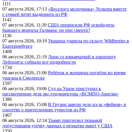
1111
07 августа 2026, 17:13
«Веселого молочника» Уолкера вместе
с семьей хотят выдворить из РФ
1142
07 августа 2026, 11:20
США попросили РФ освободить
бывшего морпеха Гилмана: он при смерти?
1136
07 августа 2026, 10:19
Украина ударила по складу Wildberries в
Екатеринбурге
1408
06 августа 2026, 21:19
Дрон со взрывчаткой в аэропорту
Лейпцига: собрали все подробности
1734
06 августа 2026, 21:06
Ребёнок и женщина погибли во время
урагана в Смоленске
1597
06 августа 2026, 19:06
Суд на Урале приступил к
рассмотрению дела экс-гендиректора «ВСМПО-Ависма»
1386
06 августа 2026, 15:08
В Грузии завели дело из-за «фейков» в
соцсетях о притеснениях туристов из РФ
1467
06 августа 2026, 12:14
Трамп пригрозил тюрьмой
допустившим утечку данных о нехватке ракет у США
1350