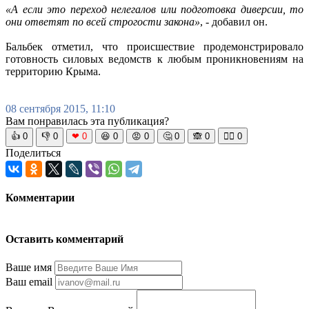
«А если это переход нелегалов или подготовка диверсии, то
они ответят по всей строгости закона»
, - добавил он.
Бальбек отметил, что происшествие продемонстрировало
готовность силовых ведомств к любым проникновениям на
территорию Крыма.
08 сентября 2015, 11:10
Вам понравилась эта публикация?
👍
0
👎
0
❤
0
😆
0
😡
0
🤔
0
🙈
0
🧘‍♀️
0
Поделиться
Комментарии
Оставить комментарий
Ваше имя
Ваш email