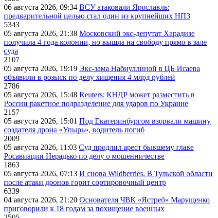
06 августа 2026, 09:34
ВСУ атаковали Ярославль:
предварительной целью стал один из крупнейших НПЗ
5343
05 августа 2026, 21:38
Московский экс-депутат Харадизе
получила 4 года колонии, но вышла на свободу прямо в зале
суда
2107
05 августа 2026, 19:19
Экс-зама Набиуллиной в ЦБ Исаева
объявили в розыск по делу хищения 4 млрд рублей
2786
05 августа 2026, 15:48
Reuters: КНДР может разместить в
России ракетное подразделение для ударов по Украине
2157
05 августа 2026, 15:01
Под Екатеринбургом взорвали машину
создателя дрона «Упырь», водитель погиб
2009
05 августа 2026, 11:03
Суд продлил арест бывшему главе
Росавиации Нерадько по делу о мошенничестве
1863
05 августа 2026, 07:13
И снова Wildberries. В Тульской области
после атаки дронов горит сортировочный центр
6339
04 августа 2026, 21:20
Основателя ЧВК «Ястреб» Марущенко
приговорили к 18 годам за похищение военных
2505