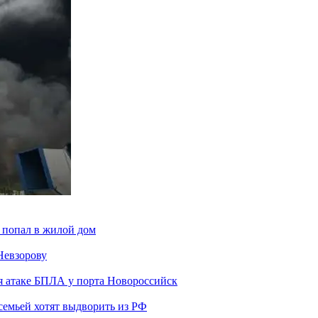
 попал в жилой дом
Невзорову
я атаке БПЛА у порта Новороссийск
семьей хотят выдворить из РФ