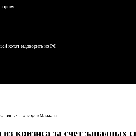
взорову
мьей хотят выдворить из РФ
т западных спонсоров Майдана
 из кризиса за счет западных 