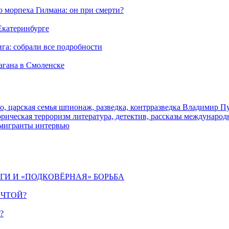
морпеха Гилмана: он при смерти?
 Екатеринбурге
га: собрали все подробности
агана в Смоленске
о, царская семья
шпионаж, разведка, контрразведка
Владимир П
торическая
терроризм
литература, детектив, рассказы
международ
 мигранты
интервью
ИГИ И «ПОДКОВЁРНАЯ» БОРЬБА
ЕЧТОЙ?
?