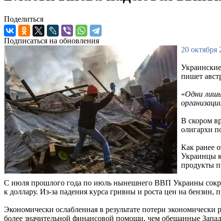
Поделиться
Подписаться на обновления
20 октября 
Украинские
пишет австр
«
Одни лишь
организаци
В скором в
олигархи п
Как ранее 
Украинцы к
продукты п
С июля прошлого года по июль нынешнего ВВП Украины сократ
к доллару. Из-за падения курса гривны и роста цен на бензин,
Экономически ослабленная в результате потери экономически 
более значительной финансовой помощи, чем обещанные Запад