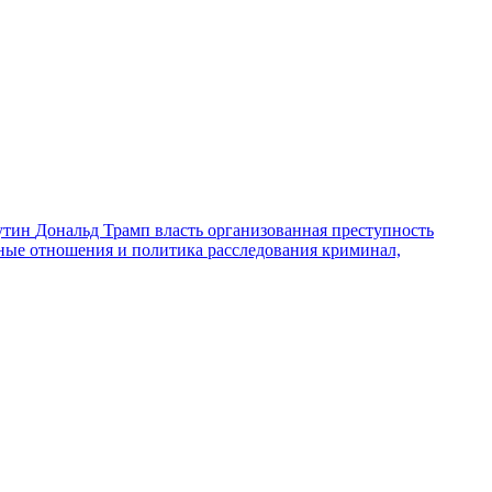
утин
Дональд Трамп
власть
организованная преступность
ные отношения и политика
расследования
криминал,