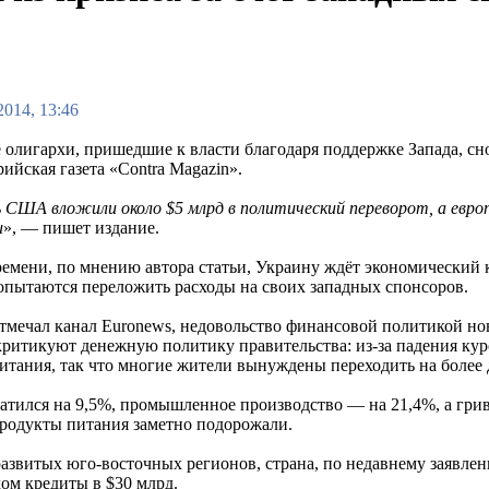
2014, 13:46
 олигархи, пришедшие к власти благодаря поддержке Запада, сн
ийская газета «Contra Magazin».
 США вложили около $5 млрд в политический переворот, а евро
и
», — пишет издание.
ремени, по мнению автора статьи, Украину ждёт экономический к
опытаются переложить расходы на своих западных спонсоров.
отмечал канал Euronews, недовольство финансовой политикой н
ритикуют денежную политику правительства: из-за падения курс
итания, так что многие жители вынуждены переходить на более 
ился на 9,5%, промышленное производство — на 21,4%, а гривн
 продукты питания заметно подорожали.
развитых юго-восточных регионов, страна, по недавнему заявл
ом кредиты в $30 млрд.