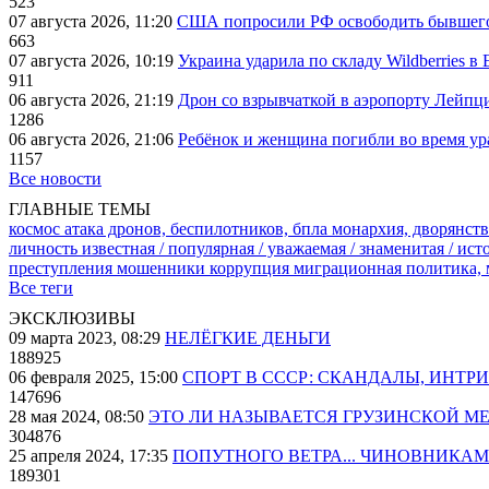
523
07 августа 2026, 11:20
США попросили РФ освободить бывшего 
663
07 августа 2026, 10:19
Украина ударила по складу Wildberries в
911
06 августа 2026, 21:19
Дрон со взрывчаткой в аэропорту Лейпци
1286
06 августа 2026, 21:06
Ребёнок и женщина погибли во время ур
1157
Все новости
ГЛАВНЫЕ ТЕМЫ
космос
атака дронов, беспилотников, бпла
монархия, дворянств
личность известная / популярная / уважаемая / знаменитая / ис
преступления
мошенники
коррупция
миграционная политика,
Все теги
ЭКСКЛЮЗИВЫ
09 марта 2023, 08:29
НЕЛЁГКИЕ ДЕНЬГИ
188925
06 февраля 2025, 15:00
СПОРТ В СССР: СКАНДАЛЫ, ИНТР
147696
28 мая 2024, 08:50
ЭТО ЛИ НАЗЫВАЕТСЯ ГРУЗИНСКОЙ М
304876
25 апреля 2024, 17:35
ПОПУТНОГО ВЕТРА... ЧИНОВНИКАМ
189301