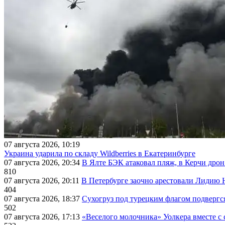
07 августа 2026, 10:19
Украина ударила по складу Wildberries в Екатеринбурге
07 августа 2026, 20:34
В Ялте БЭК атаковал пляж, в Керчи дрон
810
07 августа 2026, 20:11
В Петербурге заочно арестовали Лидию 
404
07 августа 2026, 18:37
Сухогруз под турецким флагом подвергс
502
07 августа 2026, 17:13
«Веселого молочника» Уолкера вместе с 