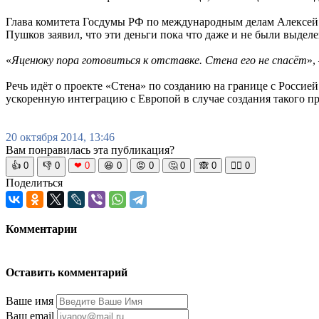
Глава комитета Госдумы РФ по международным делам Алексей 
Пушков заявил, что эти деньги пока что даже и не были выдел
«
Яценюку пора готовиться к отставке. Стена его не спасёт
»,
Речь идёт о проекте «Стена» по созданию на границе с Россией
ускоренную интеграцию с Европой в случае создания такого пр
20 октября 2014, 13:46
Вам понравилась эта публикация?
👍
0
👎
0
❤
0
😆
0
😡
0
🤔
0
🙈
0
🧘‍♀️
0
Поделиться
Комментарии
Оставить комментарий
Ваше имя
Ваш email