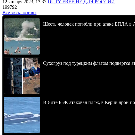
12 января 2023, 13:37
DUTY FREE НЕ ДЛЯ РОССИИ
199792
Все эксклюзивы
Шесть человек погибли при атаке БПЛА в 
Сухогруз под турецким флагом подвергся 
В Ялте БЭК атаковал пляж, в Керчи дрон п