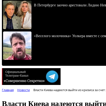
В Петербурге заочно арестовали Лидию Не
«Веселого молочника» Уолкера вместе с се
Главная
Новости
Власти Киева надеются выйти из кризиса за сче
Власти Киева надеются выйти