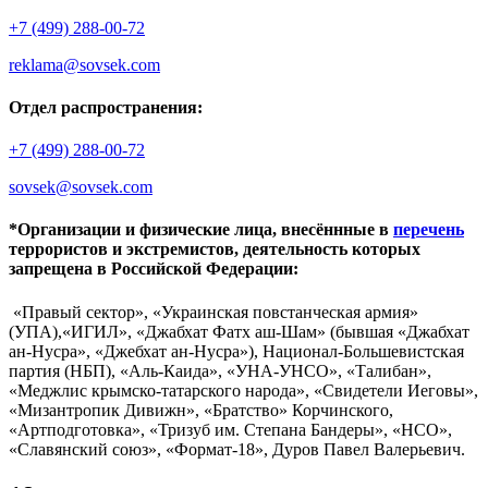
+7 (499) 288-00-72
reklama@sovsek.com
Отдел распространения:
+7 (499) 288-00-72
sovsek@sovsek.com
*Организации и физические лица, внесённные в
перечень
террористов и экстремистов, деятельность которых
запрещена в Российской Федерации:
«Правый сектор», «Украинская повстанческая армия»
(УПА),«ИГИЛ», «Джабхат Фатх аш-Шам» (бывшая «Джабхат
ан-Нусра», «Джебхат ан-Нусра»), Национал-Большевистская
партия (НБП), «Аль-Каида», «УНА-УНСО», «Талибан»,
«Меджлис крымско-татарского народа», «Свидетели Иеговы»,
«Мизантропик Дивижн», «Братство» Корчинского,
«Артподготовка», «Тризуб им. Степана Бандеры», «НСО»,
«Славянский союз», «Формат-18», Дуров Павел Валерьевич.