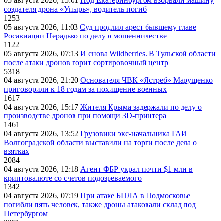
05 августа 2026, 15:01
Под Екатеринбургом взорвали машину
создателя дрона «Упырь», водитель погиб
1253
05 августа 2026, 11:03
Суд продлил арест бывшему главе
Росавиации Нерадько по делу о мошенничестве
1122
05 августа 2026, 07:13
И снова Wildberries. В Тульской области
после атаки дронов горит сортировочный центр
5318
04 августа 2026, 21:20
Основателя ЧВК «Ястреб» Марущенко
приговорили к 18 годам за похищение военных
1617
04 августа 2026, 15:17
Жителя Крыма задержали по делу о
производстве дронов при помощи 3D‑принтера
1461
04 августа 2026, 13:52
Грузовики экс-начальника ГАИ
Волгоградской области выставили на торги после дела о
взятках
2084
04 августа 2026, 12:18
Агент ФБР украл почти $1 млн в
криптовалюте со счетов подозреваемого
1342
04 августа 2026, 07:19
При атаке БПЛА в Подмосковье
погибли пять человек, также дроны атаковали склад под
Петербургом