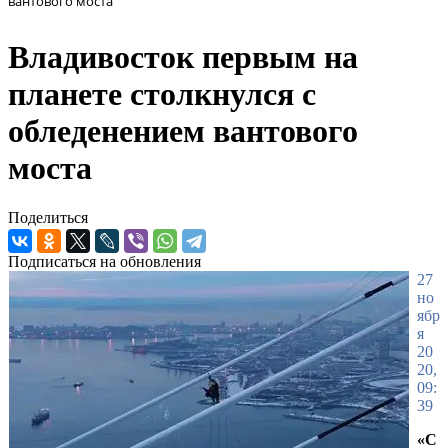
вантового моста
Владивосток первым на
планете столкнулся с
обледенением вантового
моста
Поделиться
Подписаться на обновления
27
но
ябр
я
20
20,
09:
39
«С