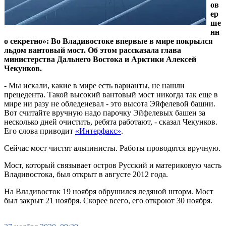
ов
ер
ше
нн
о секретно»: Во Владивостоке впервые в мире покрылся
льдом вантовый мост. Об этом рассказала глава
министерства Дальнего Востока и Арктики Алексей
Чекунков.
- Мы искали, какие в мире есть варианты, не нашли
прецедента. Такой высокий вантовый мост никогда так еще в
мире ни разу не обледеневал - это высота Эйфелевой башни.
Вот считайте вручную надо парочку Эйфелевых башен за
несколько дней очистить, ребята работают, - сказал Чекунков.
Его слова приводит
«Интерфакс»
.
Сейчас мост чистят альпинисты. Работы проводятся вручную.
Мост, который связывает остров Русский и материковую часть
Владивостока, был открыт в августе 2012 года.
На Владивосток 19 ноября обрушился ледяной шторм. Мост
был закрыт 21 ноября. Скорее всего, его откроют 30 ноября.