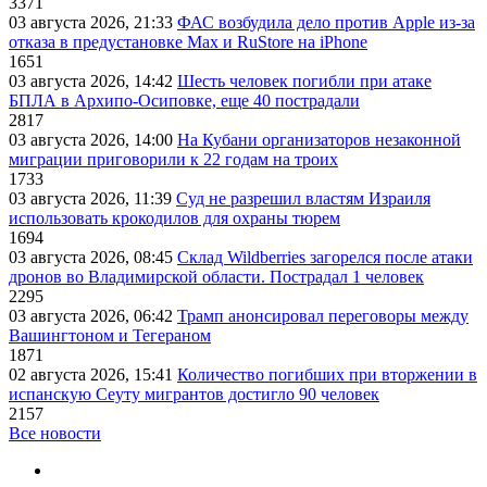
3371
03 августа 2026, 21:33
ФАС возбудила дело против Apple из-за
отказа в предустановке Max и RuStore на iPhone
1651
03 августа 2026, 14:42
Шесть человек погибли при атаке
БПЛА в Архипо-Осиповке, еще 40 пострадали
2817
03 августа 2026, 14:00
На Кубани организаторов незаконной
миграции приговорили к 22 годам на троих
1733
03 августа 2026, 11:39
Суд не разрешил властям Израиля
использовать крокодилов для охраны тюрем
1694
03 августа 2026, 08:45
Склад Wildberries загорелся после атаки
дронов во Владимирской области. Пострадал 1 человек
2295
03 августа 2026, 06:42
Трамп анонсировал переговоры между
Вашингтоном и Тегераном
1871
02 августа 2026, 15:41
Количество погибших при вторжении в
испанскую Сеуту мигрантов достигло 90 человек
2157
Все новости