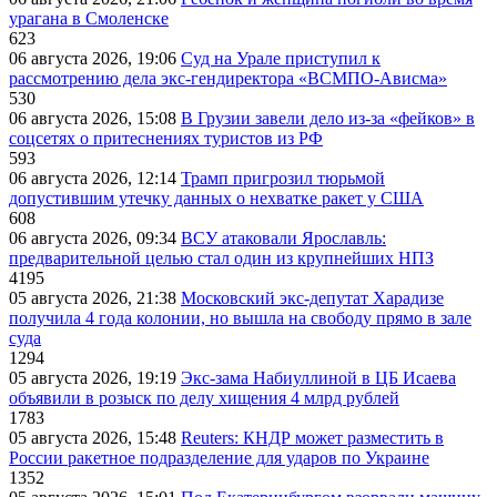
урагана в Смоленске
623
06 августа 2026, 19:06
Суд на Урале приступил к
рассмотрению дела экс-гендиректора «ВСМПО-Ависма»
530
06 августа 2026, 15:08
В Грузии завели дело из-за «фейков» в
соцсетях о притеснениях туристов из РФ
593
06 августа 2026, 12:14
Трамп пригрозил тюрьмой
допустившим утечку данных о нехватке ракет у США
608
06 августа 2026, 09:34
ВСУ атаковали Ярославль:
предварительной целью стал один из крупнейших НПЗ
4195
05 августа 2026, 21:38
Московский экс-депутат Харадизе
получила 4 года колонии, но вышла на свободу прямо в зале
суда
1294
05 августа 2026, 19:19
Экс-зама Набиуллиной в ЦБ Исаева
объявили в розыск по делу хищения 4 млрд рублей
1783
05 августа 2026, 15:48
Reuters: КНДР может разместить в
России ракетное подразделение для ударов по Украине
1352