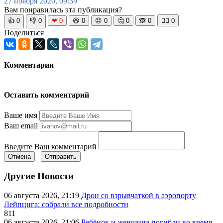
27 ноября 2020, 09:39
Вам понравилась эта публикация?
👍
0
👎
0
❤
0
😆
0
😡
0
🤔
0
🙈
0
🧘‍♀️
0
Поделиться
Комментарии
Оставить комментарий
Ваше имя
Ваш email
Введите Ваш комментарий
Отмена
Отправить
Другие Новости
06 августа 2026, 21:19
Дрон со взрывчаткой в аэропорту
Лейпцига: собрали все подробности
811
06 августа 2026, 21:06
Ребёнок и женщина погибли во время