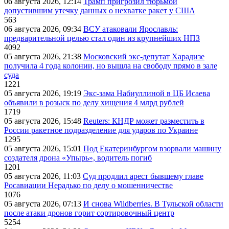
06 августа 2026, 12:14
Трамп пригрозил тюрьмой
допустившим утечку данных о нехватке ракет у США
563
06 августа 2026, 09:34
ВСУ атаковали Ярославль:
предварительной целью стал один из крупнейших НПЗ
4092
05 августа 2026, 21:38
Московский экс-депутат Харадизе
получила 4 года колонии, но вышла на свободу прямо в зале
суда
1221
05 августа 2026, 19:19
Экс-зама Набиуллиной в ЦБ Исаева
объявили в розыск по делу хищения 4 млрд рублей
1719
05 августа 2026, 15:48
Reuters: КНДР может разместить в
России ракетное подразделение для ударов по Украине
1295
05 августа 2026, 15:01
Под Екатеринбургом взорвали машину
создателя дрона «Упырь», водитель погиб
1201
05 августа 2026, 11:03
Суд продлил арест бывшему главе
Росавиации Нерадько по делу о мошенничестве
1076
05 августа 2026, 07:13
И снова Wildberries. В Тульской области
после атаки дронов горит сортировочный центр
5254