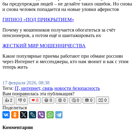
бы предупреждая людей – не делайте таких ошибок. Но снова
и снова человек попадается на новые уловки аферистов
ГИПНОЗ «ПОД ПРИКРЫТИЕМ»
Почему у мошенников получается обогатиться за счёт
пенсионеров, а потом ещё и шантажировать их
ЖЕСТКИЙ МИР МОШЕННИЧЕСТВА
Какие популярные приемы работают при обмане россиян
через Интернет и мессенджеры, кто нам звонит и как с этим
теперь жить
17 февраля 2026, 08:38
Теги:
IT, интернет, связь
новости безопасность
Вам понравилась эта публикация?
👍
2
👎
0
❤
0
😆
0
😡
0
🤔
0
🙈
0
🧘‍♀️
0
Поделиться
Комментарии