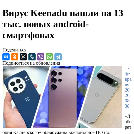
Вирус Keenadu нашли на 13
тыс. новых android-
смартфонах
Поделиться
Подписаться на обновления
17
фе
вра
ля
20
26,
08:
38
«Л
або
рат
ория Касперского» обнаружила вредоносное ПО под