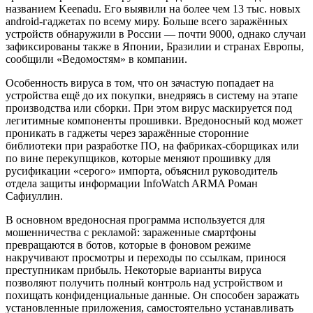
названием Keenadu. Его выявили на более чем 13 тыс. новых
android-гаджетах по всему миру. Больше всего заражённых
устройств обнаружили в России — почти 9000, однако случаи
зафиксированы также в Японии, Бразилии и странах Европы,
сообщили «Ведомостям» в компании.
Особенность вируса в том, что он зачастую попадает на
устройства ещё до их покупки, внедряясь в систему на этапе
производства или сборки. При этом вирус маскируется под
легитимные компоненты прошивки. Вредоносный код может
проникать в гаджеты через заражённые сторонние
библиотеки при разработке ПО, на фабриках-сборщиках или
по вине перекупщиков, которые меняют прошивку для
русификации «серого» импорта, объяснил руководитель
отдела защиты информации InfoWatch ARMA Роман
Сафиуллин.
В основном вредоносная программа используется для
мошенничества с рекламой: зараженные смартфоны
превращаются в ботов, которые в фоновом режиме
накручивают просмотры и переходы по ссылкам, принося
преступникам прибыль. Некоторые варианты вируса
позволяют получить полный контроль над устройством и
похищать конфиденциальные данные. Он способен заражать
установленные приложения, самостоятельно устанавливать