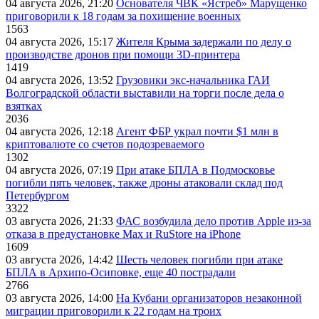
04 августа 2026, 21:20
Основателя ЧВК «Ястреб» Марущенко
приговорили к 18 годам за похищение военных
1563
04 августа 2026, 15:17
Жителя Крыма задержали по делу о
производстве дронов при помощи 3D‑принтера
1419
04 августа 2026, 13:52
Грузовики экс-начальника ГАИ
Волгоградской области выставили на торги после дела о
взятках
2036
04 августа 2026, 12:18
Агент ФБР украл почти $1 млн в
криптовалюте со счетов подозреваемого
1302
04 августа 2026, 07:19
При атаке БПЛА в Подмосковье
погибли пять человек, также дроны атаковали склад под
Петербургом
3322
03 августа 2026, 21:33
ФАС возбудила дело против Apple из-за
отказа в предустановке Max и RuStore на iPhone
1609
03 августа 2026, 14:42
Шесть человек погибли при атаке
БПЛА в Архипо-Осиповке, еще 40 пострадали
2766
03 августа 2026, 14:00
На Кубани организаторов незаконной
миграции приговорили к 22 годам на троих