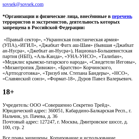
sovsek@sovsek.com
*Организации и физические лица, внесённные в
перечень
террористов и экстремистов, деятельность которых
запрещена в Российской Федерации:
«Правый сектор», «Украинская повстанческая армия»
(УПА),«ИГИЛ», «Джабхат Фатх аш-Шам» (бывшая «Джабхат
ан-Нусра», «Джебхат ан-Нусра»), Национал-Большевистская
партия (НБП), «Аль-Каида», «УНА-УНСО», «Талибан»,
«Меджлис крымско-татарского народа», «Свидетели Иеговы»,
«Мизантропик Дивижн», «Братство» Корчинского,
«Артподготовка», «Тризуб им. Степана Бандеры», «НСО»,
«Славянский союз», «Формат-18», Дуров Павел Валерьевич.
18+
Учредитель: ООО «Совершенно Секретно Трейд».
Юридический адрес: 360051, Кабардино-Балкарская Респ., г.
Нальчик, ул. Пачева, д. 36
Почтовый адрес: 127247, г. Москва, Дмитровское шоссе, д.
100, стр. 2
Все права защищены. Копирование и использование