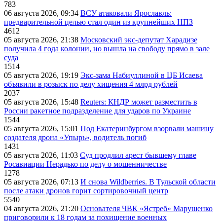
783
06 августа 2026, 09:34
ВСУ атаковали Ярославль:
предварительной целью стал один из крупнейших НПЗ
4612
05 августа 2026, 21:38
Московский экс-депутат Харадизе
получила 4 года колонии, но вышла на свободу прямо в зале
суда
1514
05 августа 2026, 19:19
Экс-зама Набиуллиной в ЦБ Исаева
объявили в розыск по делу хищения 4 млрд рублей
2037
05 августа 2026, 15:48
Reuters: КНДР может разместить в
России ракетное подразделение для ударов по Украине
1544
05 августа 2026, 15:01
Под Екатеринбургом взорвали машину
создателя дрона «Упырь», водитель погиб
1431
05 августа 2026, 11:03
Суд продлил арест бывшему главе
Росавиации Нерадько по делу о мошенничестве
1278
05 августа 2026, 07:13
И снова Wildberries. В Тульской области
после атаки дронов горит сортировочный центр
5540
04 августа 2026, 21:20
Основателя ЧВК «Ястреб» Марущенко
приговорили к 18 годам за похищение военных