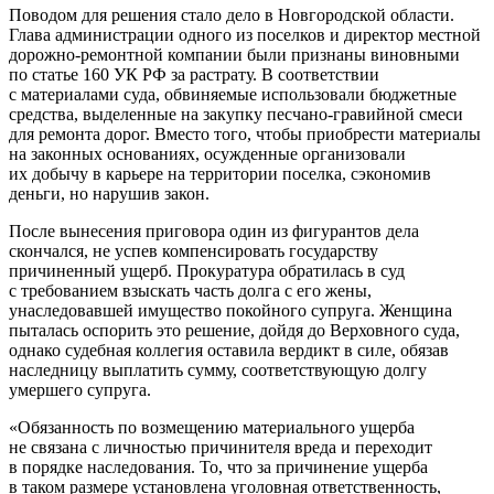
Поводом для решения стало дело в Новгородской области.
Глава администрации одного из поселков и директор местной
дорожно-ремонтной компании были признаны виновными
по статье 160 УК РФ за растрату. В соответствии
с материалами суда, обвиняемые использовали бюджетные
средства, выделенные на закупку песчано-гравийной смеси
для ремонта дорог. Вместо того, чтобы приобрести материалы
на законных основаниях, осужденные организовали
их добычу в карьере на территории поселка, сэкономив
деньги, но нарушив закон.
После вынесения приговора один из фигурантов дела
скончался, не успев компенсировать государству
причиненный ущерб. Прокуратура обратилась в суд
с требованием взыскать часть долга с его жены,
унаследовавшей имущество покойного супруга. Женщина
пыталась оспорить это решение, дойдя до Верховного суда,
однако судебная коллегия оставила вердикт в силе, обязав
наследницу выплатить сумму, соответствующую долгу
умершего супруга.
«Обязанность по возмещению материального ущерба
не связана с личностью причинителя вреда и переходит
в порядке наследования. То, что за причинение ущерба
в таком размере установлена уголовная ответственность,