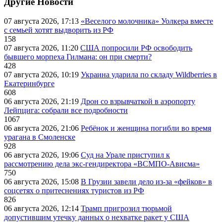
Другие Новости
07 августа 2026, 17:13
«Веселого молочника» Уолкера вместе
с семьей хотят выдворить из РФ
158
07 августа 2026, 11:20
США попросили РФ освободить
бывшего морпеха Гилмана: он при смерти?
428
07 августа 2026, 10:19
Украина ударила по складу Wildberries в
Екатеринбурге
608
06 августа 2026, 21:19
Дрон со взрывчаткой в аэропорту
Лейпцига: собрали все подробности
1067
06 августа 2026, 21:06
Ребёнок и женщина погибли во время
урагана в Смоленске
928
06 августа 2026, 19:06
Суд на Урале приступил к
рассмотрению дела экс-гендиректора «ВСМПО-Ависма»
750
06 августа 2026, 15:08
В Грузии завели дело из-за «фейков» в
соцсетях о притеснениях туристов из РФ
826
06 августа 2026, 12:14
Трамп пригрозил тюрьмой
допустившим утечку данных о нехватке ракет у США