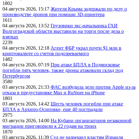
1802
04 августа 2026, 15:17
Жителя Крыма задержали по делу о
производстве дронов при помощи 3D‑принтера
1611
04 августа 2026, 13:52
Грузовики экс-начальника ГАИ
Волгоградской области выставили на торги после дела о
взятках
2239
04 августа 2026, 12:18
Агент ФБР украл почти $1 млн в
криптовалюте со счетов подозреваемого
1482
04 августа 2026, 07:19
При атаке БПЛА в Подмосковье
погибли пять человек, также дроны атаковали склад под
Петербургом
3580
03 августа 2026, 21:33
ФАС возбудила дело против Apple из-за
отказа в предустановке Max и RuStore на iPhone
1801
03 августа 2026, 14:42
Шесть человек погибли при атаке
БПЛА в Архипо-Осиповке, еще 40 пострадали
2975
03 августа 2026, 14:00
На Кубани организаторов незаконной
миграции приговорили к 22 годам на троих
1870
03 августа 2026, 11:39
Суд не разрешил властям Израиля