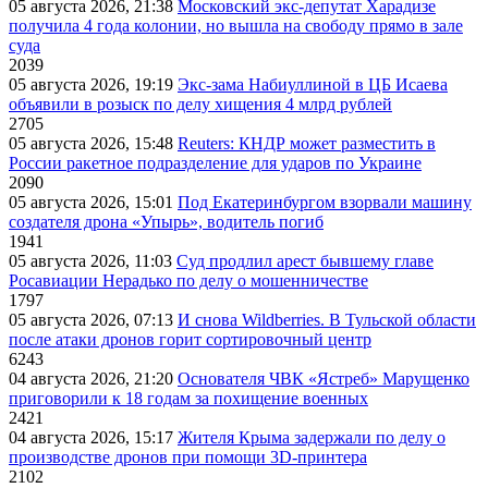
05 августа 2026, 21:38
Московский экс-депутат Харадизе
получила 4 года колонии, но вышла на свободу прямо в зале
суда
2039
05 августа 2026, 19:19
Экс-зама Набиуллиной в ЦБ Исаева
объявили в розыск по делу хищения 4 млрд рублей
2705
05 августа 2026, 15:48
Reuters: КНДР может разместить в
России ракетное подразделение для ударов по Украине
2090
05 августа 2026, 15:01
Под Екатеринбургом взорвали машину
создателя дрона «Упырь», водитель погиб
1941
05 августа 2026, 11:03
Суд продлил арест бывшему главе
Росавиации Нерадько по делу о мошенничестве
1797
05 августа 2026, 07:13
И снова Wildberries. В Тульской области
после атаки дронов горит сортировочный центр
6243
04 августа 2026, 21:20
Основателя ЧВК «Ястреб» Марущенко
приговорили к 18 годам за похищение военных
2421
04 августа 2026, 15:17
Жителя Крыма задержали по делу о
производстве дронов при помощи 3D‑принтера
2102