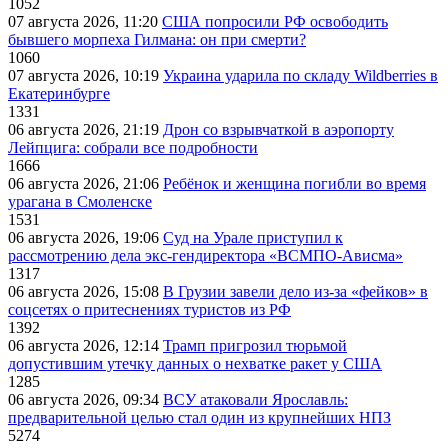
1052
07 августа 2026, 11:20
США попросили РФ освободить
бывшего морпеха Гилмана: он при смерти?
1060
07 августа 2026, 10:19
Украина ударила по складу Wildberries в
Екатеринбурге
1331
06 августа 2026, 21:19
Дрон со взрывчаткой в аэропорту
Лейпцига: собрали все подробности
1666
06 августа 2026, 21:06
Ребёнок и женщина погибли во время
урагана в Смоленске
1531
06 августа 2026, 19:06
Суд на Урале приступил к
рассмотрению дела экс-гендиректора «ВСМПО-Ависма»
1317
06 августа 2026, 15:08
В Грузии завели дело из-за «фейков» в
соцсетях о притеснениях туристов из РФ
1392
06 августа 2026, 12:14
Трамп пригрозил тюрьмой
допустившим утечку данных о нехватке ракет у США
1285
06 августа 2026, 09:34
ВСУ атаковали Ярославль:
предварительной целью стал один из крупнейших НПЗ
5274