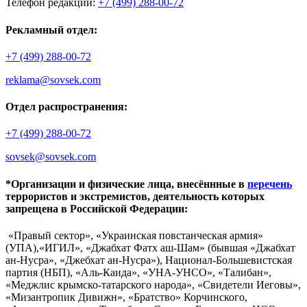
Телефон редакции:
+7 (499) 288-00-72
Рекламный отдел:
+7 (499) 288-00-72
reklama@sovsek.com
Отдел распространения:
+7 (499) 288-00-72
sovsek@sovsek.com
*Организации и физические лица, внесённные в
перечень
террористов и экстремистов, деятельность которых
запрещена в Российской Федерации:
«Правый сектор», «Украинская повстанческая армия»
(УПА),«ИГИЛ», «Джабхат Фатх аш-Шам» (бывшая «Джабхат
ан-Нусра», «Джебхат ан-Нусра»), Национал-Большевистская
партия (НБП), «Аль-Каида», «УНА-УНСО», «Талибан»,
«Меджлис крымско-татарского народа», «Свидетели Иеговы»,
«Мизантропик Дивижн», «Братство» Корчинского,