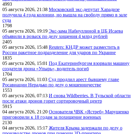
4993
05 августа 2026, 21:38
Московский экс-депутат Харадизе
получила 4 года колонии, но вышла на свободу прямо в зале
суда
1798
05 августа 2026, 19:19
Экс-зама Набиуллиной в ЦБ Исаева
объявили в розыск по делу хищения 4 млрд рублей
2405
05 августа 2026, 15:48
Reuters: КНДР может разместить в
России ракетное подразделение для ударов по Украине
1835
05 августа 2026, 15:01
Под Екатеринбургом взорвали машину
создателя дрона «Упырь», водитель погиб
1704
05 августа 2026, 11:03
Суд продлил арест бывшему главе
Росавиации Нерадько по делу о мошенничестве
1553
05 августа 2026, 07:13
И снова Wildberries. В Тульской области
после атаки дронов горит сортировочный центр
5915
04 августа 2026, 21:20
Основателя ЧВК «Ястреб» Марущенко
приговорили к 18 годам за похищение военных
2130
04 августа 2026, 15:17
Жителя Крыма задержали по делу о
производстве дронов при помощи 3D‑принтера