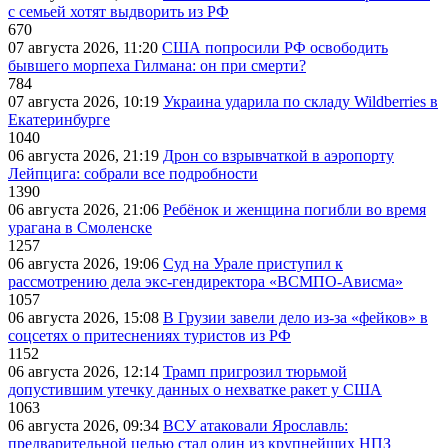
с семьей хотят выдворить из РФ
670
07 августа 2026, 11:20
США попросили РФ освободить
бывшего морпеха Гилмана: он при смерти?
784
07 августа 2026, 10:19
Украина ударила по складу Wildberries в
Екатеринбурге
1040
06 августа 2026, 21:19
Дрон со взрывчаткой в аэропорту
Лейпцига: собрали все подробности
1390
06 августа 2026, 21:06
Ребёнок и женщина погибли во время
урагана в Смоленске
1257
06 августа 2026, 19:06
Суд на Урале приступил к
рассмотрению дела экс-гендиректора «ВСМПО-Ависма»
1057
06 августа 2026, 15:08
В Грузии завели дело из-за «фейков» в
соцсетях о притеснениях туристов из РФ
1152
06 августа 2026, 12:14
Трамп пригрозил тюрьмой
допустившим утечку данных о нехватке ракет у США
1063
06 августа 2026, 09:34
ВСУ атаковали Ярославль:
предварительной целью стал один из крупнейших НПЗ