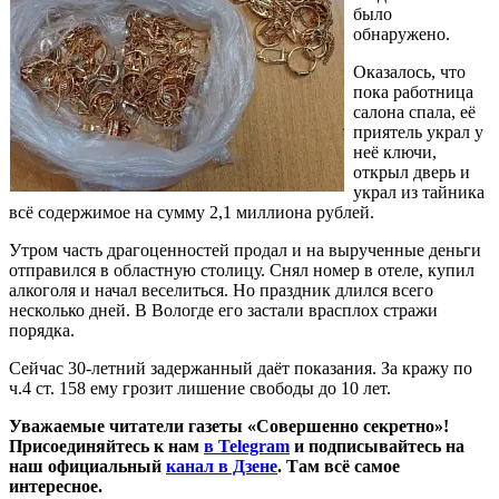
было
обнаружено.
Оказалось, что
пока работница
салона спала, её
приятель украл у
неё ключи,
открыл дверь и
украл из тайника
всё содержимое на сумму 2,1 миллиона рублей.
Утром часть драгоценностей продал и на вырученные деньги
отправился в областную столицу. Снял номер в отеле, купил
алкоголя и начал веселиться. Но праздник длился всего
несколько дней. В Вологде его застали врасплох стражи
порядка.
Сейчас 30-летний задержанный даёт показания. За кражу по
ч.4 ст. 158 ему грозит лишение свободы до 10 лет.
Уважаемые читатели газеты «Совершенно секретно»!
Присоединяйтесь к нам
в Telegram
и подписывайтесь на
наш официальный
канал в Дзене
. Там всё самое
интересное.