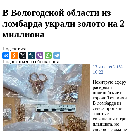
В Вологодской области из
ломбарда украли золото на 2
миллиона
Поделиться
Подписаться на обновления
13 января 2024,
16:22
Нехитрую афёру
раскрыли
полицейские в
городе Тотьмичи.
В ломбарде из
сейфа пропали
золотые
украшения и три
планшета, но
следов взлома не