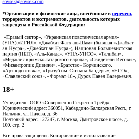
sovsek@sovsek.com
*Организации и физические лица, внесённные в
перечень
террористов и экстремистов, деятельность которых
запрещена в Российской Федерации:
«Правый сектор», «Украинская повстанческая армия»
(УПА),«ИГИЛ», «Джабхат Фатх аш-Шам» (бывшая «Джабхат
ан-Нусра», «Джебхат ан-Нусра»), Национал-Большевистская
партия (НБП), «Аль-Каида», «УНА-УНСО», «Талибан»,
«Меджлис крымско-татарского народа», «Свидетели Иеговы»,
«Мизантропик Дивижн», «Братство» Корчинского,
«Артподготовка», «Тризуб им. Степана Бандеры», «НСО»,
«Славянский союз», «Формат-18», Дуров Павел Валерьевич.
18+
Учредитель: ООО «Совершенно Секретно Трейд».
Юридический адрес: 360051, Кабардино-Балкарская Респ., г.
Нальчик, ул. Пачева, д. 36
Почтовый адрес: 127247, г. Москва, Дмитровское шоссе, д.
100, стр. 2
Все права защищены. Копирование и использование