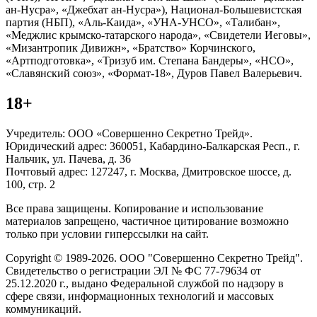
ан-Нусра», «Джебхат ан-Нусра»), Национал-Большевистская
партия (НБП), «Аль-Каида», «УНА-УНСО», «Талибан»,
«Меджлис крымско-татарского народа», «Свидетели Иеговы»,
«Мизантропик Дивижн», «Братство» Корчинского,
«Артподготовка», «Тризуб им. Степана Бандеры», «НСО»,
«Славянский союз», «Формат-18», Дуров Павел Валерьевич.
18+
Учредитель: ООО «Совершенно Секретно Трейд».
Юридический адрес: 360051, Кабардино-Балкарская Респ., г.
Нальчик, ул. Пачева, д. 36
Почтовый адрес: 127247, г. Москва, Дмитровское шоссе, д.
100, стр. 2
Все права защищены. Копирование и использование
материалов запрещено, частичное цитирование возможно
только при условии гиперссылки на сайт.
Copyright © 1989-2026. ООО "Совершенно Секретно Трейд".
Свидетельство о регистрации ЭЛ № ФС 77-79634 от
25.12.2020 г., выдано Федеральной службой по надзору в
сфере связи, информационных технологий и массовых
коммуникаций.