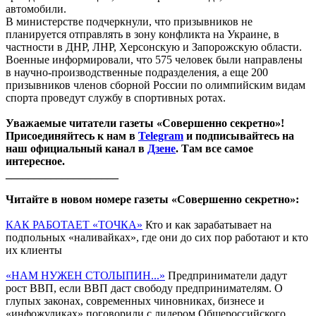
автомобили.
В министерстве подчеркнули, что призывников не
планируется отправлять в зону конфликта на Украине, в
частности в ДНР, ЛНР, Херсонскую и Запорожскую области.
Военные информировали, что 575 человек были направлены
в научно-производственные подразделения, а еще 200
призывников членов сборной России по олимпийским видам
спорта проведут службу в спортивных ротах.
Уважаемые читатели газеты «Совершенно секретно»!
Присоединяйтесь к нам в
Telegram
и подписывайтесь на
наш официальный канал в
Дзене
. Там все самое
интересное.
____________________
Читайте в новом номере газеты «Совершенно секретно»:
КАК РАБОТАЕТ «ТОЧКА»
Кто и как зарабатывает на
подпольных «наливайках», где они до сих пор работают и кто
их клиенты
«НАМ НУЖЕН СТОЛЫПИН...»
Предприниматели дадут
рост ВВП, если ВВП даст свободу предпринимателям. О
глупых законах, современных чиновниках, бизнесе и
«инфожуликах» поговорили с лидером Общероссийского