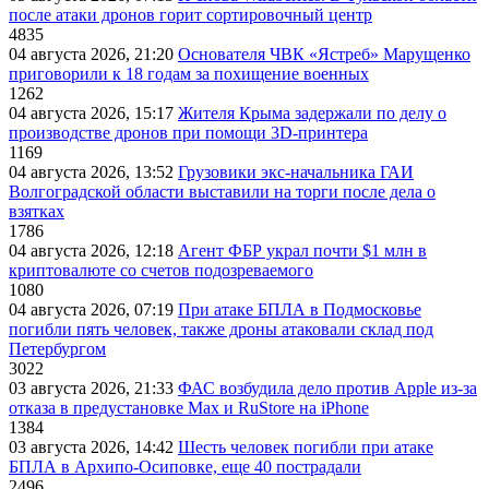
после атаки дронов горит сортировочный центр
4835
04 августа 2026, 21:20
Основателя ЧВК «Ястреб» Марущенко
приговорили к 18 годам за похищение военных
1262
04 августа 2026, 15:17
Жителя Крыма задержали по делу о
производстве дронов при помощи 3D‑принтера
1169
04 августа 2026, 13:52
Грузовики экс-начальника ГАИ
Волгоградской области выставили на торги после дела о
взятках
1786
04 августа 2026, 12:18
Агент ФБР украл почти $1 млн в
криптовалюте со счетов подозреваемого
1080
04 августа 2026, 07:19
При атаке БПЛА в Подмосковье
погибли пять человек, также дроны атаковали склад под
Петербургом
3022
03 августа 2026, 21:33
ФАС возбудила дело против Apple из-за
отказа в предустановке Max и RuStore на iPhone
1384
03 августа 2026, 14:42
Шесть человек погибли при атаке
БПЛА в Архипо-Осиповке, еще 40 пострадали
2496