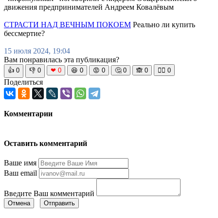
движения предпринимателей Андреем Ковалёвым
СТРАСТИ НАД ВЕЧНЫМ ПОКОЕМ
Реально ли купить
бессмертие?
15 июля 2024, 19:04
Вам понравилась эта публикация?
👍
0
👎
0
❤
0
😆
0
😡
0
🤔
0
🙈
0
🧘‍♀️
0
Поделиться
Комментарии
Оставить комментарий
Ваше имя
Ваш email
Введите Ваш комментарий
Отмена
Отправить