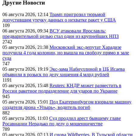
Другие Новости
06 августа 2026, 12:14
Трамп пригрозил тюрьмой
допустившим утечку данных о нехватке ракет у США
109
06 августа 2026, 09:34
ВСУ атаковали Ярославль:
предварительной целью стал один из крупнейших НПЗ
2742
05 августа 2026, 21:38
Московский экс-депутат Харадизе
получила 4 года колонии, но вышла на свободу прямо в зале
суда
747
05 августа 2026, 19:19
Экс-зама Набиуллиной в ЦБ Исаева
объявили в розыск по делу хищения 4 млрд рублей
1191
05 августа 2026, 15:48
Reuters: КНДР может разместить в
России ракетное подразделение для ударов по Украине
945
05 августа 2026, 15:01
Под Екатеринбургом взорвали машину
создателя дрона «Упырь», водитель погиб
882
05 августа 2026, 11:03
Суд продлил арест бывшему главе
Росавиации Нерадько по делу о мошенничестве
789
05 августа 2026, 07:13
И снова Wildberries. В Тульской области