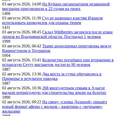
03 августа 2026, 14:00
На Кубани организаторов незаконной
миграции приговорили к 22 годам на троих
1466
03 августа 2026, 11:39
Суд не разрешил властям Израиля
использовать крокодилов для охраны тюрем
1431
03 августа 2026, 08:45
Склад Wildberries загорелся после атаки
дронов во Владимирской области. Пострадал 1 человек
1999
03 августа 2026, 06:42
Трамп анонсировал переговоры между
Вашингтоном и Тегераном
1604
02 августа 2026, 15:41
Количество погибших при вторжении в
испанскую Сеуту мигрантов достигло 90 человек
1887
02 августа 2026, 13:36
Два моста за сутки обрушились в
Приморье в результате паводка
1887
02 августа 2026, 10:36
268 многодетным семьям в Адыгее
выдали непригодную для строительства землю на болотах
1890
02 августа 2026, 09:22
На смену «схемы Долиной» пришёл
новый формат аферы с жильем – квартиры с «вечными»
жильцами
1968