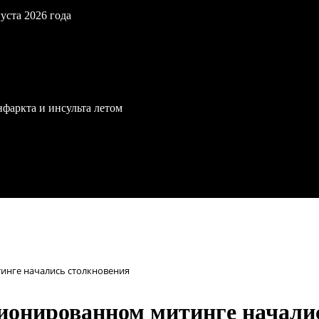
уста 2026 года
нфаркта и инсульта летом
тинге начались столкновения
ционированном митинге начали