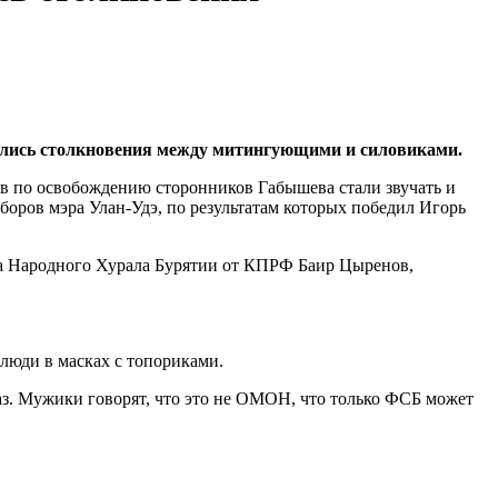
ались столкновения между митингующими и силовиками.
ов по освобождению сторонников Габышева стали звучать и
оров мэра Улан-Удэ, по результатам которых победил Игорь
та Народного Хурала Бурятии от КПРФ Баир Цыренов,
люди в масках с топориками.
наз. Мужики говорят, что это не ОМОН, что только ФСБ может