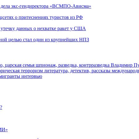
ю дела экс-гендиректора «ВСМПО-Ависма»
оцсетях о притеснениях туристов из РФ
утечку данных о нехватке ракет у США
ьной целью стал один из крупнейших НПЗ
о, царская семья
шпионаж, разведка, контрразведка
Владимир П
торическая
терроризм
литература, детектив, рассказы
международ
 мигранты
интервью
?
МИ»