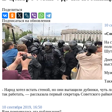
Поделиться
Подписаться на обновления
10 с
«Со
На с
пол
Шут
Днем
выст
Мужч
Такж
- Народ хотел встать стеной, но они вытащили дубинки, чуть
так работать, — рассказала первый секретарь Советского рай
10 сентября 2019, 16:50
Вам понравилась эта публикация?