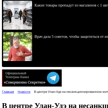
Какие товары пропадут из магазинов с 1 авг
Врач дала 5 советов, чтобы защититься от и
Главная
Новости
В центре Улан-Удэ на несанкционированном ми
В центре Улан-Удэ на несанк