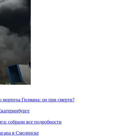
морпеха Гилмана: он при смерти?
 Екатеринбурге
га: собрали все подробности
агана в Смоленске