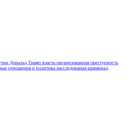
утин
Дональд Трамп
власть
организованная преступность
ные отношения и политика
расследования
криминал,