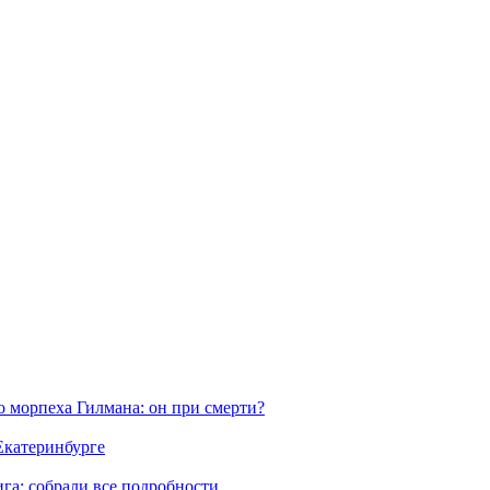
морпеха Гилмана: он при смерти?
 Екатеринбурге
га: собрали все подробности