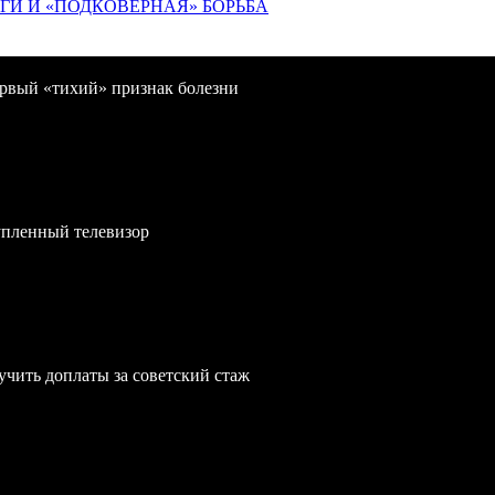
ИГИ И «ПОДКОВЁРНАЯ» БОРЬБА
первый «тихий» признак болезни
упленный телевизор
учить доплаты за советский стаж