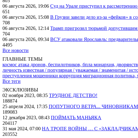
803
06 августа 2026, 19:06
Суд на Урале приступил к рассмотрени
651
06 августа 2026, 15:08
В Грузии завели дело из-за «фейков» в с
708
06 августа 2026, 12:14
Трамп пригрозил тюрьмой допустившим 
704
06 августа 2026, 09:34
ВСУ атаковали Ярославль: предварител
4495
Все новости
ГЛАВНЫЕ ТЕМЫ
космос
атака дронов, беспилотников, бпла
монархия, дворянств
личность известная / популярная / уважаемая / знаменитая / ис
преступления
мошенники
коррупция
миграционная политика,
Все теги
ЭКСКЛЮЗИВЫ
02 ноября 2023, 08:35
ТРУДНОЕ ДЕТСТВО!
188874
25 апреля 2024, 17:35
ПОПУТНОГО ВЕТРА... ЧИНОВНИКАМ
189083
12 декабря 2023, 08:43
ПОЙМАТЬ МАНЬЯКА
204117
31 мая 2024, 07:00
НА ТРОПЕ ВОЙНЫ … С «ЗАКЛАДЧИКА
203552