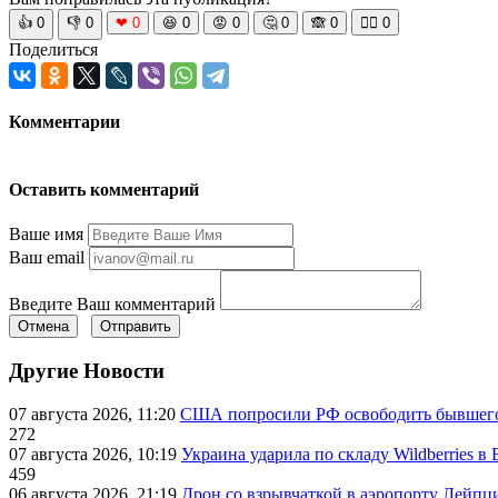
👍
0
👎
0
❤
0
😆
0
😡
0
🤔
0
🙈
0
🧘‍♀️
0
Поделиться
Комментарии
Оставить комментарий
Ваше имя
Ваш email
Введите Ваш комментарий
Отмена
Отправить
Другие Новости
07 августа 2026, 11:20
США попросили РФ освободить бывшего 
272
07 августа 2026, 10:19
Украина ударила по складу Wildberries в
459
06 августа 2026, 21:19
Дрон со взрывчаткой в аэропорту Лейпци