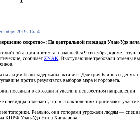
ентября 2019, 16:50
вершенно секретно»: На центральной площади Улан-Удэ нач
тихийной акции протеста, начавшейся 9 сентября, кроме лозунг
итические, сообщает
ZNAK
. Выступающие требовали отмены выб
енков.
 на акции были задержаны активист Дмитрия Баиров и депута
упавшие против результатов выборов мэра и горсовета.
ин посадили в автозаки и увезли в неизвестном направлении.
е очевидцы отмечают, что в столкновениях принимают участие 
 ли не топорики. Реально, они топорами угрожали людям — спец
кома КПРФ Улан-Удэ Нина Хандарова.