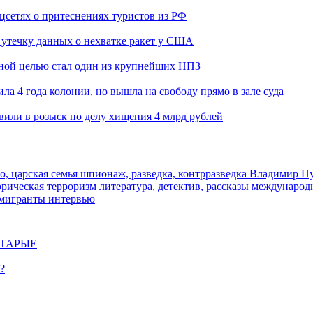
оцсетях о притеснениях туристов из РФ
утечку данных о нехватке ракет у США
ьной целью стал один из крупнейших НПЗ
ла 4 года колонии, но вышла на свободу прямо в зале суда
вили в розыск по делу хищения 4 млрд рублей
о, царская семья
шпионаж, разведка, контрразведка
Владимир П
торическая
терроризм
литература, детектив, рассказы
международ
 мигранты
интервью
СТАРЫЕ
?