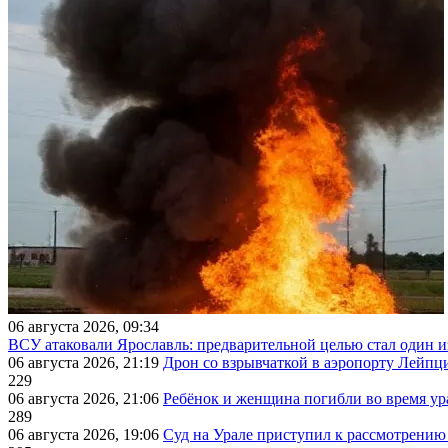
06 августа 2026, 09:34
ВСУ атаковали Ярославль: предварительной целью стал один
06 августа 2026, 21:19
Дрон со взрывчаткой в аэропорту Лейпци
229
06 августа 2026, 21:06
Ребёнок и женщина погибли во время ур
289
06 августа 2026, 19:06
Суд на Урале приступил к рассмотрени