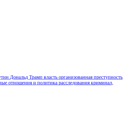
утин
Дональд Трамп
власть
организованная преступность
ные отношения и политика
расследования
криминал,