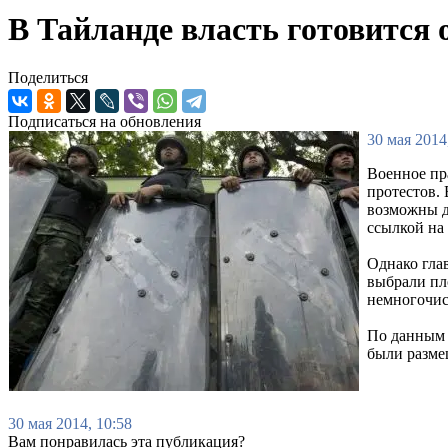
В Тайланде власть готовится 
Поделиться
Подписаться на обновления
30 мая 2014
Военное пр
протестов.
возможны д
ссылкой на
Однако гла
выбрали пл
немногочис
По данным 
были разме
30 мая 2014, 10:58
Вам понравилась эта публикация?