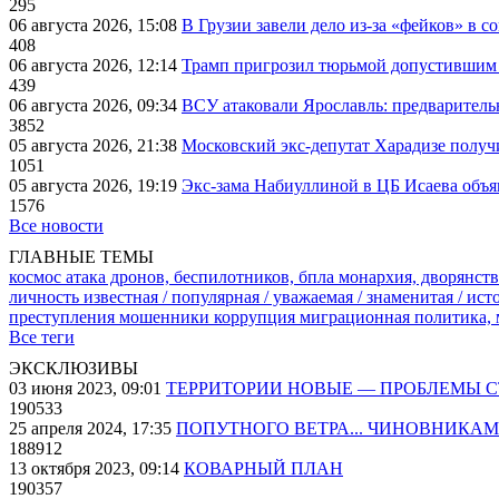
295
06 августа 2026, 15:08
В Грузии завели дело из-за «фейков» в с
408
06 августа 2026, 12:14
Трамп пригрозил тюрьмой допустившим 
439
06 августа 2026, 09:34
ВСУ атаковали Ярославль: предварител
3852
05 августа 2026, 21:38
Московский экс-депутат Харадизе получи
1051
05 августа 2026, 19:19
Экс-зама Набиуллиной в ЦБ Исаева объя
1576
Все новости
ГЛАВНЫЕ ТЕМЫ
космос
атака дронов, беспилотников, бпла
монархия, дворянств
личность известная / популярная / уважаемая / знаменитая / ис
преступления
мошенники
коррупция
миграционная политика,
Все теги
ЭКСКЛЮЗИВЫ
03 июня 2023, 09:01
ТЕРРИТОРИИ НОВЫЕ — ПРОБЛЕМЫ 
190533
25 апреля 2024, 17:35
ПОПУТНОГО ВЕТРА... ЧИНОВНИКАМ
188912
13 октября 2023, 09:14
КОВАРНЫЙ ПЛАН
190357