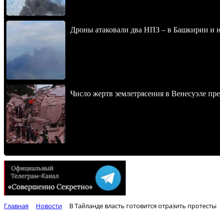
Дроны атаковали два НПЗ – в Башкирии и н
Число жертв землетрясения в Венесуэле пр
Главная
Новости
В Тайланде власть готовится отразить протесты