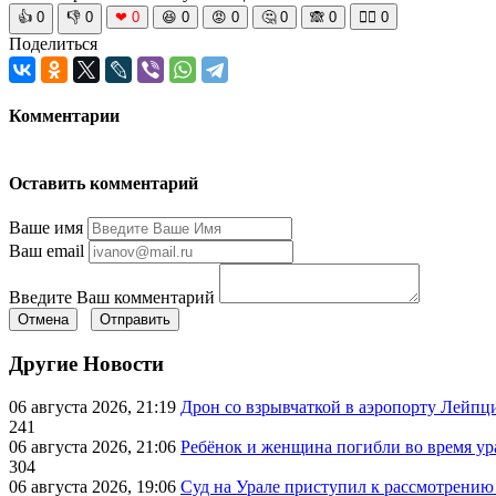
👍
0
👎
0
❤
0
😆
0
😡
0
🤔
0
🙈
0
🧘‍♀️
0
Поделиться
Комментарии
Оставить комментарий
Ваше имя
Ваш email
Введите Ваш комментарий
Отмена
Отправить
Другие Новости
06 августа 2026, 21:19
Дрон со взрывчаткой в аэропорту Лейпци
241
06 августа 2026, 21:06
Ребёнок и женщина погибли во время ур
304
06 августа 2026, 19:06
Суд на Урале приступил к рассмотрени