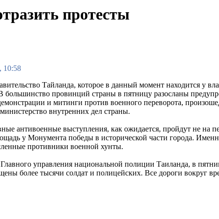
отразить протесты
, 10:58
авительство Тайланда, которое в данный момент находится у вла
 В большинство провинций страны в пятницу разосланы предупре
емонстрации и митинги против военного переворота, произоше
 министерство внутренних дел страны.
вные антивоенные выступления, как ожидается, пройдут не на п
ощадь у Монумента победы в исторической части города. Именн
ленные противники военной хунты.
Главного управления национальной полиции Таиланда, в пятни
щены более тысячи солдат и полицейских. Все дороги вокруг в