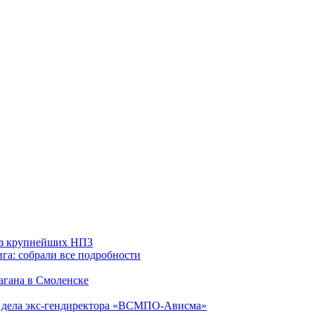
 из крупнейших НПЗ
га: собрали все подробности
агана в Смоленске
ю дела экс-гендиректора «ВСМПО-Ависма»