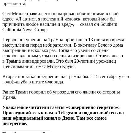
президента.
Сам Миллер заявил, что шокирован обвинениями в свой
адрес. «Я артист, я последний человек, который мог бы
причинить любое насилие и вред»,— сказал он Southern
California News Group.
Первое покушение на Трампа произошло 13 июля во время
выступления перед избирателями. В экс-главу Белого дома
выстрелили несколько раз. Тогда его увели со сцены
с окровавленным ухом и госпитализировали. Стрелявшего
в Трампа ликвидировали. Это был 20-летний уроженец
Пенсильвании Томас Мэтью Крукс.
Вторая попытка покушения на Трампа была 15 сентября у его
гольф-клуба в штате Флорида.
Ранее Трамп говорил об угрозе для его жизни со стороны
Ирана.
Уважаемые читатели газеты «Совершенно секретно»!
Присоединяйтесь к нам в Telegram и подписывайтесь на
наш официальный канал в Дзене. Там все самое
интересное.
____________________