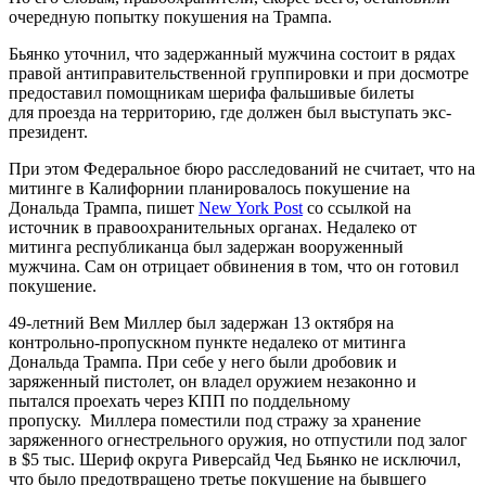
очередную попытку покушения на Трампа.
Бьянко уточнил, что задержанный мужчина состоит в рядах
правой антиправительственной группировки и при досмотре
предоставил помощникам шерифа фальшивые билеты
для проезда на территорию, где должен был выступать экс-
президент.
При этом Федеральное бюро расследований не считает, что на
митинге в Калифорнии планировалось покушение на
Дональда Трампа, пишет
New York Post
со ссылкой на
источник в правоохранительных органах. Недалеко от
митинга республиканца был задержан вооруженный
мужчина. Сам он отрицает обвинения в том, что он готовил
покушение.
49-летний Вем Миллер был задержан 13 октября на
контрольно-пропускном пункте недалеко от митинга
Дональда Трампа. При себе у него были дробовик и
заряженный пистолет, он владел оружием незаконно и
пытался проехать через КПП по поддельному
пропуску. Миллера поместили под стражу за хранение
заряженного огнестрельного оружия, но отпустили под залог
в $5 тыс. Шериф округа Риверсайд Чед Бьянко не исключил,
что было предотвращено третье покушение на бывшего