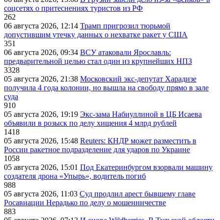
соцсетях о притеснениях туристов из РФ
262
06 августа 2026, 12:14
Трамп пригрозил тюрьмой
допустившим утечку данных о нехватке ракет у США
351
06 августа 2026, 09:34
ВСУ атаковали Ярославль:
предварительной целью стал один из крупнейших НПЗ
3328
05 августа 2026, 21:38
Московский экс-депутат Харадизе
получила 4 года колонии, но вышла на свободу прямо в зале
суда
910
05 августа 2026, 19:19
Экс-зама Набиуллиной в ЦБ Исаева
объявили в розыск по делу хищения 4 млрд рублей
1418
05 августа 2026, 15:48
Reuters: КНДР может разместить в
России ракетное подразделение для ударов по Украине
1058
05 августа 2026, 15:01
Под Екатеринбургом взорвали машину
создателя дрона «Упырь», водитель погиб
988
05 августа 2026, 11:03
Суд продлил арест бывшему главе
Росавиации Нерадько по делу о мошенничестве
883