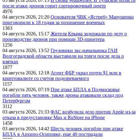
05 августа 2026, 07:13
И снова Wildberries. В Тульской области
после атаки дронов горит сортировочный центр
4976
04 августа 2026, 21:20
Основателя ЧВК «Ястреб» Марущенко
приговорили к 18 годам за похищение военных
1363
04 августа 2026, 15:17
Жителя Крыма задержали по делу о
производстве дронов при помощи 3D‑принтера
1256
04 августа 2026, 13:52
Грузовики экс-начальника ГАИ
Волгоградской области выставили на торги после дела о
взятках
1877
04 августа 2026, 12:18
Агент ФБР украл почти $1 млн в
криптовалюте со счетов подозреваемого
1157
04 августа 2026, 07:19
При атаке БПЛА в Подмосковье
погибли пять человек, также дроны атаковали склад под
Петербургом
3112
03 августа 2026, 21:33
ФАС возбудила дело против Apple из-за
отказа в предустановке Max и RuStore на iPhone
1458
03 августа 2026, 14:42
Шесть человек погибли при атаке
БПЛА в Архипо-Осиповке, еще 40 пострадали