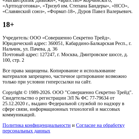
«Мизантропик Дивижн», «Братство» Корчинского,
«Артподготовка», «Тризуб им. Степана Бандеры», «НСО»,
«Славянский союз», «Формат-18», Дуров Павел Валерьевич.
18+
Учредитель: ООО «Совершенно Секретно Трейд».
Юридический адрес: 360051, Кабардино-Балкарская Респ., г.
Нальчик, ул. Пачева, д. 36
Почтовый адрес: 127247, г. Москва, Дмитровское шоссе, д.
100, стр. 2
Все права защищены. Копирование и использование
материалов запрещено, частичное цитирование возможно
только при условии гиперссылки на сайт.
Copyright © 1989-2026. ООО "Совершенно Секретно Трейд".
Свидетельство о регистрации ЭЛ № ФС 77-79634 от
25.12.2020 г., выдано Федеральной службой по надзору в
сфере связи, информационных технологий и массовых
коммуникаций.
Политика конфиценциальности
и
Согласие на обработку
персональных данных