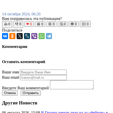
14 октября 2024, 06:26
Вам понравилась эта публикация?
👍
0
👎
0
❤
0
😆
0
😡
0
🤔
0
🙈
0
🧘‍♀️
0
Поделиться
Комментарии
Оставить комментарий
Ваше имя
Ваш email
Введите Ваш комментарий
Отмена
Отправить
Другие Новости
06 августа 2026, 15:08
В Грузии завели дело из-за «фейков» в