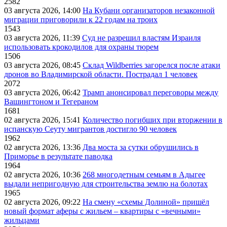
2582
03 августа 2026, 14:00
На Кубани организаторов незаконной
миграции приговорили к 22 годам на троих
1543
03 августа 2026, 11:39
Суд не разрешил властям Израиля
использовать крокодилов для охраны тюрем
1506
03 августа 2026, 08:45
Склад Wildberries загорелся после атаки
дронов во Владимирской области. Пострадал 1 человек
2072
03 августа 2026, 06:42
Трамп анонсировал переговоры между
Вашингтоном и Тегераном
1681
02 августа 2026, 15:41
Количество погибших при вторжении в
испанскую Сеуту мигрантов достигло 90 человек
1962
02 августа 2026, 13:36
Два моста за сутки обрушились в
Приморье в результате паводка
1964
02 августа 2026, 10:36
268 многодетным семьям в Адыгее
выдали непригодную для строительства землю на болотах
1965
02 августа 2026, 09:22
На смену «схемы Долиной» пришёл
новый формат аферы с жильем – квартиры с «вечными»
жильцами