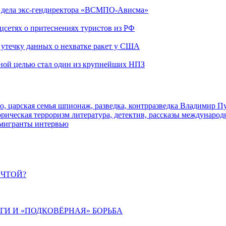
ю дела экс-гендиректора «ВСМПО-Ависма»
оцсетях о притеснениях туристов из РФ
утечку данных о нехватке ракет у США
ьной целью стал один из крупнейших НПЗ
о, царская семья
шпионаж, разведка, контрразведка
Владимир П
торическая
терроризм
литература, детектив, рассказы
международ
 мигранты
интервью
ЕЧТОЙ?
ИГИ И «ПОДКОВЁРНАЯ» БОРЬБА