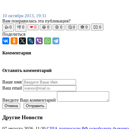
10 октября 2013, 19:31
Вам понравилась эта публикация?
👍
0
👎
0
❤
0
😆
0
😡
0
🤔
0
🙈
0
🧘‍♀️
0
Поделиться
Комментарии
Оставить комментарий
Ваше имя
Ваш email
Введите Ваш комментарий
Отмена
Отправить
Другие Новости
07 августа 2026, 11:20
США попросили РФ освободить бывшего 