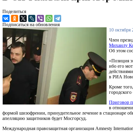
Поделиться
Подписаться на обновления
10 октября 
Член прези
Михаилу К
Об этом со
«Позиция э
ибо его мот
действиями
в РИА Ново
Кроме того
городского 
Приговор п
в отношени
формой шизофрении, принудительное лечение в стационаре обще
апелляцию защитников будет Мосгорсуд.
Международная правозащитная организация Amnesty Internation