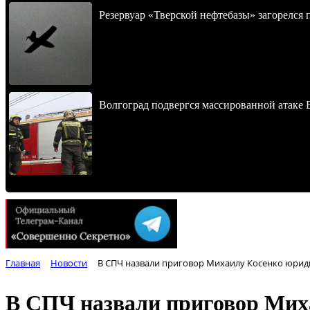
Резервуар «Тверской нефтебазы» загорелся 
Волгоград подвергся массированной атаке
Главная
Новости
В СПЧ назвали приговор Михаилу Косенко юри
В СПЧ назвали приговор Мих