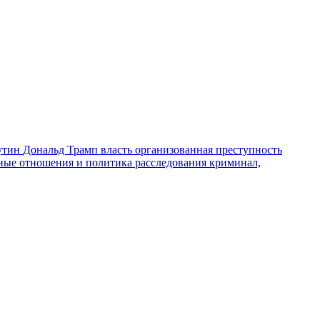
утин
Дональд Трамп
власть
организованная преступность
ные отношения и политика
расследования
криминал,