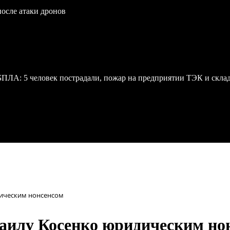
после атаки дронов
 БПЛА: 5 человек пострадали, пожар на предприятии ТЭК и скл
дическим нонсенсом
аилу Косенко юридическим но