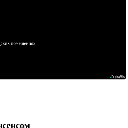
адских помещениях
нсенсом