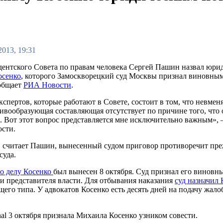
2013, 19:31
дентского Совета по правам человека Сергей Пашин назвал юри
осенко
, которого Замоскворецкий суд Москвы признал виновным 
общает
РИА Новости
.
кспертов, которые работают в Совете, состоит в том, что невм
ивообразующая составляющая отсутствует по причине того, что о
. Вот этот вопрос представляется мне исключительно важным», 
сти.
, считает Пашин, вынесенный судом приговор противоречит пр
суда.
о делу Косенко
был вынесен 8 октября. Суд признал его виновн
и представителя власти. Для отбывания наказания
суд назначил 
го типа. У адвокатов Косенко есть десять дней на подачу жало
al 3 октября признала Михаила Косенко узником совести.