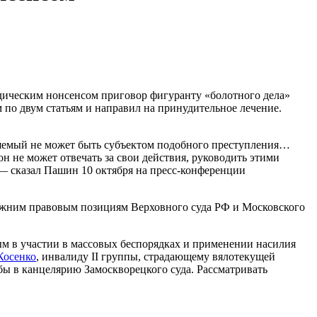
дическим нонсенсом приговор фигуранту «болотного дела»
по двум статьям и направил на принудительное лечение.
еняемый не может быть субъектом подобного преступления…
н не может отвечать за свои действия, руководить этими
— сказал Пашин 10 октября на пресс-конференции
ежним правовым позициям Верховного суда РФ и Московского
ым в участии в массовых беспорядках и применении насилия
Косенко
, инвалиду II группы, страдающему вялотекущей
бы в канцелярию Замоскворецкого суда. Рассматривать