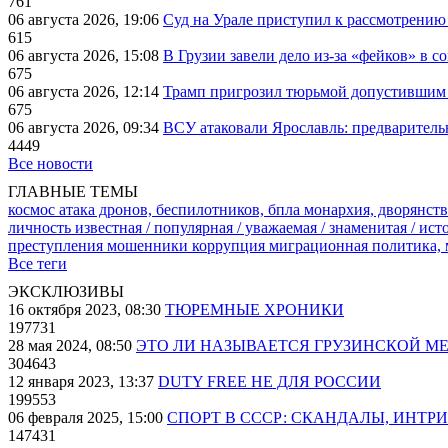
761
06 августа 2026, 19:06
Суд на Урале приступил к рассмотрени
615
06 августа 2026, 15:08
В Грузии завели дело из-за «фейков» в с
675
06 августа 2026, 12:14
Трамп пригрозил тюрьмой допустившим 
675
06 августа 2026, 09:34
ВСУ атаковали Ярославль: предварител
4449
Все новости
ГЛАВНЫЕ ТЕМЫ
космос
атака дронов, беспилотников, бпла
монархия, дворянств
личность известная / популярная / уважаемая / знаменитая / ис
преступления
мошенники
коррупция
миграционная политика,
Все теги
ЭКСКЛЮЗИВЫ
16 октября 2023, 08:30
ТЮРЕМНЫЕ ХРОНИКИ
197731
28 мая 2024, 08:50
ЭТО ЛИ НАЗЫВАЕТСЯ ГРУЗИНСКОЙ М
304643
12 января 2023, 13:37
DUTY FREE НЕ ДЛЯ РОССИИ
199553
06 февраля 2025, 15:00
СПОРТ В СССР: СКАНДАЛЫ, ИНТР
147431