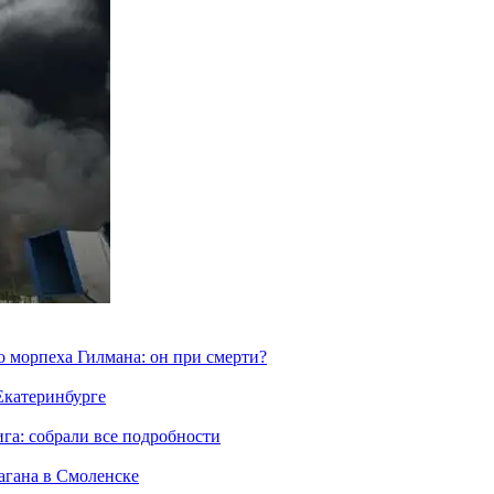
морпеха Гилмана: он при смерти?
 Екатеринбурге
га: собрали все подробности
агана в Смоленске