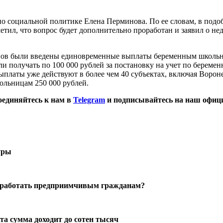
о социальной политике Елена Перминова. По ее словам, в подоб
тил, что вопрос будет дополнительно проработан и заявил о н
гионов были введены единовременные выплаты беременным школь
получать по 100 000 рублей за постановку на учет по беременно
ыплаты уже действуют в более чем 40 субъектах, включая Воро
ольницам 250 000 рублей.
оединяйтесь к нам в
Telegram
и подписывайтесь на наш офиц
уры
заработать предприимчивым гражданам?
та сумма доходит до сотен тысяч