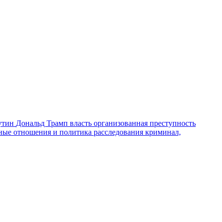
утин
Дональд Трамп
власть
организованная преступность
ные отношения и политика
расследования
криминал,