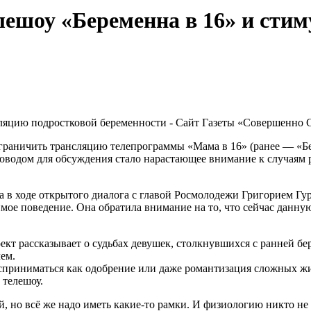
елешоу «Беременна в 16» и сти
раничить трансляцию телепрограммы «Мама в 16» (ранее — «Бер
оводом для обсуждения стало нарастающее внимание к случаям
 в ходе открытого диалога с главой Росмолодежи Григорием Гу
имое поведение. Она обратила внимание на то, что сейчас данну
оект рассказывает о судьбах девушек, столкнувшихся с ранней б
ем.
осприниматься как одобрение или даже романтизация сложных ж
 телешоу.
, но всё же надо иметь какие-то рамки. И физиологию никто не о