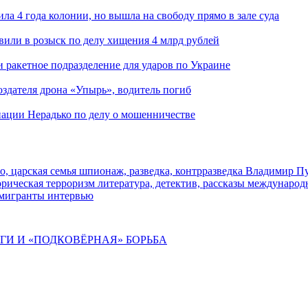
ла 4 года колонии, но вышла на свободу прямо в зале суда
вили в розыск по делу хищения 4 млрд рублей
и ракетное подразделение для ударов по Украине
здателя дрона «Упырь», водитель погиб
иации Нерадько по делу о мошенничестве
о, царская семья
шпионаж, разведка, контрразведка
Владимир П
торическая
терроризм
литература, детектив, рассказы
международ
 мигранты
интервью
ИГИ И «ПОДКОВЁРНАЯ» БОРЬБА