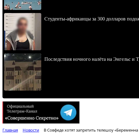
Студенты-африканцы за 300 долларов подо
Последствия ночного налёта на Энгельс и Т
Главная
Новости
В Совфеде хотят запретить телешоу «Беременна