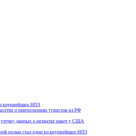
 из крупнейших НПЗ
оцсетях о притеснениях туристов из РФ
утечку данных о нехватке ракет у США
ьной целью стал один из крупнейших НПЗ