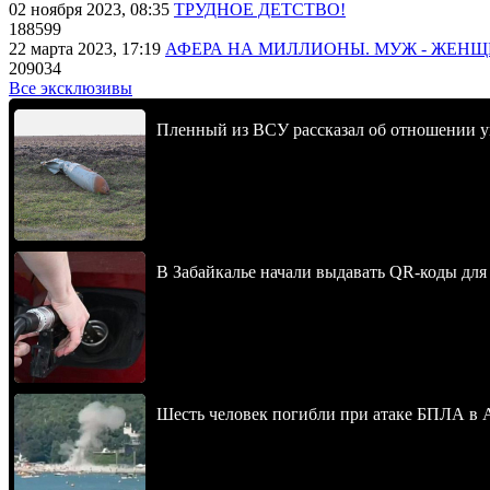
02 ноября 2023, 08:35
ТРУДНОЕ ДЕТСТВО!
188599
22 марта 2023, 17:19
АФЕРА НА МИЛЛИОНЫ. МУЖ - ЖЕН
209034
Все эксклюзивы
Пленный из ВСУ рассказал об отношении у
В Забайкалье начали выдавать QR-коды для
Шесть человек погибли при атаке БПЛА в 