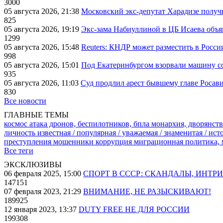
3000
05 августа 2026, 21:38
Московский экс-депутат Харадизе получи
825
05 августа 2026, 19:19
Экс-зама Набиуллиной в ЦБ Исаева объя
1299
05 августа 2026, 15:48
Reuters: КНДР может разместить в Росси
998
05 августа 2026, 15:01
Под Екатеринбургом взорвали машину со
935
05 августа 2026, 11:03
Суд продлил арест бывшему главе Росав
830
Все новости
ГЛАВНЫЕ ТЕМЫ
космос
атака дронов, беспилотников, бпла
монархия, дворянств
личность известная / популярная / уважаемая / знаменитая / ис
преступления
мошенники
коррупция
миграционная политика,
Все теги
ЭКСКЛЮЗИВЫ
06 февраля 2025, 15:00
СПОРТ В СССР: СКАНДАЛЫ, ИНТР
147151
07 февраля 2023, 21:29
ВНИМАНИЕ, НЕ РАЗЫСКИВАЮТ!
189925
12 января 2023, 13:37
DUTY FREE НЕ ДЛЯ РОССИИ
199308