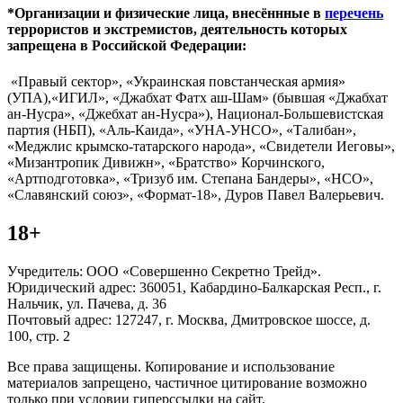
*Организации и физические лица, внесённные в
перечень
террористов и экстремистов, деятельность которых
запрещена в Российской Федерации:
«Правый сектор», «Украинская повстанческая армия»
(УПА),«ИГИЛ», «Джабхат Фатх аш-Шам» (бывшая «Джабхат
ан-Нусра», «Джебхат ан-Нусра»), Национал-Большевистская
партия (НБП), «Аль-Каида», «УНА-УНСО», «Талибан»,
«Меджлис крымско-татарского народа», «Свидетели Иеговы»,
«Мизантропик Дивижн», «Братство» Корчинского,
«Артподготовка», «Тризуб им. Степана Бандеры», «НСО»,
«Славянский союз», «Формат-18», Дуров Павел Валерьевич.
18+
Учредитель: ООО «Совершенно Секретно Трейд».
Юридический адрес: 360051, Кабардино-Балкарская Респ., г.
Нальчик, ул. Пачева, д. 36
Почтовый адрес: 127247, г. Москва, Дмитровское шоссе, д.
100, стр. 2
Все права защищены. Копирование и использование
материалов запрещено, частичное цитирование возможно
только при условии гиперссылки на сайт.