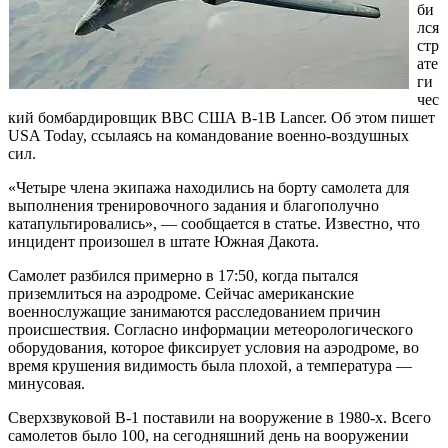
би
лся
стр
ате
ги
чес
кий бомбардировщик ВВС США B-1B Lancer. Об этом пишет
USA Today, ссылаясь на командование военно-воздушных
сил.
«Четыре члена экипажа находились на борту самолета для
выполнения тренировочного задания и благополучно
катапультировались», — сообщается в статье. Известно, что
инцидент произошел в штате Южная Дакота.
Самолет разбился примерно в 17:50, когда пытался
приземлиться на аэродроме. Сейчас американские
военнослужащие занимаются расследованием причин
происшествия. Согласно информации метеорологического
оборудования, которое фиксирует условия на аэродроме, во
время крушения видимость была плохой, а температура —
минусовая.
Сверхзвуковой B-1 поставили на вооружение в 1980-х. Всего
самолетов было 100, на сегодняшний день на вооружении