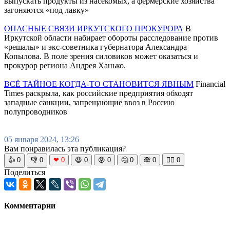
выпускать продукты из насекомых, а фермерские хозяйства
загоняются «под лавку»
ОПАСНЫЕ СВЯЗИ ИРКУТСКОГО ПРОКУРОРА
В
Иркутской области набирает обороты расследование против
«решалы» и экс-советника губернатора Александра
Копылова. В поле зрения силовиков может оказаться и
прокурор региона Андрея Ханько.
ВСЁ ТАЙНОЕ КОГДА-ТО СТАНОВИТСЯ ЯВНЫМ
Financial
Times раскрыла, как российские предприятия обходят
западные санкции, запрещающие ввоз в Россию
полупроводников
05 января 2024, 13:26
Вам понравилась эта публикация?
👍
0
👎
0
❤
0
😆
0
😡
0
🤔
0
🙈
0
🧘‍♀️
0
Поделиться
Комментарии