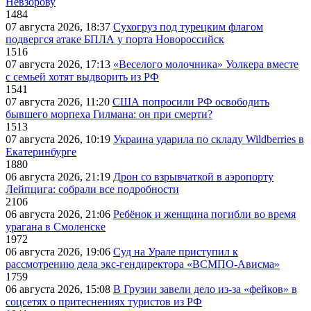
Невзорову
1484
07 августа 2026, 18:37
Сухогруз под турецким флагом
подвергся атаке БПЛА у порта Новороссийск
1516
07 августа 2026, 17:13
«Веселого молочника» Уолкера вместе
с семьей хотят выдворить из РФ
1541
07 августа 2026, 11:20
США попросили РФ освободить
бывшего морпеха Гилмана: он при смерти?
1513
07 августа 2026, 10:19
Украина ударила по складу Wildberries в
Екатеринбурге
1880
06 августа 2026, 21:19
Дрон со взрывчаткой в аэропорту
Лейпцига: собрали все подробности
2106
06 августа 2026, 21:06
Ребёнок и женщина погибли во время
урагана в Смоленске
1972
06 августа 2026, 19:06
Суд на Урале приступил к
рассмотрению дела экс-гендиректора «ВСМПО-Ависма»
1759
06 августа 2026, 15:08
В Грузии завели дело из-за «фейков» в
соцсетях о притеснениях туристов из РФ