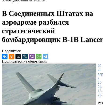
бомбардировщик B-1B Lancer
В Соединенных Штатах на
аэродроме разбился
стратегический
бомбардировщик B-1B Lancer
Поделиться
Подписаться на обновления
05
ян
вар
я
20
24,
13:
26
Раз