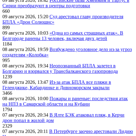
09 августа 2026, 18:42
Российские базы Хмеймим и Тартус в
Сирии преобразуют в центры подготовки
660
09 августа 2026, 15:20
Суд арестовал главу производителя
БПЛА «Дрон Солюшнс»
899
09 августа 2026, 10:03
«Одна из самых страшных атак». В
Белгороде ранены 13 человек, включая двух детей
1184
08 августа 2026, 19:59
Возбуждено уголовное дело из-за угроз
создателям «Колобка»
995
08 августа 2026, 19:34
Неопознанный БПЛА залетел в
Болгарию и взорвался у Трансбалканского газопровода
1239
08 августа 2026, 13:47
Из-за атак БПЛА все пляжи в
Геленджике, Кабардинке и Дивноморском закрыли
3466
08 августа 2026, 10:00
Пожары и раненые: последствия атак
на НПЗ в Самарской области и на Кубани
1794
07 августа 2026, 20:34
В Ялте БЭК атаковал пляж, в Керчи
дрон попал в жилой дом
2329
07 августа 2026, 20:11
В Петербурге заочно арестовали Лидию