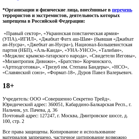
*Организации и физические лица, внесённные в
перечень
террористов и экстремистов, деятельность которых
запрещена в Российской Федерации:
«Правый сектор», «Украинская повстанческая армия»
(УПА),«ИГИЛ», «Джабхат Фатх аш-Шам» (бывшая «Джабхат
ан-Нусра», «Джебхат ан-Нусра»), Национал-Большевистская
партия (НБП), «Аль-Каида», «УНА-УНСО», «Талибан»,
«Меджлис крымско-татарского народа», «Свидетели Иеговы»,
«Мизантропик Дивижн», «Братство» Корчинского,
«Артподготовка», «Тризуб им. Степана Бандеры», «НСО»,
«Славянский союз», «Формат-18», Дуров Павел Валерьевич.
18+
Учредитель: ООО «Совершенно Секретно Трейд».
Юридический адрес: 360051, Кабардино-Балкарская Респ., г.
Нальчик, ул. Пачева, д. 36
Почтовый адрес: 127247, г. Москва, Дмитровское шоссе, д.
100, стр. 2
Все права защищены. Копирование и использование
материалов запрещено, частичное цитирование возможно