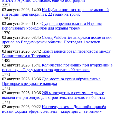
БПЛА в Архипо-Осиповке, еще 40 пострадали
2357
03 августа 2026, 14:00
На Кубани организаторов незаконной
миграции приговорили к 22 годам на троих
1351
03 августа 2026, 11:39
Суд не разрешил властям Израиля
использовать крокодилов для охраны тюрем
1320
03 августа 2026, 08:45
Склад Wildberries загорелся после атаки
дронов во Владимирской области. Пострадал 1 человек
1882
03 августа 2026, 06:42
Трамп анонсировал переговоры между
Вашингтоном и Тегераном
1485
02 августа 2026, 15:41
Количество погибших при вторжении в
испанскую Сеуту мигрантов достигло 90 человек
1771
02 августа 2026, 13:36
Два моста за сутки обрушились в
Приморье в результате паводка
1771
02 августа 2026, 10:36
268 многодетным семьям в Адыгее
выдали непригодную для строительства землю на болотах
1771
02 августа 2026, 09:22
На смену «схемы Долиной» пришёл
новый формат аферы с жильем – квартиры с «вечными»