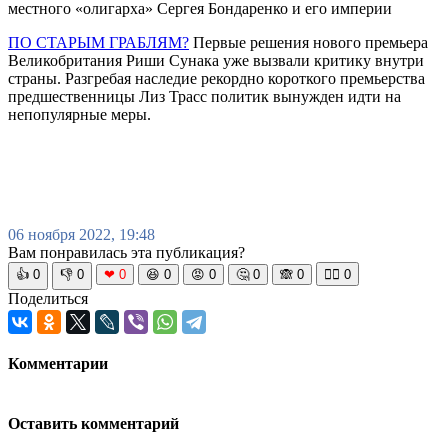
местного «олигарха» Сергея Бондаренко и его империи
ПО СТАРЫМ ГРАБЛЯМ?
Первые решения нового премьера
Великобритания Риши Сунака уже вызвали критику внутри
страны. Разгребая наследие рекордно короткого премьерства
предшественницы Лиз Трасс политик вынужден идти на
непопулярные меры.
06 ноября 2022, 19:48
Вам понравилась эта публикация?
👍
0
👎
0
❤
0
😆
0
😡
0
🤔
0
🙈
0
🧘‍♀️
0
Поделиться
Комментарии
Оставить комментарий