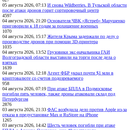
05 августа 2026, 07:13
И снова Wildberries. В Тульской области
после атаки дронов горит сортировочный центр
4597
04 августа 2026, 21:20
Основателя ЧВК «Ястреб» Марущенко
приговорили к 18 годам за похищение военных
1070
04 августа 2026, 15:17
Жителя Крыма задержали по делу о
производстве дронов при помощи 3D‑принтера
1035
04 августа 2026, 13:52
Грузовики экс-начальника ГАИ
Волгоградской области выставили на торги после дела о
взятках
1639
04 августа 2026, 12:18
Агент ФБР украл почти $1 млн в
криптовалюте со счетов подозреваемого
958
04 августа 2026, 07:19
При атаке БПЛА в Подмосковье
погибли пять человек, также дроны атаковали склад под
Петербургом
2876
03 августа 2026, 21:33
ФАС возбудила дело против Apple из-за
отказа в предустановке Max и RuStore на iPhone
1265
03 августа 2026, 14:42
Шесть человек погибли при атаке