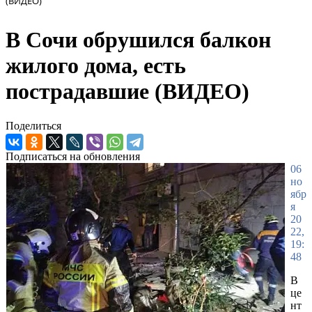
(ВИДЕО)
В Сочи обрушился балкон
жилого дома, есть
пострадавшие (ВИДЕО)
Поделиться
Подписаться на обновления
06
но
ябр
я
20
22,
19:
48
В
це
нт