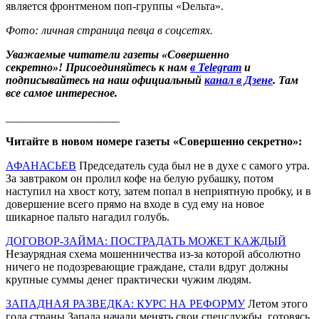
является фронтменом поп-группы «Dельта».
Фото: личная страница певца в соцсетях.
Уважаемые читатели газеты «Совершенно
секретно»! Присоединяйтесь к нам
в Telegram
и
подписывайтесь на наш официальный
канал в Дзене
. Там
все самое интересное.
____________________
Читайте в новом номере газеты «Совершенно секретно»:
АФАНАСЬЕВ
Председатель суда был не в духе с самого утра.
За завтраком он пролил кофе на белую рубашку, потом
наступил на хвост коту, затем попал в неприятную пробку, и в
довершение всего прямо на входе в суд ему на новое
шикарное пальто нагадил голубь.
ДОГОВОР-ЗАЙМА: ПОСТРАДАТЬ МОЖЕТ КАЖДЫЙ
Незаурядная схема мошенничества из-за которой абсолютно
ничего не подозревающие граждане, стали вдруг должны
крупные суммы денег практически чужим людям.
ЗАПАДНАЯ РАЗВЕДКА: КУРС НА РЕФОРМУ
Летом этого
года страны Запада начали менять свои спецслужбы, готовясь