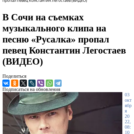
пропал певец Константин Легостаев (ВИДЕО)
В Сочи на съемках
музыкального клипа на
песню «Русалка» пропал
певец Константин Легостаев
(ВИДЕО)
Поделиться
Подписаться на обновления
03
окт
ябр
я
20
22,
08:
10