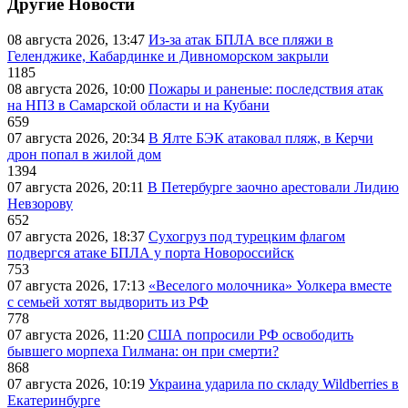
Другие Новости
08 августа 2026, 13:47
Из-за атак БПЛА все пляжи в
Геленджике, Кабардинке и Дивноморском закрыли
1185
08 августа 2026, 10:00
Пожары и раненые: последствия атак
на НПЗ в Самарской области и на Кубани
659
07 августа 2026, 20:34
В Ялте БЭК атаковал пляж, в Керчи
дрон попал в жилой дом
1394
07 августа 2026, 20:11
В Петербурге заочно арестовали Лидию
Невзорову
652
07 августа 2026, 18:37
Сухогруз под турецким флагом
подвергся атаке БПЛА у порта Новороссийск
753
07 августа 2026, 17:13
«Веселого молочника» Уолкера вместе
с семьей хотят выдворить из РФ
778
07 августа 2026, 11:20
США попросили РФ освободить
бывшего морпеха Гилмана: он при смерти?
868
07 августа 2026, 10:19
Украина ударила по складу Wildberries в
Екатеринбурге