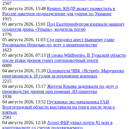
2507
05 августа 2026, 15:48
Reuters: КНДР может разместить в
России ракетное подразделение для ударов по Украине
1915
05 августа 2026, 15:01
Под Екатеринбургом взорвали машину
создателя дрона «Упырь», водитель погиб
1776
05 августа 2026, 11:03
Суд продлил арест бывшему главе
Росавиации Нерадько по делу о мошенничестве
1623
05 августа 2026, 07:13
И снова Wildberries. В Тульской области
после атаки дронов горит сортировочный центр
6009
04 августа 2026, 21:20
Основателя ЧВК «Ястреб» Марущенко
приговорили к 18 годам за похищение военных
2215
04 августа 2026, 15:17
Жителя Крыма задержали по делу о
производстве дронов при помощи 3D‑принтера
1938
04 августа 2026, 13:52
Грузовики экс-начальника ГАИ
Волгоградской области выставили на торги после дела о
взятках
2581
04 августа 2026, 12:18
Агент ФБР украл почти $1 млн в
криптовалюте со счетов подозреваемого