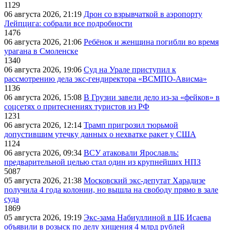
1129
06 августа 2026, 21:19
Дрон со взрывчаткой в аэропорту
Лейпцига: собрали все подробности
1476
06 августа 2026, 21:06
Ребёнок и женщина погибли во время
урагана в Смоленске
1340
06 августа 2026, 19:06
Суд на Урале приступил к
рассмотрению дела экс-гендиректора «ВСМПО-Ависма»
1136
06 августа 2026, 15:08
В Грузии завели дело из-за «фейков» в
соцсетях о притеснениях туристов из РФ
1231
06 августа 2026, 12:14
Трамп пригрозил тюрьмой
допустившим утечку данных о нехватке ракет у США
1124
06 августа 2026, 09:34
ВСУ атаковали Ярославль:
предварительной целью стал один из крупнейших НПЗ
5087
05 августа 2026, 21:38
Московский экс-депутат Харадизе
получила 4 года колонии, но вышла на свободу прямо в зале
суда
1869
05 августа 2026, 19:19
Экс-зама Набиуллиной в ЦБ Исаева
объявили в розыск по делу хищения 4 млрд рублей