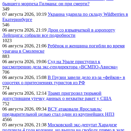
бывшего морпеха Гилмана: он при смерти?
349
07 августа 2026, 10:19
Украина ударила по складу Wildberries в
Екатеринбурге
546
06 августа 2026, 21:19
Дрон со взрывчаткой в аэропорту
Лейпцига: собрали все подробности
1023
06 августа 2026, 21:06
Ребёнок и женщина погибли во время
урагана в Смоленске
883
06 августа 2026, 19:06
Суд на Урале приступил к
рассмотрению дела экс-гендиректора «ВСМПО-Ависма»
706
06 августа 2026, 15:08
В Грузии завели дело из-за «фейков» в
соцсетях о притеснениях туристов из РФ
774
06 августа 2026, 12:14
Трамп пригрозил тюрьмой
допустившим утечку данных о нехватке ракет у США
752
06 августа 2026, 09:34
ВСУ атаковали Ярославль:
предварительной целью стал один из крупнейших НПЗ
4566
05 августа 2026, 21:38
Московский экс-депутат Харадизе
получила 4 года колонии, но вышла на свободу прямо в зале