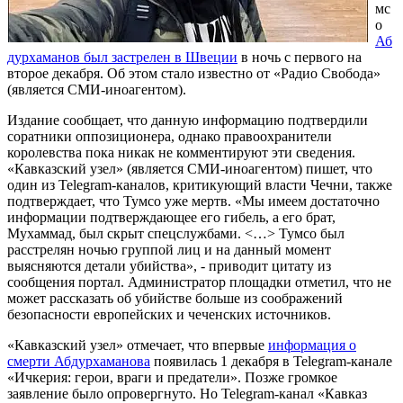
мс
о
Аб
дурхаманов был застрелен в Швеции
в ночь с первого на
второе декабря. Об этом стало известно от «Радио Свобода»
(является СМИ-иноагентом).
Издание сообщает, что данную информацию подтвердили
соратники оппозиционера, однако правоохранители
королевства пока никак не комментируют эти сведения.
«Кавказский узел» (является СМИ-иноагентом) пишет, что
один из Telegram-каналов, критикующий власти Чечни, также
подтверждает, что Тумсо уже мертв. «Мы имеем достаточно
информации подтверждающее его гибель, а его брат,
Мухаммад, был скрыт спецслужбами. <…> Тумсо был
расстрелян ночью группой лиц и на данный момент
выясняются детали убийства», - приводит цитату из
сообщения портал. Администратор площадки отметил, что не
может рассказать об убийстве больше из соображений
безопасности европейских и чеченских источников.
«Кавказский узел» отмечает, что впервые
информация о
смерти Абдурхаманова
появилась 1 декабря в Telegram-канале
«Ичкерия: герои, враги и предатели». Позже громкое
заявление было опровергнуто. Но Telegram-канал «Кавказ