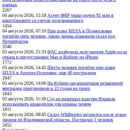
взятках
2207
04 августа 2026, 12:18
Агент ФБР украл почти $1 млн в
криптовалюте со счетов подозреваемого
1454
04 августа 2026, 07:19
При атаке БПЛА в Подмосковье
погибли пять человек, также дроны атаковали склад под
Петербургом
3546
03 августа 2026, 21:33
ФАС возбудила дело против Apple из-за
отказа в предустановке Max и RuStore на iPhone
1772
03 августа 2026, 14:42
Шесть человек погибли при атаке
БПЛА в Архипо-Осиповке, еще 40 пострадали
2947
03 августа 2026, 14:00
На Кубани организаторов незаконной
миграции приговорили к 22 годам на троих
1843
03 августа 2026, 11:39
Суд не разрешил властям Израиля
использовать крокодилов для охраны тюрем
1811
03 августа 2026, 08:45
Склад Wildberries загорелся после атаки
дронов во Владимирской области. Пострадал 1 человек
2452