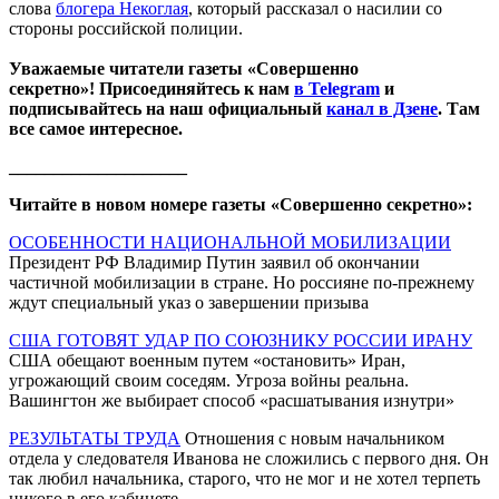
слова
блогера Некоглая
, который рассказал о насилии со
стороны российской полиции.
Уважаемые читатели газеты «Совершенно
секретно»! Присоединяйтесь к нам
в Telegram
и
подписывайтесь на наш официальный
канал в Дзене
. Там
все самое интересное.
____________________
Читайте в новом номере газеты «Совершенно секретно»:
ОСОБЕННОСТИ НАЦИОНАЛЬНОЙ МОБИЛИЗАЦИИ
Президент РФ Владимир Путин заявил об окончании
частичной мобилизации в стране. Но россияне по-прежнему
ждут специальный указ о завершении призыва
США ГОТОВЯТ УДАР ПО СОЮЗНИКУ РОССИИ ИРАНУ
США обещают военным путем «остановить» Иран,
угрожающий своим соседям. Угроза войны реальна.
Вашингтон же выбирает способ «расшатывания изнутри»
РЕЗУЛЬТАТЫ ТРУДА
Отношения с новым начальником
отдела у следователя Иванова не сложились с первого дня. Он
так любил начальника, старого, что не мог и не хотел терпеть
никого в его кабинете...