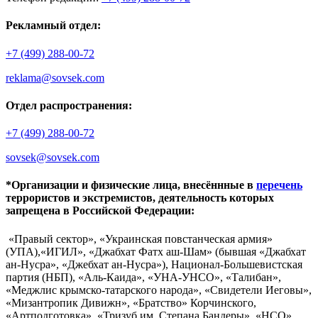
Рекламный отдел:
+7 (499) 288-00-72
reklama@sovsek.com
Отдел распространения:
+7 (499) 288-00-72
sovsek@sovsek.com
*Организации и физические лица, внесённные в
перечень
террористов и экстремистов, деятельность которых
запрещена в Российской Федерации:
«Правый сектор», «Украинская повстанческая армия»
(УПА),«ИГИЛ», «Джабхат Фатх аш-Шам» (бывшая «Джабхат
ан-Нусра», «Джебхат ан-Нусра»), Национал-Большевистская
партия (НБП), «Аль-Каида», «УНА-УНСО», «Талибан»,
«Меджлис крымско-татарского народа», «Свидетели Иеговы»,
«Мизантропик Дивижн», «Братство» Корчинского,
«Артподготовка», «Тризуб им. Степана Бандеры», «НСО»,