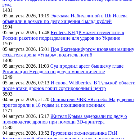
суда
1481
05 августа 2026, 19:19
Экс-зама Набиуллиной в ЦБ Исаева
объявили в розыск по делу хищения 4 млрд рублей
1994
05 августа 2026, 15:48
Reuters: КНДР может разместить в
России ракетное подразделение для ударов по Украине
1507
05 августа 2026, 15:01
Под Екатеринбургом взорвали машину
создателя дрона «Упырь», водитель погиб
1400
05 августа 2026, 11:03
Суд продлил арест бывшему главе
Росавиации Нерадько по делу о мошенничестве
1249
05 августа 2026, 07:13
И снова Wildberries. В Тульской области
после атаки дронов горит сортировочный центр
5503
04 августа 2026, 21:20
Основателя ЧВК «Ястреб» Марущенко
приговорили к 18 годам за похищение военных
1771
04 августа 2026, 15:17
Жителя Крыма задержали по делу о
производстве дронов при помощи 3D‑принтера
1580
04 августа 2026, 13:52
Грузовики экс-начальника ГАИ
Волгоградской области выставили на торги после дела о