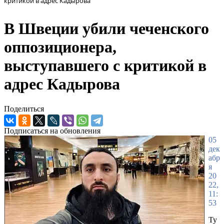
критикой в адрес Кадырова
В Швеции убили чеченского
оппозиционера,
выступавшего с критикой в
адрес Кадырова
Поделиться
Подписаться на обновления
05
дек
абр
я
20
22,
11:
53
Ту