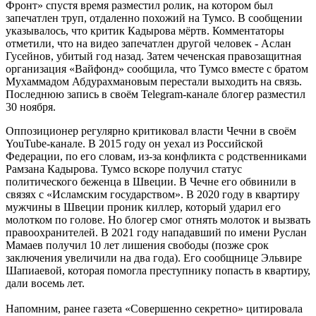
Фронт» спустя время разместил ролик, на котором был
запечатлен труп, отдаленно похожий на Тумсо. В сообщении
указывалось, что критик Кадырова мёртв. Комментаторы
отметили, что на видео запечатлен другой человек - Аслан
Гусейнов, убитый год назад. Затем чеченская правозащитная
организация «Вайфонд» сообщила, что Тумсо вместе с братом
Мухаммадом Абдурахмановым перестали выходить на связь.
Последнюю запись в своём Telegram-канале блогер разместил
30 ноября.
Оппозиционер регулярно критиковал власти Чечни в своём
YouTube-канале. В 2015 году он уехал из Российской
Федерации, по его словам, из-за конфликта с родственниками
Рамзана Кадырова. Тумсо вскоре получил статус
политического беженца в Швеции. В Чечне его обвинили в
связях с «Исламским государством». В 2020 году в квартиру
мужчины в Швеции проник киллер, который ударил его
молотком по голове. Но блогер смог отнять молоток и вызвать
правоохранителей. В 2021 году нападавший по имени Руслан
Мамаев получил 10 лет лишения свободы (позже срок
заключения увеличили на два года). Его сообщнице Эльвире
Шапиаевой, которая помогла преступнику попасть в квартиру,
дали восемь лет.
Напомним, ранее газета «Совершенно секретно» цитировала