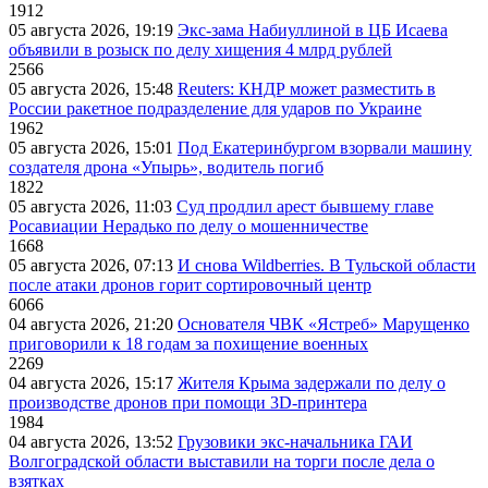
1912
05 августа 2026, 19:19
Экс-зама Набиуллиной в ЦБ Исаева
объявили в розыск по делу хищения 4 млрд рублей
2566
05 августа 2026, 15:48
Reuters: КНДР может разместить в
России ракетное подразделение для ударов по Украине
1962
05 августа 2026, 15:01
Под Екатеринбургом взорвали машину
создателя дрона «Упырь», водитель погиб
1822
05 августа 2026, 11:03
Суд продлил арест бывшему главе
Росавиации Нерадько по делу о мошенничестве
1668
05 августа 2026, 07:13
И снова Wildberries. В Тульской области
после атаки дронов горит сортировочный центр
6066
04 августа 2026, 21:20
Основателя ЧВК «Ястреб» Марущенко
приговорили к 18 годам за похищение военных
2269
04 августа 2026, 15:17
Жителя Крыма задержали по делу о
производстве дронов при помощи 3D‑принтера
1984
04 августа 2026, 13:52
Грузовики экс-начальника ГАИ
Волгоградской области выставили на торги после дела о
взятках