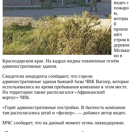
видео с
пожаро
м,
которы
й
произо
шёл
утром в
деревне
Мольки
но в
Краснодарском крае. На кадрах видны охваченные огнём
административные здания.
Свидетели инцидента сообщают, что горели
административные здания бывшей базы ЧВК Вагнер, которые
использовались во время пребывания компании в этом месте.
На территории также располагался «Африканский
корпус» ЧВК.
«Горят административные постройки. В бытность компании
там располагались штаб и «фильтр», — добавил автор видео.
МЧС сообщает, что на данный момент огонь ликвидирован.