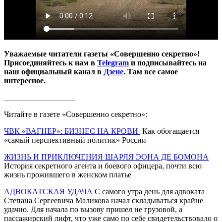
Уважаемые читатели газеты «Совершенно секретно»!
Присоединяйтесь к нам в
Telegram
и подписывайтесь на
наш официальный канал в
Дзене
. Там все самое
интересное.
__________________
Читайте в газете «Совершенно секретно»:
ЧВК «ВАГНЕР»: БИЗНЕС НА КРОВИ
Как обогащается
«самый перспективный политик» России
ЖИЗНЬ И ПРИКЛЮЧЕНИЯ ШАРЛЯ ЭОНА ДЕ БОМОНА
История секретного агента и боевого офицера, почти всю
жизнь прожившего в женском платье
АДВОКАТСКАЯ УДАЧА
С самого утра день для адвоката
Степана Сергеевича Маликова начал складываться крайне
удачно. Для начала по вызову пришел не грузовой, а
пассажирский лифт, что уже само по себе свидетельствовало о