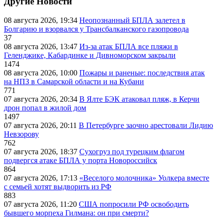
Другие Новости
08 августа 2026, 19:34
Неопознанный БПЛА залетел в
Болгарию и взорвался у Трансбалканского газопровода
37
08 августа 2026, 13:47
Из-за атак БПЛА все пляжи в
Геленджике, Кабардинке и Дивноморском закрыли
1474
08 августа 2026, 10:00
Пожары и раненые: последствия атак
на НПЗ в Самарской области и на Кубани
771
07 августа 2026, 20:34
В Ялте БЭК атаковал пляж, в Керчи
дрон попал в жилой дом
1497
07 августа 2026, 20:11
В Петербурге заочно арестовали Лидию
Невзорову
762
07 августа 2026, 18:37
Сухогруз под турецким флагом
подвергся атаке БПЛА у порта Новороссийск
864
07 августа 2026, 17:13
«Веселого молочника» Уолкера вместе
с семьей хотят выдворить из РФ
883
07 августа 2026, 11:20
США попросили РФ освободить
бывшего морпеха Гилмана: он при смерти?