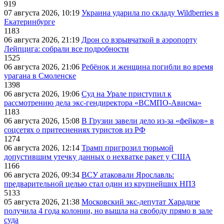
919
07 августа 2026, 10:19
Украина ударила по складу Wildberries в
Екатеринбурге
1183
06 августа 2026, 21:19
Дрон со взрывчаткой в аэропорту
Лейпцига: собрали все подробности
1525
06 августа 2026, 21:06
Ребёнок и женщина погибли во время
урагана в Смоленске
1398
06 августа 2026, 19:06
Суд на Урале приступил к
рассмотрению дела экс-гендиректора «ВСМПО-Ависма»
1183
06 августа 2026, 15:08
В Грузии завели дело из-за «фейков» в
соцсетях о притеснениях туристов из РФ
1274
06 августа 2026, 12:14
Трамп пригрозил тюрьмой
допустившим утечку данных о нехватке ракет у США
1166
06 августа 2026, 09:34
ВСУ атаковали Ярославль:
предварительной целью стал один из крупнейших НПЗ
5133
05 августа 2026, 21:38
Московский экс-депутат Харадизе
получила 4 года колонии, но вышла на свободу прямо в зале
суда