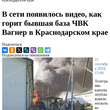
Краснодарском крае
В сети появилось видео, как
горит бывшая база ЧВК
Вагнер в Краснодарском крае
Поделиться
Подписаться на обновления
21
сентябр
я 2024,
15:00
Телегра
мм-
каналы
опубли
ковали
несколь
ко