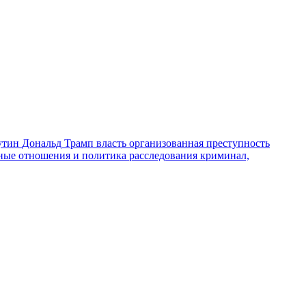
утин
Дональд Трамп
власть
организованная преступность
ные отношения и политика
расследования
криминал,