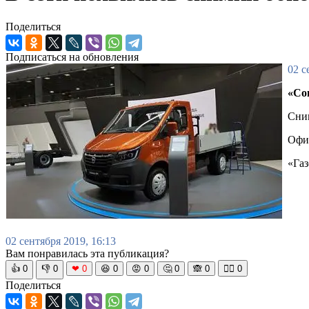
Поделиться
Подписаться на обновления
02 с
«Со
Сним
Офиц
«Газ
02 сентября 2019, 16:13
Вам понравилась эта публикация?
👍
0
👎
0
❤
0
😆
0
😡
0
🤔
0
🙈
0
🧘‍♀️
0
Поделиться