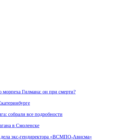
морпеха Гилмана: он при смерти?
 Екатеринбурге
га: собрали все подробности
агана в Смоленске
ю дела экс-гендиректора «ВСМПО-Ависма»