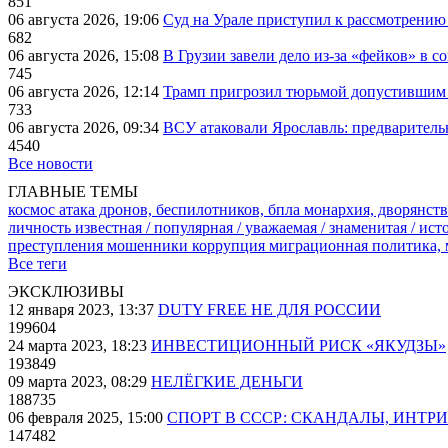
851
06 августа 2026, 19:06
Суд на Урале приступил к рассмотрени
682
06 августа 2026, 15:08
В Грузии завели дело из-за «фейков» в с
745
06 августа 2026, 12:14
Трамп пригрозил тюрьмой допустившим 
733
06 августа 2026, 09:34
ВСУ атаковали Ярославль: предварител
4540
Все новости
ГЛАВНЫЕ ТЕМЫ
космос
атака дронов, беспилотников, бпла
монархия, дворянств
личность известная / популярная / уважаемая / знаменитая / ис
преступления
мошенники
коррупция
миграционная политика,
Все теги
ЭКСКЛЮЗИВЫ
12 января 2023, 13:37
DUTY FREE НЕ ДЛЯ РОССИИ
199604
24 марта 2023, 18:23
ИНВЕСТИЦИОННЫЙ РИСК «ЯКУДЗЫ»
193849
09 марта 2023, 08:29
НЕЛЁГКИЕ ДЕНЬГИ
188735
06 февраля 2025, 15:00
СПОРТ В СССР: СКАНДАЛЫ, ИНТР
147482