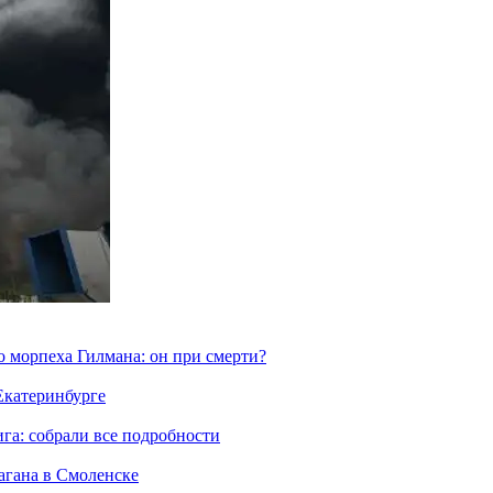
морпеха Гилмана: он при смерти?
 Екатеринбурге
га: собрали все подробности
агана в Смоленске