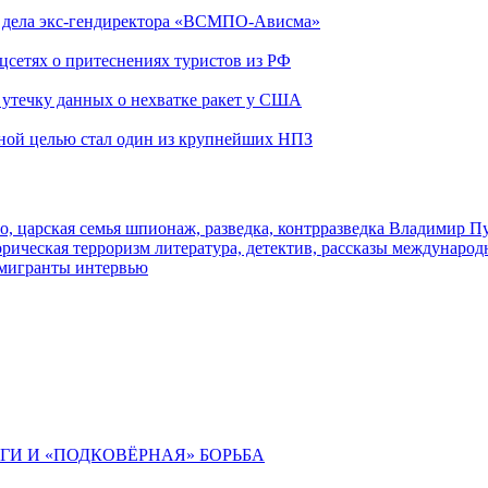
ю дела экс-гендиректора «ВСМПО-Ависма»
оцсетях о притеснениях туристов из РФ
утечку данных о нехватке ракет у США
ьной целью стал один из крупнейших НПЗ
о, царская семья
шпионаж, разведка, контрразведка
Владимир П
торическая
терроризм
литература, детектив, рассказы
международ
 мигранты
интервью
ИГИ И «ПОДКОВЁРНАЯ» БОРЬБА