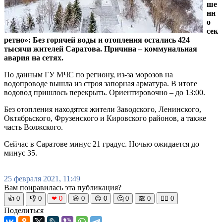
ше
нн
о
сек
ретно»: Без горячей воды и отопления остались 424
тысячи жителей Саратова. Причина – коммунальная
авария на сетях.
По данным ГУ МЧС по региону, из-за морозов на
водопроводе вышла из строя запорная арматура. В итоге
водовод пришлось перекрыть. Ориентировочно – до 13:00.
Без отопления находятся жители Заводского, Ленинского,
Октябрьского, Фрузенского и Кировского районов, а также
часть Волжского.
Сейчас в Саратове минус 21 градус. Ночью ожидается до
минус 35.
25 февраля 2021, 11:49
Вам понравилась эта публикация?
👍
0
👎
0
❤
0
😆
0
😡
0
🤔
0
🙈
0
🧘‍♀️
0
Поделиться