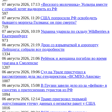
07 августа 2026, 17:13
«Веселого молочника» Уолкера вместе
с семьей хотят выдворить из РФ
597
07 августа 2026, 11:20
США попросили РФ освободить
бывшего морпеха Гилмана: он при смерти?
719
07 августа 2026, 10:19
Украина ударила по складу Wildberries в
Екатеринбурге
973
06 августа 2026, 21:19
Дрон со взрывчаткой в аэропорту
Лейпцига: собрали все подробности
1334
06 августа 2026, 21:06
Ребёнок и женщина погибли во время
урагана в Смоленске
1207
06 августа 2026, 19:06
Суд на Урале приступил к
рассмотрению дела экс-гендиректора «ВСМПО-Ависма»
1007
06 августа 2026, 15:08
В Грузии завели дело из-за «фейков» в
соцсетях о притеснениях туристов из РФ
1094
06 августа 2026, 12:14
Трамп пригрозил тюрьмой
допустившим утечку данных о нехватке ракет у США
1016