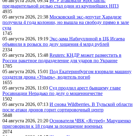
06 августа 2026, 09:34
ВСУ атаковали Ярославль:
предварительной целью стал один из крупнейших НПЗ
4935
05 августа 2026, 21:38
Московский экс-депутат Харадизе
получила 4 года колонии, но вышла на свободу прямо в зале
суда
1745
05 августа 2026, 19:19
Экс-зама Набиуллиной в ЦБ Исаева
объявили в розыск по делу хищения 4 млрд рублей
2334
05 августа 2026, 15:48
Reuters: КНДР может разместить в
России ракетное подразделение для ударов по Украине
1785
05 августа 2026, 15:01
Под Екатеринбургом взорвали машину
создателя дрона «Упырь», водитель погиб
1655
05 августа 2026, 11:03
Суд продлил арест бывшему главе
Росавиации Нерадько по делу о мошенничестве
1502
05 августа 2026, 07:13
И снова Wildberries. В Тульской области
после атаки дронов горит сортировочный центр
5848
04 августа 2026, 21:20
Основателя ЧВК «Ястреб» Марущенко
приговорили к 18 годам за похищение военных
2074