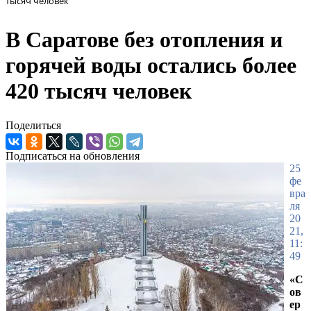
тысяч человек
В Саратове без отопления и
горячей воды остались более
420 тысяч человек
Поделиться
Подписаться на обновления
25
фе
вра
ля
20
21,
11:
49
«С
ов
ер