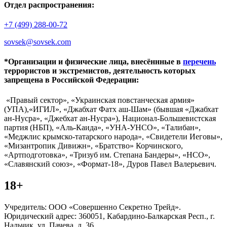
Отдел распространения:
+7 (499) 288-00-72
sovsek@sovsek.com
*Организации и физические лица, внесённные в
перечень
террористов и экстремистов, деятельность которых
запрещена в Российской Федерации:
«Правый сектор», «Украинская повстанческая армия»
(УПА),«ИГИЛ», «Джабхат Фатх аш-Шам» (бывшая «Джабхат
ан-Нусра», «Джебхат ан-Нусра»), Национал-Большевистская
партия (НБП), «Аль-Каида», «УНА-УНСО», «Талибан»,
«Меджлис крымско-татарского народа», «Свидетели Иеговы»,
«Мизантропик Дивижн», «Братство» Корчинского,
«Артподготовка», «Тризуб им. Степана Бандеры», «НСО»,
«Славянский союз», «Формат-18», Дуров Павел Валерьевич.
18+
Учредитель: ООО «Совершенно Секретно Трейд».
Юридический адрес: 360051, Кабардино-Балкарская Респ., г.
Нальчик, ул. Пачева, д. 36