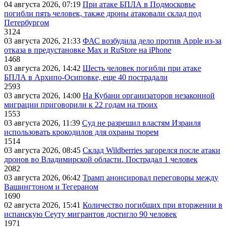
04 августа 2026, 07:19
При атаке БПЛА в Подмосковье
погибли пять человек, также дроны атаковали склад под
Петербургом
3124
03 августа 2026, 21:33
ФАС возбудила дело против Apple из-за
отказа в предустановке Max и RuStore на iPhone
1468
03 августа 2026, 14:42
Шесть человек погибли при атаке
БПЛА в Архипо-Осиповке, еще 40 пострадали
2593
03 августа 2026, 14:00
На Кубани организаторов незаконной
миграции приговорили к 22 годам на троих
1553
03 августа 2026, 11:39
Суд не разрешил властям Израиля
использовать крокодилов для охраны тюрем
1514
03 августа 2026, 08:45
Склад Wildberries загорелся после атаки
дронов во Владимирской области. Пострадал 1 человек
2082
03 августа 2026, 06:42
Трамп анонсировал переговоры между
Вашингтоном и Тегераном
1690
02 августа 2026, 15:41
Количество погибших при вторжении в
испанскую Сеуту мигрантов достигло 90 человек
1971