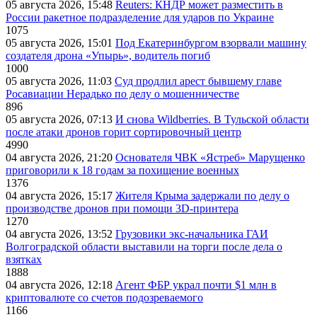
05 августа 2026, 15:48
Reuters: КНДР может разместить в
России ракетное подразделение для ударов по Украине
1075
05 августа 2026, 15:01
Под Екатеринбургом взорвали машину
создателя дрона «Упырь», водитель погиб
1000
05 августа 2026, 11:03
Суд продлил арест бывшему главе
Росавиации Нерадько по делу о мошенничестве
896
05 августа 2026, 07:13
И снова Wildberries. В Тульской области
после атаки дронов горит сортировочный центр
4990
04 августа 2026, 21:20
Основателя ЧВК «Ястреб» Марущенко
приговорили к 18 годам за похищение военных
1376
04 августа 2026, 15:17
Жителя Крыма задержали по делу о
производстве дронов при помощи 3D‑принтера
1270
04 августа 2026, 13:52
Грузовики экс-начальника ГАИ
Волгоградской области выставили на торги после дела о
взятках
1888
04 августа 2026, 12:18
Агент ФБР украл почти $1 млн в
криптовалюте со счетов подозреваемого
1166