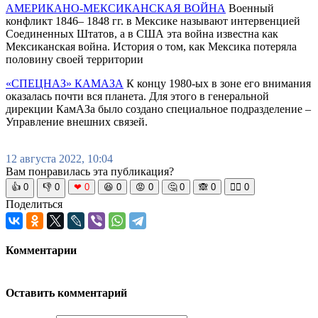
АМЕРИКАНО-МЕКСИКАНСКАЯ ВОЙНА
Военный
конфликт 1846– 1848 гг. в Мексике называют интервенцией
Соединенных Штатов, а в США эта война известна как
Мексиканская война. История о том, как Мексика потеряла
половину своей территории
«СПЕЦНАЗ» КАМАЗА
К концу 1980-ых в зоне его внимания
оказалась почти вся планета. Для этого в генеральной
дирекции КамАЗа было создано специальное подразделение –
Управление внешних связей.
12 августа 2022, 10:04
Вам понравилась эта публикация?
👍
0
👎
0
❤
0
😆
0
😡
0
🤔
0
🙈
0
🧘‍♀️
0
Поделиться
Комментарии
Оставить комментарий