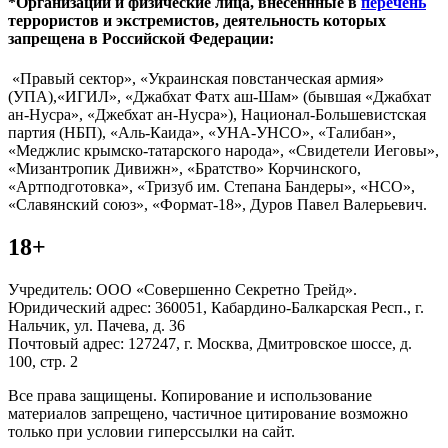
*Организации и физические лица, внесённные в
перечень
террористов и экстремистов, деятельность которых
запрещена в Российской Федерации:
«Правый сектор», «Украинская повстанческая армия»
(УПА),«ИГИЛ», «Джабхат Фатх аш-Шам» (бывшая «Джабхат
ан-Нусра», «Джебхат ан-Нусра»), Национал-Большевистская
партия (НБП), «Аль-Каида», «УНА-УНСО», «Талибан»,
«Меджлис крымско-татарского народа», «Свидетели Иеговы»,
«Мизантропик Дивижн», «Братство» Корчинского,
«Артподготовка», «Тризуб им. Степана Бандеры», «НСО»,
«Славянский союз», «Формат-18», Дуров Павел Валерьевич.
18+
Учредитель: ООО «Совершенно Секретно Трейд».
Юридический адрес: 360051, Кабардино-Балкарская Респ., г.
Нальчик, ул. Пачева, д. 36
Почтовый адрес: 127247, г. Москва, Дмитровское шоссе, д.
100, стр. 2
Все права защищены. Копирование и использование
материалов запрещено, частичное цитирование возможно
только при условии гиперссылки на сайт.