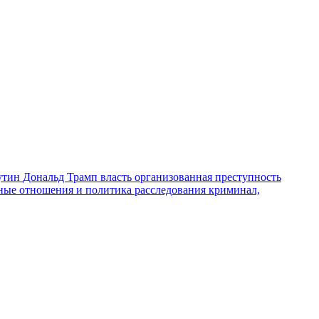
утин
Дональд Трамп
власть
организованная преступность
ные отношения и политика
расследования
криминал,