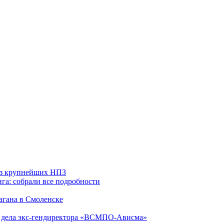
 из крупнейших НПЗ
га: собрали все подробности
агана в Смоленске
ю дела экс-гендиректора «ВСМПО-Ависма»