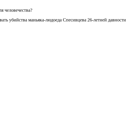
ля человечества?
ать убийства маньяка-людоеда Спесивцева 26-летней давности