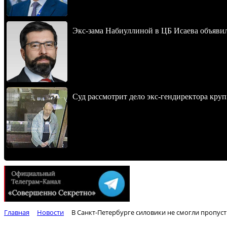
Экс-зама Набиуллиной в ЦБ Исаева объявил
Суд рассмотрит дело экс-гендиректора кру
Главная
Новости
В Санкт-Петербурге силовики не смогли пропус