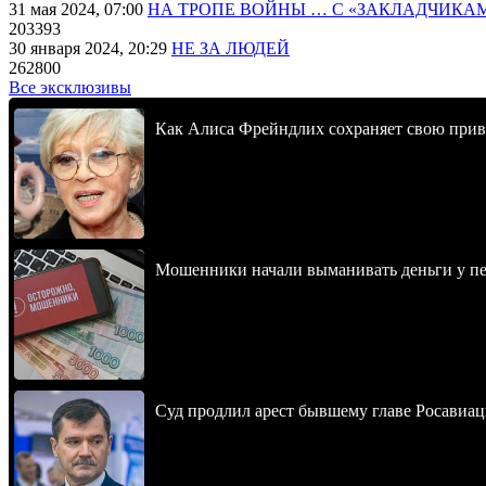
31 мая 2024, 07:00
НА ТРОПЕ ВОЙНЫ … С «ЗАКЛАДЧИКА
203393
30 января 2024, 20:29
НЕ ЗА ЛЮДЕЙ
262800
Все эксклюзивы
Как Алиса Фрейндлих сохраняет свою привл
Мошенники начали выманивать деньги у пе
Суд продлил арест бывшему главе Росавиац