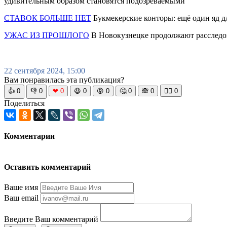
удивительным образом становятся подозреваемыми
СТАВОК БОЛЬШЕ НЕТ
Букмекерские конторы: ещё один яд д
УЖАС ИЗ ПРОШЛОГО
В Новокузнецке продолжают расследов
22 сентября 2024, 15:00
Вам понравилась эта публикация?
👍
0
👎
0
❤
0
😆
0
😡
0
🤔
0
🙈
0
🧘‍♀️
0
Поделиться
Комментарии
Оставить комментарий
Ваше имя
Ваш email
Введите Ваш комментарий