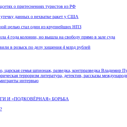
оцсетях о притеснениях туристов из РФ
утечку данных о нехватке ракет у США
ьной целью стал один из крупнейших НПЗ
ла 4 года колонии, но вышла на свободу прямо в зале суда
вили в розыск по делу хищения 4 млрд рублей
о, царская семья
шпионаж, разведка, контрразведка
Владимир П
торическая
терроризм
литература, детектив, рассказы
международ
 мигранты
интервью
ИГИ И «ПОДКОВЁРНАЯ» БОРЬБА
?