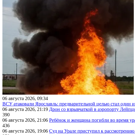
06 августа 2026, 09:34
ВСУ атаковали Ярославль: предварительной целью стал один
06 августа 2026, 21:19
Дрон со взрывчаткой в аэропорту Лейпци
390
06 августа 2026, 21:06
Ребёнок и женщина погибли во время ур
436
06 августа 2026, 19:06
Суд на Урале приступил к рассмотрени