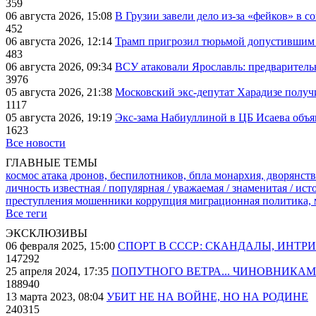
359
06 августа 2026, 15:08
В Грузии завели дело из-за «фейков» в с
452
06 августа 2026, 12:14
Трамп пригрозил тюрьмой допустившим 
483
06 августа 2026, 09:34
ВСУ атаковали Ярославль: предварител
3976
05 августа 2026, 21:38
Московский экс-депутат Харадизе получи
1117
05 августа 2026, 19:19
Экс-зама Набиуллиной в ЦБ Исаева объя
1623
Все новости
ГЛАВНЫЕ ТЕМЫ
космос
атака дронов, беспилотников, бпла
монархия, дворянств
личность известная / популярная / уважаемая / знаменитая / ис
преступления
мошенники
коррупция
миграционная политика,
Все теги
ЭКСКЛЮЗИВЫ
06 февраля 2025, 15:00
СПОРТ В СССР: СКАНДАЛЫ, ИНТР
147292
25 апреля 2024, 17:35
ПОПУТНОГО ВЕТРА... ЧИНОВНИКАМ
188940
13 марта 2023, 08:04
УБИТ НЕ НА ВОЙНЕ, НО НА РОДИНЕ
240315