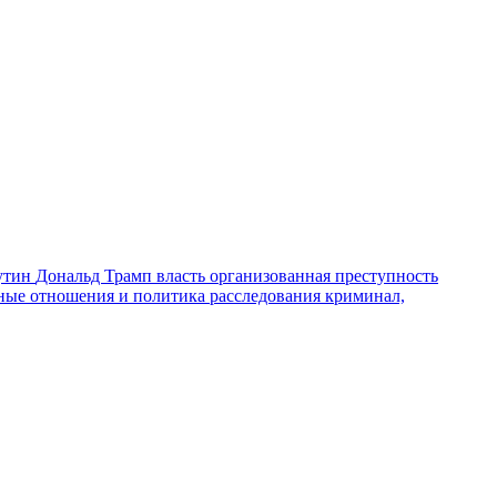
утин
Дональд Трамп
власть
организованная преступность
ные отношения и политика
расследования
криминал,