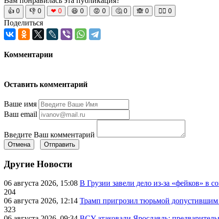
Вам понравилась эта публикация?
👍
0
👎
0
❤
0
😆
0
😡
0
🤔
0
🙈
0
🧘‍♀️
0
Поделиться
Комментарии
Оставить комментарий
Ваше имя
Ваш email
Введите Ваш комментарий
Отмена
Отправить
Другие Новости
06 августа 2026, 15:08
В Грузии завели дело из-за «фейков» в с
204
06 августа 2026, 12:14
Трамп пригрозил тюрьмой допустившим 
323
06 августа 2026, 09:34
ВСУ атаковали Ярославль: предварител