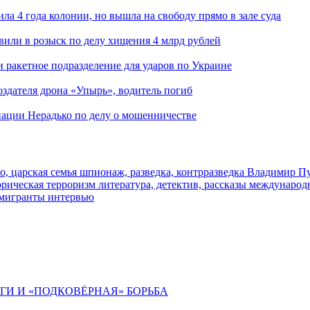
ла 4 года колонии, но вышла на свободу прямо в зале суда
вили в розыск по делу хищения 4 млрд рублей
и ракетное подразделение для ударов по Украине
здателя дрона «Упырь», водитель погиб
иации Нерадько по делу о мошенничестве
о, царская семья
шпионаж, разведка, контрразведка
Владимир П
торическая
терроризм
литература, детектив, рассказы
международ
 мигранты
интервью
ИГИ И «ПОДКОВЁРНАЯ» БОРЬБА