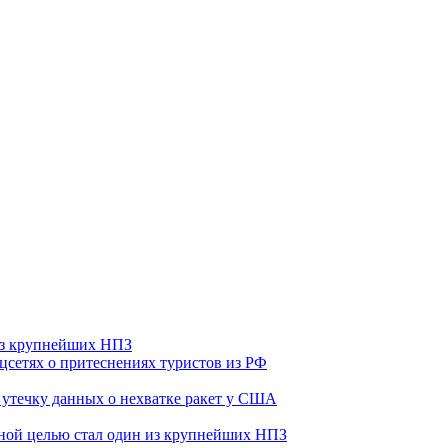
 из крупнейших НПЗ
оцсетях о притеснениях туристов из РФ
утечку данных о нехватке ракет у США
ьной целью стал один из крупнейших НПЗ