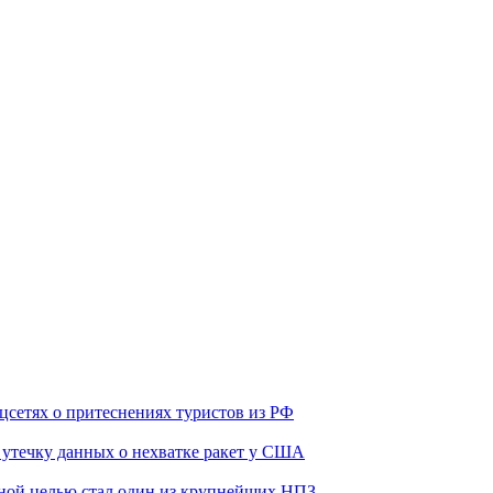
оцсетях о притеснениях туристов из РФ
утечку данных о нехватке ракет у США
ьной целью стал один из крупнейших НПЗ