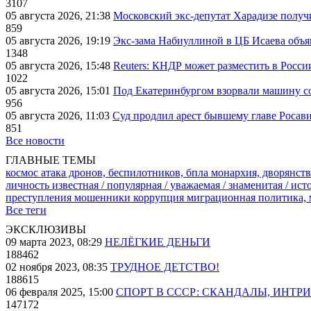
3107
05 августа 2026, 21:38
Московский экс-депутат Харадизе получи
859
05 августа 2026, 19:19
Экс-зама Набиуллиной в ЦБ Исаева объя
1348
05 августа 2026, 15:48
Reuters: КНДР может разместить в Росси
1022
05 августа 2026, 15:01
Под Екатеринбургом взорвали машину со
956
05 августа 2026, 11:03
Суд продлил арест бывшему главе Росав
851
Все новости
ГЛАВНЫЕ ТЕМЫ
космос
атака дронов, беспилотников, бпла
монархия, дворянств
личность известная / популярная / уважаемая / знаменитая / ис
преступления
мошенники
коррупция
миграционная политика,
Все теги
ЭКСКЛЮЗИВЫ
09 марта 2023, 08:29
НЕЛЁГКИЕ ДЕНЬГИ
188462
02 ноября 2023, 08:35
ТРУДНОЕ ДЕТСТВО!
188615
06 февраля 2025, 15:00
СПОРТ В СССР: СКАНДАЛЫ, ИНТР
147172