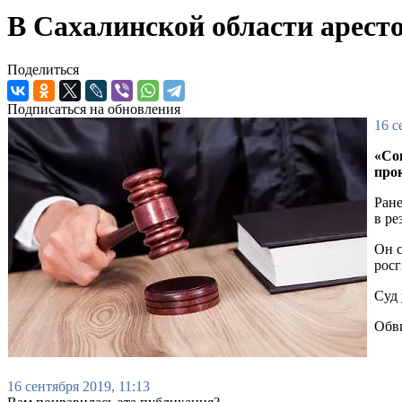
В Сахалинской области аресто
Поделиться
Подписаться на обновления
16 с
«Со
про
Ране
в ре
Он с
росг
Суд 
Обви
16 сентября 2019, 11:13