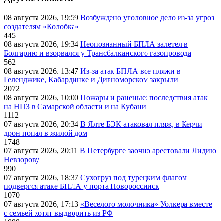
08 августа 2026, 19:59
Возбуждено уголовное дело из-за угроз
создателям «Колобка»
445
08 августа 2026, 19:34
Неопознанный БПЛА залетел в
Болгарию и взорвался у Трансбалканского газопровода
562
08 августа 2026, 13:47
Из-за атак БПЛА все пляжи в
Геленджике, Кабардинке и Дивноморском закрыли
2072
08 августа 2026, 10:00
Пожары и раненые: последствия атак
на НПЗ в Самарской области и на Кубани
1112
07 августа 2026, 20:34
В Ялте БЭК атаковал пляж, в Керчи
дрон попал в жилой дом
1748
07 августа 2026, 20:11
В Петербурге заочно арестовали Лидию
Невзорову
990
07 августа 2026, 18:37
Сухогруз под турецким флагом
подвергся атаке БПЛА у порта Новороссийск
1070
07 августа 2026, 17:13
«Веселого молочника» Уолкера вместе
с семьей хотят выдворить из РФ