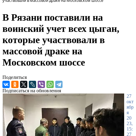
участвовали в массовой драке на Московском шоссе
В Рязани поставили на
воинский учет всех цыган,
которые участвовали в
массовой драке на
Московском шоссе
Поделиться
Подписаться на обновления
27
окт
ябр
я
20
23,
15:
27