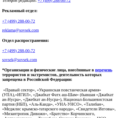
Телефон редакции:
+7 (499) 288-00-72
Рекламный отдел:
+7 (499) 288-00-72
reklama@sovsek.com
Отдел распространения:
+7 (499) 288-00-72
sovsek@sovsek.com
*Организации и физические лица, внесённные в
перечень
террористов и экстремистов, деятельность которых
запрещена в Российской Федерации:
«Правый сектор», «Украинская повстанческая армия»
(УПА),«ИГИЛ», «Джабхат Фатх аш-Шам» (бывшая «Джабхат
ан-Нусра», «Джебхат ан-Нусра»), Национал-Большевистская
партия (НБП), «Аль-Каида», «УНА-УНСО», «Талибан»,
«Меджлис крымско-татарского народа», «Свидетели Иеговы»,
«Мизантропик Дивижн», «Братство» Корчинского,