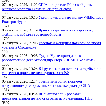
1098
07 августа 2026, 11:20
США попросили РФ освободить
бывшего морпеха Гилмана: он при смерти?
1099
07 августа 2026, 10:19
Украина ударила по складу Wildberries в
Екатеринбурге
1371
06 августа 2026, 21:19
Дрон со взрывчаткой в аэропорту
Лейпцига: собрали все подробности
1700
06 августа 2026, 21:06
Ребёнок и женщина погибли во время
урагана в Смоленске
1564
06 августа 2026, 19:06
Суд на Урале приступил к
рассмотрению дела экс-гендиректора «ВСМПО-Ависма»
1350
06 августа 2026, 15:08
В Грузии завели дело из-за «фейков» в
соцсетях о притеснениях туристов из РФ
1428
06 августа 2026, 12:14
Трамп пригрозил тюрьмой
допустившим утечку данных о нехватке ракет у США
1314
06 августа 2026, 09:34
ВСУ атаковали Ярославль:
предварительной целью стал один из крупнейших НПЗ
5307