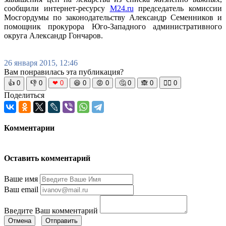
сообщили интернет-ресурсу
M24.ru
председатель комиссии
Мосгордумы по законодательству Александр Семенников и
помощник прокурора Юго-Западного административного
округа Александр Гончаров.
26 января 2015, 12:46
Вам понравилась эта публикация?
👍
0
👎
0
❤
0
😆
0
😡
0
🤔
0
🙈
0
🧘‍♀️
0
Поделиться
Комментарии
Оставить комментарий
Ваше имя
Ваш email
Введите Ваш комментарий
Отмена
Отправить