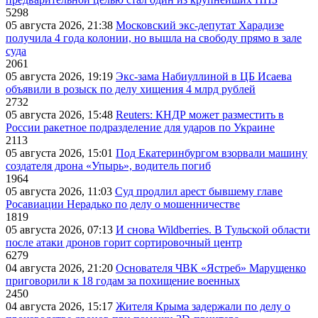
5298
05 августа 2026, 21:38
Московский экс-депутат Харадизе
получила 4 года колонии, но вышла на свободу прямо в зале
суда
2061
05 августа 2026, 19:19
Экс-зама Набиуллиной в ЦБ Исаева
объявили в розыск по делу хищения 4 млрд рублей
2732
05 августа 2026, 15:48
Reuters: КНДР может разместить в
России ракетное подразделение для ударов по Украине
2113
05 августа 2026, 15:01
Под Екатеринбургом взорвали машину
создателя дрона «Упырь», водитель погиб
1964
05 августа 2026, 11:03
Суд продлил арест бывшему главе
Росавиации Нерадько по делу о мошенничестве
1819
05 августа 2026, 07:13
И снова Wildberries. В Тульской области
после атаки дронов горит сортировочный центр
6279
04 августа 2026, 21:20
Основателя ЧВК «Ястреб» Марущенко
приговорили к 18 годам за похищение военных
2450
04 августа 2026, 15:17
Жителя Крыма задержали по делу о