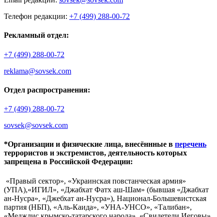
Телефон редакции:
+7 (499) 288-00-72
Рекламный отдел:
+7 (499) 288-00-72
reklama@sovsek.com
Отдел распространения:
+7 (499) 288-00-72
sovsek@sovsek.com
*Организации и физические лица, внесённные в
перечень
террористов и экстремистов, деятельность которых
запрещена в Российской Федерации:
«Правый сектор», «Украинская повстанческая армия»
(УПА),«ИГИЛ», «Джабхат Фатх аш-Шам» (бывшая «Джабхат
ан-Нусра», «Джебхат ан-Нусра»), Национал-Большевистская
партия (НБП), «Аль-Каида», «УНА-УНСО», «Талибан»,
«Меджлис крымско-татарского народа», «Свидетели Иеговы»,