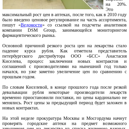
на 20%.
Это
максимальный рост цен в аптеках, после того, как в 2010 году
было введено ценовое регулирование на часть ассортимента,
пишут «
Ведомости
» со ссылкой на подсчеты аналитиков
компании DSM Group, занимающейся мониторингом
фармацевтического рынка.
Основной причиной резкого роста цен на лекарства стало
падение курса рубля. Как отметила представитель
петербургского дистрибутора ООО «БСС» Анастасия
Киселева, процесс заключения новых контрактов и
соглашений с производителями на нынешний год только
начался, но уже заметно увеличение цен по сравнению с
прошлым годом.
По словам Киселевой, в конце прошлого года после резкой
девальвации рубля некоторые производители лекарств
временно приостановили поставки, но цены кардинально не
менялись. Рост цены за предыдущий период будет заложен в
новых контрактах.
На этой неделе прокуратура Москвы и Мосгордума начнут
проверять городские аптеки на предмет возможного
завышения цен на лекарства из списка жизненно важных,