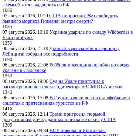
с семьей хотят выдворить из РФ
1086
07 августа 2026, 11:20
США попросили РФ освободить
бывшего морпеха Гилмана: он при смерти?
1085
07 августа 2026, 10:19
Украина ударила по складу Wildberries в
Екатеринбурге
1359
06 августа 2026, 21:19
Дрон со взрывчаткой в аэропорту
Лейпцига: собрали все подробности
1690
06 августа 2026, 21:06
Ребёнок и женщина погибли во время
урагана в Смоленске
1553
06 августа 2026, 19:06
Суд на Урале приступил к
рассмотрению дела экс-гендиректора «ВСМПО-Ависма»
1340
06 августа 2026, 15:08
В Грузии завели дело из-за «фейков» в
соцсетях о притеснениях туристов из РФ
1416
06 августа 2026, 12:14
Трамп пригрозил тюрьмой
допустившим утечку данных о нехватке ракет у США
1305
06 августа 2026, 09:34
ВСУ атаковали Ярославль:
предварительной целью стал один из крупнейших НПЗ