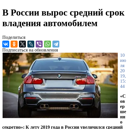
В России вырос средний срок
владения автомобилем
Поделиться
Подписаться на обновления
10
ию
ля
20
19,
15:
44
«С
ов
ер
ше
нн
о
секретно»: К лету 2019 года в России увеличился средний