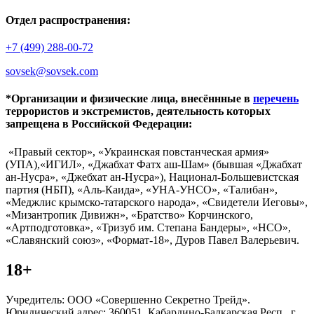
Отдел распространения:
+7 (499) 288-00-72
sovsek@sovsek.com
*Организации и физические лица, внесённные в
перечень
террористов и экстремистов, деятельность которых
запрещена в Российской Федерации:
«Правый сектор», «Украинская повстанческая армия»
(УПА),«ИГИЛ», «Джабхат Фатх аш-Шам» (бывшая «Джабхат
ан-Нусра», «Джебхат ан-Нусра»), Национал-Большевистская
партия (НБП), «Аль-Каида», «УНА-УНСО», «Талибан»,
«Меджлис крымско-татарского народа», «Свидетели Иеговы»,
«Мизантропик Дивижн», «Братство» Корчинского,
«Артподготовка», «Тризуб им. Степана Бандеры», «НСО»,
«Славянский союз», «Формат-18», Дуров Павел Валерьевич.
18+
Учредитель: ООО «Совершенно Секретно Трейд».
Юридический адрес: 360051, Кабардино-Балкарская Респ., г.