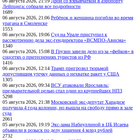
06 августа 2026, 21:19
Дрон со взрывчаткой в аэропорту
Лейпцига: собрали все подробности
1689
06 августа 2026, 21:06
Ребёнок и женщина погибли во время
урагана в Смоленске
1553
06 августа 2026, 19:06
Суд на Урале приступил к
рассмотрению дела экс-гендиректора «ВСМПО-Ависма»
1340
06 августа 2026, 15:08
В Грузии завели дело из-за «фейков» в
соцсетях о притеснениях туристов из РФ
1416
06 августа 2026, 12:14
Трамп пригрозил тюрьмой
допустившим утечку данных о нехватке ракет у США
1305
06 августа 2026, 09:34
ВСУ атаковали Ярославль:
предварительной целью стал один из крупнейших НПЗ
5298
05 августа 2026, 21:38
Московский экс-депутат Харадизе
получила 4 года колонии, но вышла на свободу прямо в зале
суда
2061
05 августа 2026, 19:19
Экс-зама Набиуллиной в ЦБ Исаева
объявили в розыск по делу хищения 4 млрд рублей
2732