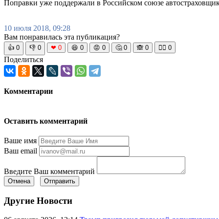
Поправки уже поддержали в Российском союзе автостраховщик
10 июля 2018, 09:28
Вам понравилась эта публикация?
👍
0
👎
0
❤
0
😆
0
😡
0
🤔
0
🙈
0
🧘‍♀️
0
Поделиться
Комментарии
Оставить комментарий
Ваше имя
Ваш email
Введите Ваш комментарий
Отмена
Отправить
Другие Новости