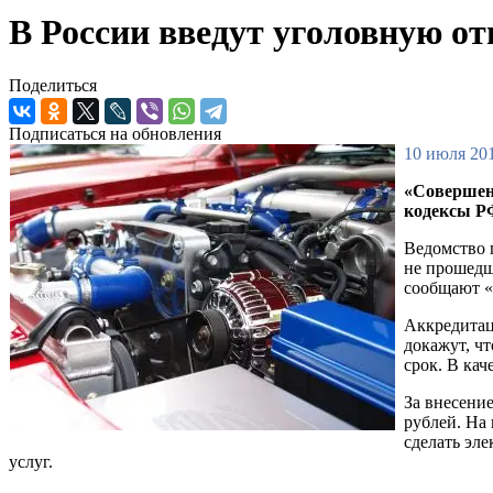
В России введут уголовную от
Поделиться
Подписаться на обновления
10 июля 201
«Совершен
кодексы РФ
Ведомство п
не прошедш
сообщают «
Аккредитац
докажут, ч
срок. В кач
За внесени
рублей. На
сделать эл
услуг.