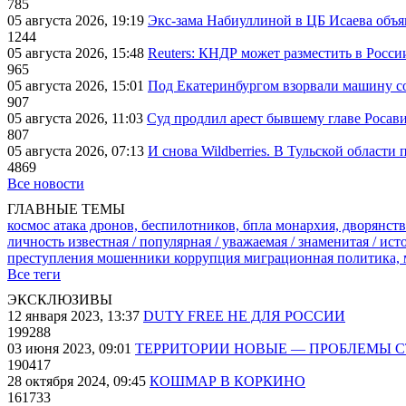
785
05 августа 2026, 19:19
Экс-зама Набиуллиной в ЦБ Исаева объя
1244
05 августа 2026, 15:48
Reuters: КНДР может разместить в Росси
965
05 августа 2026, 15:01
Под Екатеринбургом взорвали машину со
907
05 августа 2026, 11:03
Суд продлил арест бывшему главе Росав
807
05 августа 2026, 07:13
И снова Wildberries. В Тульской области
4869
Все новости
ГЛАВНЫЕ ТЕМЫ
космос
атака дронов, беспилотников, бпла
монархия, дворянств
личность известная / популярная / уважаемая / знаменитая / ис
преступления
мошенники
коррупция
миграционная политика,
Все теги
ЭКСКЛЮЗИВЫ
12 января 2023, 13:37
DUTY FREE НЕ ДЛЯ РОССИИ
199288
03 июня 2023, 09:01
ТЕРРИТОРИИ НОВЫЕ — ПРОБЛЕМЫ 
190417
28 октября 2024, 09:45
КОШМАР В КОРКИНО
161733