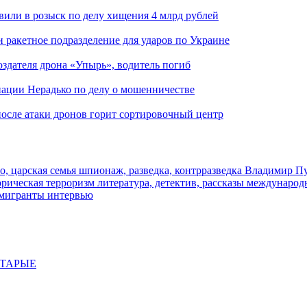
вили в розыск по делу хищения 4 млрд рублей
и ракетное подразделение для ударов по Украине
здателя дрона «Упырь», водитель погиб
иации Нерадько по делу о мошенничестве
 после атаки дронов горит сортировочный центр
о, царская семья
шпионаж, разведка, контрразведка
Владимир П
торическая
терроризм
литература, детектив, рассказы
международ
 мигранты
интервью
СТАРЫЕ