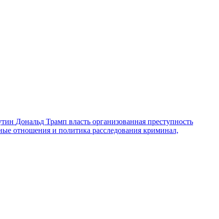
утин
Дональд Трамп
власть
организованная преступность
ные отношения и политика
расследования
криминал,