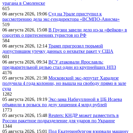
урагана в Смоленске
615
06 августа 2026, 19:06
Суд на Урале приступил к
рассмотрению дела экс-гендиректора «ВСМПО-Ависма»
519
06 августа 2026, 15:08
В Грузии завели дело из-за «фейков» в
соцсетях о притеснениях туристов из РФ
584
06 августа 2026, 12:14
Трамп пригрозил тюрьмой
допустившим утечку данных о нехватке ракет у США
601
06 августа 2026, 09:34
ВСУ атаковали Ярославль:
предварительной целью стал один из крупнейших НПЗ
4176
05 августа 2026, 21:38
Московский экс-депутат Харадизе
получила 4 года колонии, но вышла на свободу прямо в зале
суда
1282
05 августа 2026, 19:19
Экс-зама Набиуллиной в ЦБ Исаева
объявили в розыск по делу хищения 4 млрд рублей
1773
05 августа 2026, 15:48
Reuters: КНДР может разместить в
России ракетное подразделение для ударов по Украине
1344
05 августа 2026, 15:01
Под Екатеринбургом взорвали машину