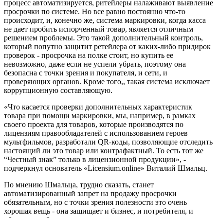
процесс автоматизируется, ритейлеры налаживают выявление
просрочки по системе. Но все равно постоянно что-то
происходит, и, конечно же, система маркировки, когда касса
не дает пробить испорченный товар, является отличным
решением проблемы. Это такой дополнительный контроль,
который попутно защитит ретейлера от каких-либо придирок
проверок - просрочка на полке стоит, но купить ее
невозможно, даже если не успели убрать, поэтому она
безопасна с точки зрения и покупателя, и сети, и
проверяющих органов. Кроме того,, такая система исключает
коррупционную составляющую.
«Что касается проверки дополнительных характеристик
товара при помощи маркировки, мы, например, в рамках
своего проекта для товаров, которые производятся по
лицензиям правообладателей с использованием героев
мультфильмов, разработали QR-коды, позволяющие отследить
настоящий ли это товар или контрафактный. То есть тот же
“Честный знак” только в лицензионной продукции», -
подчеркнул основатель «Licensium.online» Виталий Шмальц.
По мнению Шмальца, трудно сказать, станет
автоматизированный запрет на продажу просрочки
обязательным, но с точки зрения полезности это очень
хорошая вещь - она защищает и бизнес, и потребителя, и