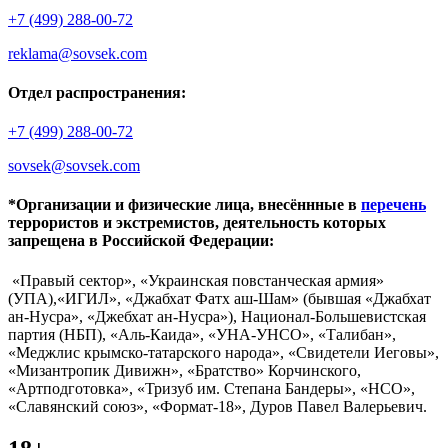
+7 (499) 288-00-72
reklama@sovsek.com
Отдел распространения:
+7 (499) 288-00-72
sovsek@sovsek.com
*Организации и физические лица, внесённные в
перечень
террористов и экстремистов, деятельность которых
запрещена в Российской Федерации:
«Правый сектор», «Украинская повстанческая армия»
(УПА),«ИГИЛ», «Джабхат Фатх аш-Шам» (бывшая «Джабхат
ан-Нусра», «Джебхат ан-Нусра»), Национал-Большевистская
партия (НБП), «Аль-Каида», «УНА-УНСО», «Талибан»,
«Меджлис крымско-татарского народа», «Свидетели Иеговы»,
«Мизантропик Дивижн», «Братство» Корчинского,
«Артподготовка», «Тризуб им. Степана Бандеры», «НСО»,
«Славянский союз», «Формат-18», Дуров Павел Валерьевич.