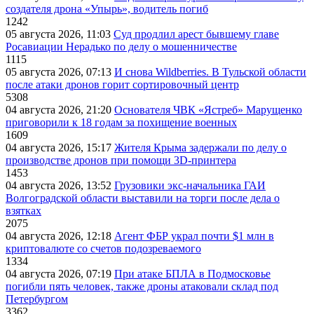
создателя дрона «Упырь», водитель погиб
1242
05 августа 2026, 11:03
Суд продлил арест бывшему главе
Росавиации Нерадько по делу о мошенничестве
1115
05 августа 2026, 07:13
И снова Wildberries. В Тульской области
после атаки дронов горит сортировочный центр
5308
04 августа 2026, 21:20
Основателя ЧВК «Ястреб» Марущенко
приговорили к 18 годам за похищение военных
1609
04 августа 2026, 15:17
Жителя Крыма задержали по делу о
производстве дронов при помощи 3D‑принтера
1453
04 августа 2026, 13:52
Грузовики экс-начальника ГАИ
Волгоградской области выставили на торги после дела о
взятках
2075
04 августа 2026, 12:18
Агент ФБР украл почти $1 млн в
криптовалюте со счетов подозреваемого
1334
04 августа 2026, 07:19
При атаке БПЛА в Подмосковье
погибли пять человек, также дроны атаковали склад под
Петербургом
3362