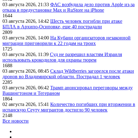
03 августа 2026, 21:33
ФАС возбудила дело против Apple из-за
отказа в предустановке Max и RuStore на iPhone
1644
03 августа 2026, 14:42
Шесть человек погибли при атаке
БПЛА в Архипо-Осиповке, еще 40 пострадали
2809
03 августа 2026, 14:00
На Кубани организаторов незаконной
миграции приговорили к 22 годам на троих
1725
03 августа 2026, 11:39
Суд не разрешил властям Израиля
использовать крокодилов для охраны тюрем
1688
03 августа 2026, 08:45
Склад Wildberries загорелся после атаки
дронов во Владимирской области. Пострадал 1 человек
2285
03 августа 2026, 06:42
Трамп анонсировал переговоры между
Вашингтоном и Тегераном
1864
02 августа 2026, 15:41
Количество погибших при вторжении в
испанскую Сеуту мигрантов достигло 90 человек
2148
Все новости