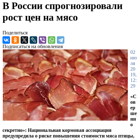
В России спрогнозировали
рост цен на мясо
Поделиться
Подписаться на обновления
02
ию
ля
20
19,
12:
29
«С
ов
ер
ше
нн
о
секретно»: Национальная кормовая ассоциация
предупредила о риске повышения стоимости мяса птицы,