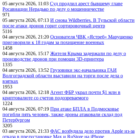
05 августа 2026, 11:03
Суд продлил арест бывшему главе
Росавиации Нерадько по делу о мошенничестве
971
05 августа 2026, 07:13
И снова Wildberries. В Тульской области
после атаки дронов горит сортировочный центр
5116
04 августа 2026, 21:20
Основателя ЧВК «Ястреб» Марущенко
приговорили к 18 годам за похищение военных
1458
04 августа 2026, 15:17
Жителя Крыма задержали по делу о
производстве дронов при помощи 3D‑принтера
1335
04 августа 2026, 13:52
Грузовики экс-начальника ГАИ
Волгоградской области выставили на торги после дела о
взятках
1953
04 августа 2026, 12:18
Агент ФБР украл почти $1 млн в
криптовалюте со счетов подозреваемого
1224
04 августа 2026, 07:19
При атаке БПЛА в Подмосковье
погибли пять человек, также дроны атаковали склад под
Петербургом
3205
03 августа 2026, 21:33
ФАС возбудила дело против Apple из-за
отказа в предустановке Max и RuStore на iPhone