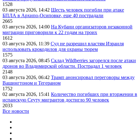
1528
03 августа 2026, 14:42
Шесть человек погибли при атаке
БПЛА в Архипо-Осиповке, еще 40 пострадали
2665
03 августа 2026, 14:00
На Кубани организаторов незаконной
миграции приговорили к 22 годам на троих
1612
03 августа 2026, 11:39
Суд не разрешил властям Израиля
использовать крокодилов для охраны тюрем
1575
03 августа 2026, 08:45
Склад Wildberries загорелся после атаки
дронов во Владимирской области. Пострадал 1 человек
2148
03 августа 2026, 06:42
Трамп анонсировал переговоры между
Вашингтоном и Тегераном
1752
02 августа 2026, 15:41
Количество погибших при вторжении в
испанскую Сеуту мигрантов достигло 90 человек
2033
Все новости