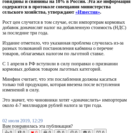
говядины и свинины на 10% в России. Эта же информация
содержится в протоколе совещания министерства
сельского хозяйства, утверждают
«Известия»
.
Рост цен случится в том случае, если импортерам кормовых
добавок доначислят налог на добавленную стоимость (НДС)
за последние три года.
Издание отметило, что указанная проблема случилась из-за
разных толкований постановления кабмина о перечне
товаров, облагаемых налогом по льготной ставке.
С 1 апреля в РФ вступили в силу поправки о признании
кормовых добавок товаром льготных категорий.
Минфин считает, что эти послабления должны касаться
только той продукции, которая ввезена после вступления
изменений в силу.
Это значит, что чиновники хотят «доначислить» импортерам
около 4-7 миллиардов рублей налога за три года.
02 июля 2019, 12:29
Вам понравилась эта публикация?
👍
0
👎
0
❤
0
😆
0
😡
0
🤔
0
🙈
0
🧘‍♀️
0