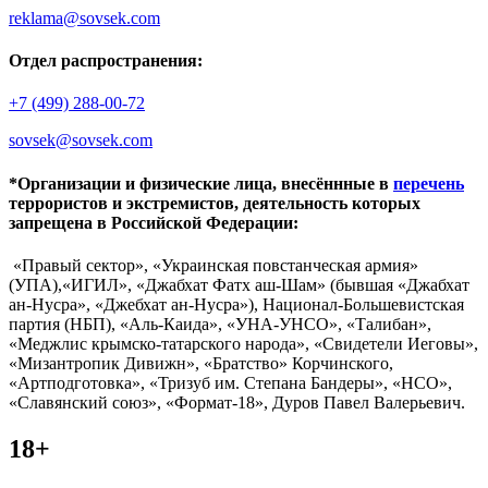
reklama@sovsek.com
Отдел распространения:
+7 (499) 288-00-72
sovsek@sovsek.com
*Организации и физические лица, внесённные в
перечень
террористов и экстремистов, деятельность которых
запрещена в Российской Федерации:
«Правый сектор», «Украинская повстанческая армия»
(УПА),«ИГИЛ», «Джабхат Фатх аш-Шам» (бывшая «Джабхат
ан-Нусра», «Джебхат ан-Нусра»), Национал-Большевистская
партия (НБП), «Аль-Каида», «УНА-УНСО», «Талибан»,
«Меджлис крымско-татарского народа», «Свидетели Иеговы»,
«Мизантропик Дивижн», «Братство» Корчинского,
«Артподготовка», «Тризуб им. Степана Бандеры», «НСО»,
«Славянский союз», «Формат-18», Дуров Павел Валерьевич.
18+