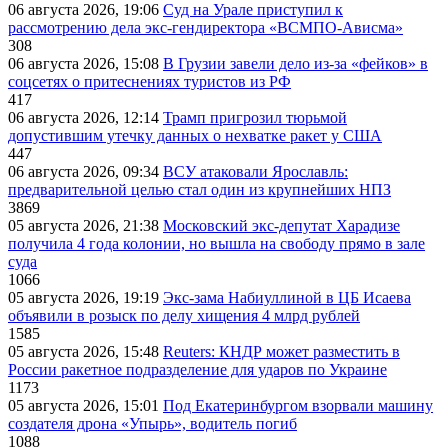
06 августа 2026, 19:06
Суд на Урале приступил к
рассмотрению дела экс-гендиректора «ВСМПО-Ависма»
308
06 августа 2026, 15:08
В Грузии завели дело из-за «фейков» в
соцсетях о притеснениях туристов из РФ
417
06 августа 2026, 12:14
Трамп пригрозил тюрьмой
допустившим утечку данных о нехватке ракет у США
447
06 августа 2026, 09:34
ВСУ атаковали Ярославль:
предварительной целью стал один из крупнейших НПЗ
3869
05 августа 2026, 21:38
Московский экс-депутат Харадизе
получила 4 года колонии, но вышла на свободу прямо в зале
суда
1066
05 августа 2026, 19:19
Экс-зама Набиуллиной в ЦБ Исаева
объявили в розыск по делу хищения 4 млрд рублей
1585
05 августа 2026, 15:48
Reuters: КНДР может разместить в
России ракетное подразделение для ударов по Украине
1173
05 августа 2026, 15:01
Под Екатеринбургом взорвали машину
создателя дрона «Упырь», водитель погиб
1088