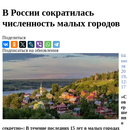
В России сократилась
численность малых городов
Поделиться
Подписаться на обновления
04
ию
ля
20
19,
12:
17
«С
ов
ер
ше
нн
о
секретно»: В течение последних 15 лет в малых городах