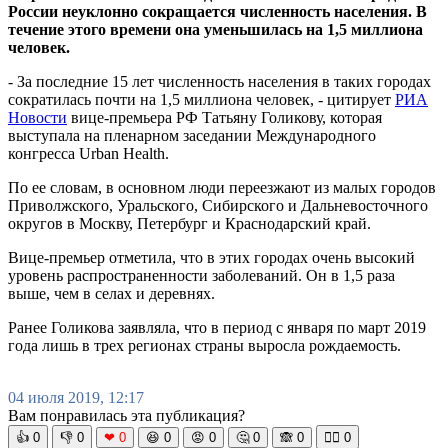
России неуклонно сокращается численность населения. В
течение этого времени она уменьшилась на 1,5 миллиона
человек.
- За последние 15 лет численность населения в таких городах
сократилась почти на 1,5 миллиона человек, - цитирует
РИА
Новости
вице-премьера РФ Татьяну Голикову, которая
выступала на пленарном заседании Международного
конгресса Urban Health.
По ее словам, в основном люди переезжают из малых городов
Приволжского, Уральского, Сибирского и Дальневосточного
округов в Москву, Петербург и Краснодарский край.
Вице-премьер отметила, что в этих городах очень высокий
уровень распространенности заболеваний. Он в 1,5 раза
выше, чем в селах и деревнях.
Ранее Голикова заявляла, что в период с января по март 2019
года лишь в трех регионах страны выросла рождаемость.
04 июля 2019, 12:17
Вам понравилась эта публикация?
👍
0
👎
0
❤
0
😆
0
😡
0
🤔
0
🙈
0
🧘‍♀️
0