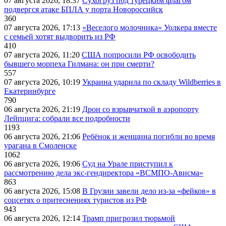
07 августа 2026, 18:37
Сухогруз под турецким флагом
подвергся атаке БПЛА у порта Новороссийск
360
07 августа 2026, 17:13
«Веселого молочника» Уолкера вместе
с семьей хотят выдворить из РФ
410
07 августа 2026, 11:20
США попросили РФ освободить
бывшего морпеха Гилмана: он при смерти?
557
07 августа 2026, 10:19
Украина ударила по складу Wildberries в
Екатеринбурге
790
06 августа 2026, 21:19
Дрон со взрывчаткой в аэропорту
Лейпцига: собрали все подробности
1193
06 августа 2026, 21:06
Ребёнок и женщина погибли во время
урагана в Смоленске
1062
06 августа 2026, 19:06
Суд на Урале приступил к
рассмотрению дела экс-гендиректора «ВСМПО-Ависма»
863
06 августа 2026, 15:08
В Грузии завели дело из-за «фейков» в
соцсетях о притеснениях туристов из РФ
943
06 августа 2026, 12:14
Трамп пригрозил тюрьмой