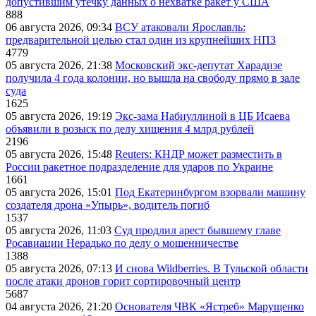
допустившим утечку данных о нехватке ракет у США
888
06 августа 2026, 09:34
ВСУ атаковали Ярославль:
предварительной целью стал один из крупнейших НПЗ
4779
05 августа 2026, 21:38
Московский экс-депутат Харадизе
получила 4 года колонии, но вышла на свободу прямо в зале
суда
1625
05 августа 2026, 19:19
Экс-зама Набиуллиной в ЦБ Исаева
объявили в розыск по делу хищения 4 млрд рублей
2196
05 августа 2026, 15:48
Reuters: КНДР может разместить в
России ракетное подразделение для ударов по Украине
1661
05 августа 2026, 15:01
Под Екатеринбургом взорвали машину
создателя дрона «Упырь», водитель погиб
1537
05 августа 2026, 11:03
Суд продлил арест бывшему главе
Росавиации Нерадько по делу о мошенничестве
1388
05 августа 2026, 07:13
И снова Wildberries. В Тульской области
после атаки дронов горит сортировочный центр
5687
04 августа 2026, 21:20
Основателя ЧВК «Ястреб» Марущенко