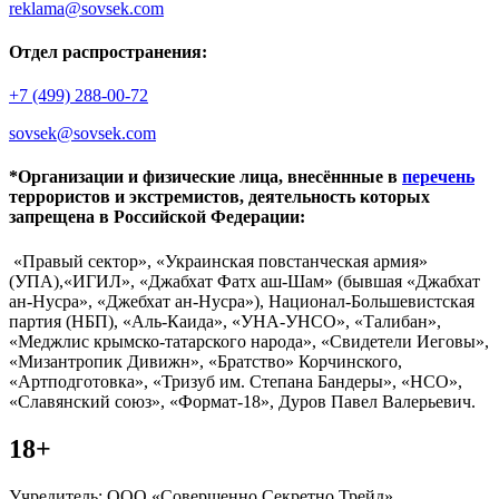
reklama@sovsek.com
Отдел распространения:
+7 (499) 288-00-72
sovsek@sovsek.com
*Организации и физические лица, внесённные в
перечень
террористов и экстремистов, деятельность которых
запрещена в Российской Федерации:
«Правый сектор», «Украинская повстанческая армия»
(УПА),«ИГИЛ», «Джабхат Фатх аш-Шам» (бывшая «Джабхат
ан-Нусра», «Джебхат ан-Нусра»), Национал-Большевистская
партия (НБП), «Аль-Каида», «УНА-УНСО», «Талибан»,
«Меджлис крымско-татарского народа», «Свидетели Иеговы»,
«Мизантропик Дивижн», «Братство» Корчинского,
«Артподготовка», «Тризуб им. Степана Бандеры», «НСО»,
«Славянский союз», «Формат-18», Дуров Павел Валерьевич.
18+
Учредитель: ООО «Совершенно Секретно Трейд».