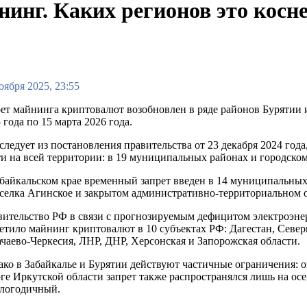
нинг. Каких регионов это косн
оября 2025, 23:55
ет майнинга криптовалют возобновлен в ряде районов Бурятии и
 года по 15 марта 2026 года.
следует из постановления правительства от 23 декабря 2024 год
и на всей территории: в 19 муниципальных районах и городском
байкальском крае временный запрет введен в 14 муниципальных
селка Агинское и закрытом административно-территориальном 
ительство РФ в связи с прогнозируемым дефицитом электроэнерг
етило майнинг криптовалют в 10 субъектах РФ: Дагестан, Север
чаево-Черкесия, ЛНР, ДНР, Херсонская и Запорожская области.
ко в Забайкалье и Бурятии действуют частичные ограничения: он
ге Иркутской области запрет также распространялся лишь на ос
глогодичный.