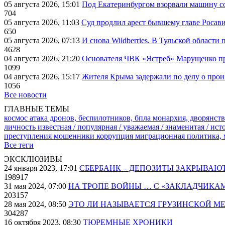
05 августа 2026, 15:01
Под Екатеринбургом взорвали машину со
704
05 августа 2026, 11:03
Суд продлил арест бывшему главе Росав
650
05 августа 2026, 07:13
И снова Wildberries. В Тульской области
4628
04 августа 2026, 21:20
Основателя ЧВК «Ястреб» Марущенко пр
1099
04 августа 2026, 15:17
Жителя Крыма задержали по делу о про
1056
Все новости
ГЛАВНЫЕ ТЕМЫ
космос
атака дронов, беспилотников, бпла
монархия, дворянств
личность известная / популярная / уважаемая / знаменитая / ис
преступления
мошенники
коррупция
миграционная политика,
Все теги
ЭКСКЛЮЗИВЫ
24 января 2023, 17:01
СБЕРБАНК – ДЕПОЗИТЫ ЗАКРЫВАЮ
198917
31 мая 2024, 07:00
НА ТРОПЕ ВОЙНЫ … С «ЗАКЛАДЧИКА
203157
28 мая 2024, 08:50
ЭТО ЛИ НАЗЫВАЕТСЯ ГРУЗИНСКОЙ М
304287
16 октября 2023, 08:30
ТЮРЕМНЫЕ ХРОНИКИ