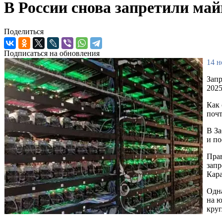
В России снова запретили май
Поделиться
Подписаться на обновления
14 н
Запр
2025
Как 
почт
В За
и по
Прав
запр
Кара
Одна
на ю
кру