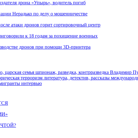
здателя дрона «Упырь», водитель погиб
иации Нерадько по делу о мошенничестве
 после атаки дронов горит сортировочный центр
иговорили к 18 годам за похищение военных
изводстве дронов при помощи 3D‑принтера
о, царская семья
шпионаж, разведка, контрразведка
Владимир П
торическая
терроризм
литература, детектив, рассказы
международ
 мигранты
интервью
ТСЯ
МИ»
ЕЧТОЙ?