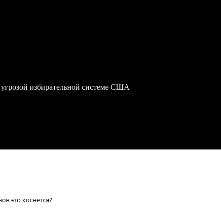
 угрозой избирательной системе США
ов это коснется?