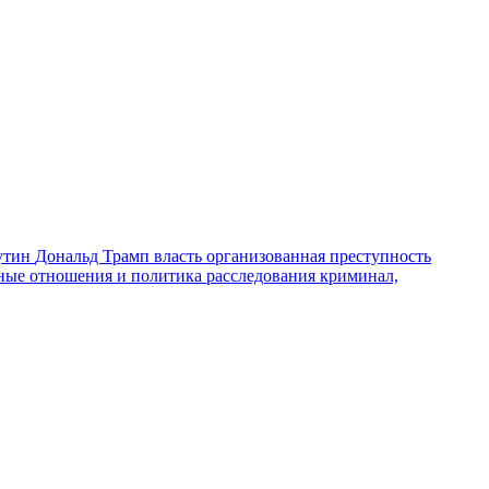
утин
Дональд Трамп
власть
организованная преступность
ные отношения и политика
расследования
криминал,