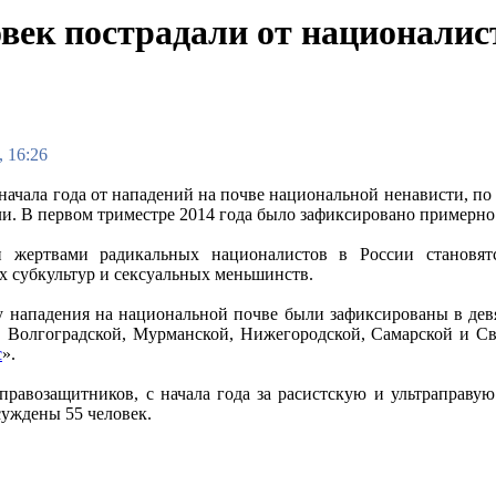
ловек пострадали от националис
, 16:26
 начала года от нападений на почве национальной ненависти, по
ли. В первом триместре 2014 года было зафиксировано примерно
 жертвами радикальных националистов в России становят
 субкультур и сексуальных меньшинств.
у нападения на национальной почве были зафиксированы в дев
, Волгоградской, Мурманской, Нижегородской, Самарской и Све
с
».
правозащитников, с начала года за расистскую и ультраправу
суждены 55 человек.