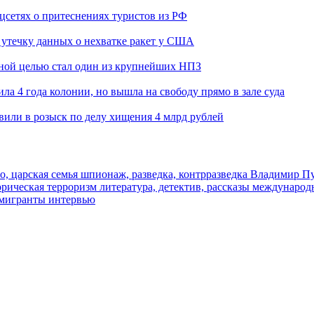
оцсетях о притеснениях туристов из РФ
утечку данных о нехватке ракет у США
ьной целью стал один из крупнейших НПЗ
ла 4 года колонии, но вышла на свободу прямо в зале суда
вили в розыск по делу хищения 4 млрд рублей
о, царская семья
шпионаж, разведка, контрразведка
Владимир П
торическая
терроризм
литература, детектив, рассказы
международ
 мигранты
интервью