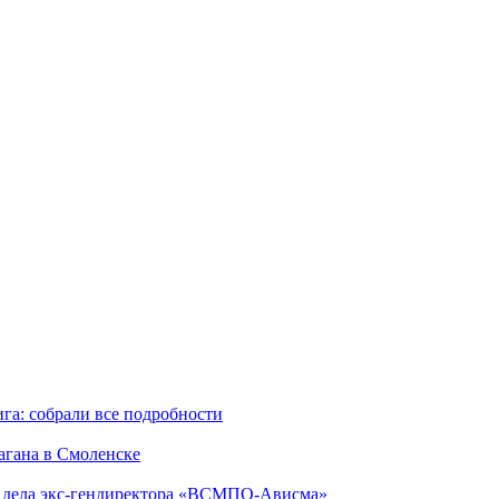
га: собрали все подробности
агана в Смоленске
ю дела экс-гендиректора «ВСМПО-Ависма»