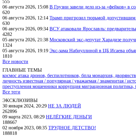
555
06 августа 2026, 15:08
В Грузии завели дело из-за «фейков» в с
620
06 августа 2026, 12:14
Трамп пригрозил тюрьмой допустившим 
630
06 августа 2026, 09:34
ВСУ атаковали Ярославль: предварител
4282
05 августа 2026, 21:38
Московский экс-депутат Харадизе получи
1324
05 августа 2026, 19:19
Экс-зама Набиуллиной в ЦБ Исаева объя
1810
Все новости
ГЛАВНЫЕ ТЕМЫ
космос
атака дронов, беспилотников, бпла
монархия, дворянств
личность известная / популярная / уважаемая / знаменитая / ис
преступления
мошенники
коррупция
миграционная политика,
Все теги
ЭКСКЛЮЗИВЫ
30 января 2024, 20:29
НЕ ЗА ЛЮДЕЙ
262896
09 марта 2023, 08:29
НЕЛЁГКИЕ ДЕНЬГИ
188667
02 ноября 2023, 08:35
ТРУДНОЕ ДЕТСТВО!
188818