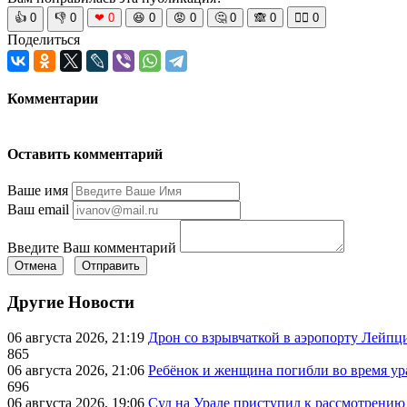
👍
0
👎
0
❤
0
😆
0
😡
0
🤔
0
🙈
0
🧘‍♀️
0
Поделиться
Комментарии
Оставить комментарий
Ваше имя
Ваш email
Введите Ваш комментарий
Отмена
Отправить
Другие Новости
06 августа 2026, 21:19
Дрон со взрывчаткой в аэропорту Лейпци
865
06 августа 2026, 21:06
Ребёнок и женщина погибли во время ур
696
06 августа 2026, 19:06
Суд на Урале приступил к рассмотрени