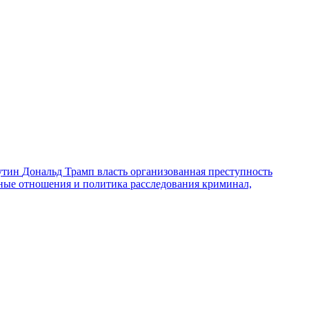
утин
Дональд Трамп
власть
организованная преступность
ные отношения и политика
расследования
криминал,