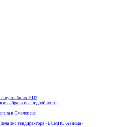
 из крупнейших НПЗ
га: собрали все подробности
агана в Смоленске
ю дела экс-гендиректора «ВСМПО-Ависма»