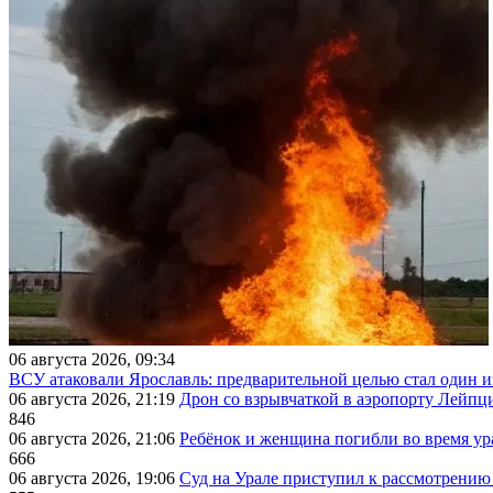
06 августа 2026, 09:34
ВСУ атаковали Ярославль: предварительной целью стал один
06 августа 2026, 21:19
Дрон со взрывчаткой в аэропорту Лейпци
846
06 августа 2026, 21:06
Ребёнок и женщина погибли во время ур
666
06 августа 2026, 19:06
Суд на Урале приступил к рассмотрени