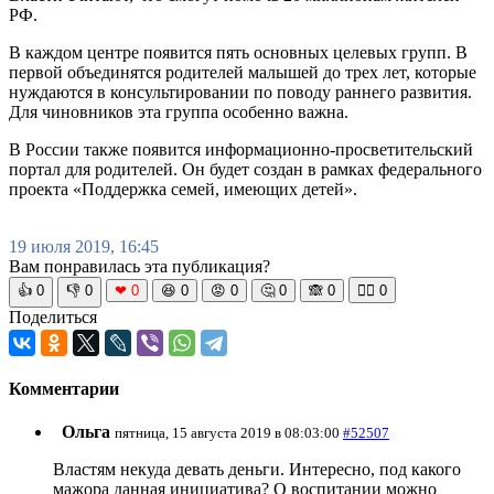
РФ.
В каждом центре появится пять основных целевых групп. В
первой объединятся родителей малышей до трех лет, которые
нуждаются в консультировании по поводу раннего развития.
Для чиновников эта группа особенно важна.
В России также появится информационно-просветительский
портал для родителей. Он будет создан в рамках федерального
проекта «Поддержка семей, имеющих детей».
19 июля 2019, 16:45
Вам понравилась эта публикация?
👍
0
👎
0
❤
0
😆
0
😡
0
🤔
0
🙈
0
🧘‍♀️
0
Поделиться
Комментарии
Ольга
пятница, 15 августа 2019 в 08:03:00
#52507
Властям некуда девать деньги. Интересно, под какого
мажора данная инициатива? О воспитании можно