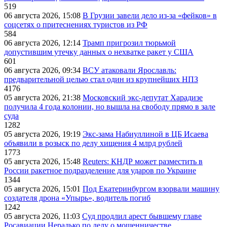
519
06 августа 2026, 15:08
В Грузии завели дело из-за «фейков» в
соцсетях о притеснениях туристов из РФ
584
06 августа 2026, 12:14
Трамп пригрозил тюрьмой
допустившим утечку данных о нехватке ракет у США
601
06 августа 2026, 09:34
ВСУ атаковали Ярославль:
предварительной целью стал один из крупнейших НПЗ
4176
05 августа 2026, 21:38
Московский экс-депутат Харадизе
получила 4 года колонии, но вышла на свободу прямо в зале
суда
1282
05 августа 2026, 19:19
Экс-зама Набиуллиной в ЦБ Исаева
объявили в розыск по делу хищения 4 млрд рублей
1773
05 августа 2026, 15:48
Reuters: КНДР может разместить в
России ракетное подразделение для ударов по Украине
1344
05 августа 2026, 15:01
Под Екатеринбургом взорвали машину
создателя дрона «Упырь», водитель погиб
1242
05 августа 2026, 11:03
Суд продлил арест бывшему главе
Росавиации Нерадько по делу о мошенничестве