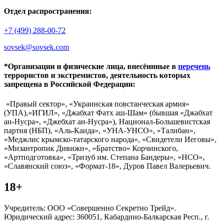
Отдел распространения:
+7 (499) 288-00-72
sovsek@sovsek.com
*Организации и физические лица, внесённные в
перечень
террористов и экстремистов, деятельность которых
запрещена в Российской Федерации:
«Правый сектор», «Украинская повстанческая армия»
(УПА),«ИГИЛ», «Джабхат Фатх аш-Шам» (бывшая «Джабхат
ан-Нусра», «Джебхат ан-Нусра»), Национал-Большевистская
партия (НБП), «Аль-Каида», «УНА-УНСО», «Талибан»,
«Меджлис крымско-татарского народа», «Свидетели Иеговы»,
«Мизантропик Дивижн», «Братство» Корчинского,
«Артподготовка», «Тризуб им. Степана Бандеры», «НСО»,
«Славянский союз», «Формат-18», Дуров Павел Валерьевич.
18+
Учредитель: ООО «Совершенно Секретно Трейд».
Юридический адрес: 360051, Кабардино-Балкарская Респ., г.