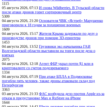
1115
05 августа 2026, 07:13
И снова Wildberries. В Тульской области
после атаки дронов горит сортировочный центр
5309
04 августа 2026, 21:20
Основателя ЧВК «Ястреб» Марущенко
приговорили к 18 годам за похищение военных
1609
04 августа 2026, 15:17
Жителя Крыма задержали по делу о
производстве дронов при помощи 3D‑принтера
1453
04 августа 2026, 13:52
Грузовики экс-начальника ГАИ
Волгоградской области выставили на торги после дела о
взятках
2075
04 августа 2026, 12:18
Агент ФБР украл почти $1 млн в
криптовалюте со счетов подозреваемого
1334
04 августа 2026, 07:19
При атаке БПЛА в Подмосковье
погибли пять человек, также дроны атаковали склад под
Петербургом
3363
03 августа 2026, 21:33
ФАС возбудила дело против Apple из-за
отказа в предустановке Max и RuStore на iPhone
1644
03 августа 2026, 14:42
Шесть человек погибли при атаке