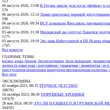
513
06 августа 2026, 15:08
В Грузии завели дело из-за «фейков» в с
579
06 августа 2026, 12:14
Трамп пригрозил тюрьмой допустившим 
598
06 августа 2026, 09:34
ВСУ атаковали Ярославль: предварител
4163
05 августа 2026, 21:38
Московский экс-депутат Харадизе получи
1275
05 августа 2026, 19:19
Экс-зама Набиуллиной в ЦБ Исаева объя
1765
Все новости
ГЛАВНЫЕ ТЕМЫ
космос
атака дронов, беспилотников, бпла
монархия, дворянств
личность известная / популярная / уважаемая / знаменитая / ис
преступления
мошенники
коррупция
миграционная политика,
Все теги
ЭКСКЛЮЗИВЫ
02 ноября 2023, 08:35
ТРУДНОЕ ДЕТСТВО!
188793
16 октября 2023, 08:30
ТЮРЕМНЫЕ ХРОНИКИ
197679
28 мая 2024, 08:50
ЭТО ЛИ НАЗЫВАЕТСЯ ГРУЗИНСКОЙ М
304593