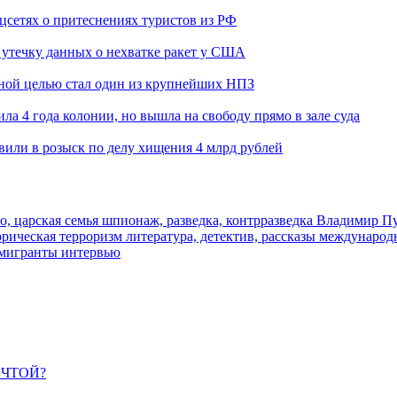
оцсетях о притеснениях туристов из РФ
утечку данных о нехватке ракет у США
ьной целью стал один из крупнейших НПЗ
ла 4 года колонии, но вышла на свободу прямо в зале суда
вили в розыск по делу хищения 4 млрд рублей
о, царская семья
шпионаж, разведка, контрразведка
Владимир П
торическая
терроризм
литература, детектив, рассказы
международ
 мигранты
интервью
ЕЧТОЙ?