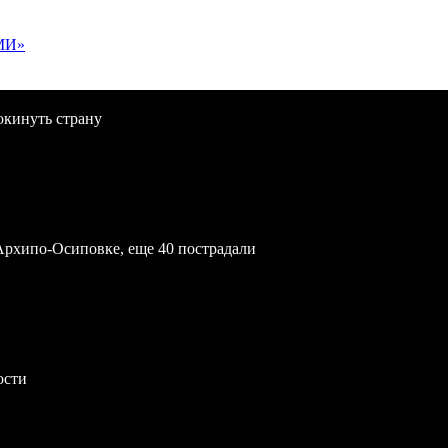
МИ»
окинуть страну
Архипо-Осиповке, еще 40 пострадали
ости