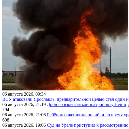
06 августа 2026, 09:34
ВСУ атаковали Ярославль: предварительной целью стал один
06 августа 2026, 21:19
Дрон со взрывчаткой в аэропорту Лейпци
794
06 августа 2026, 21:06
Ребёнок и женщина погибли во время ур
608
06 августа 2026, 19:06
Суд на Урале приступил к рассмотрени