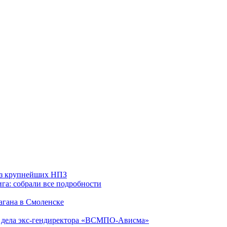
 из крупнейших НПЗ
га: собрали все подробности
агана в Смоленске
ю дела экс-гендиректора «ВСМПО-Ависма»