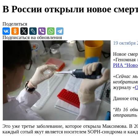
В России открыли новое смер
Поделиться
Подписаться на обновления
19 октября 
Новое смер
«Геномная 
РИА “Ново
«
Сейчас мы
необратимо
журналу «
О
Данное отк
“
Из 16 обн
отправить 
Это уже третье заболевание, которое открыла Максимова. В 
каждый сотый якут является носителем SOPH-синдрома и каж