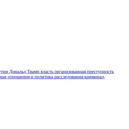
утин
Дональд Трамп
власть
организованная преступность
ные отношения и политика
расследования
криминал,