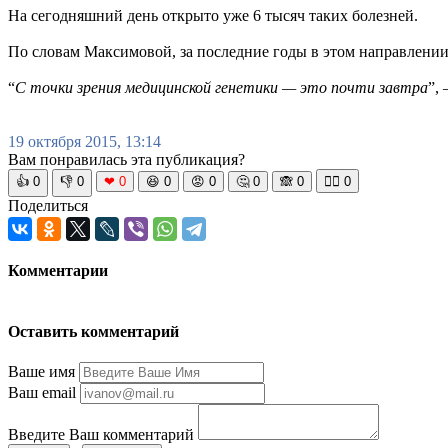
На сегодняшний день открыто уже 6 тысяч таких болезней.
По словам Максимовой, за последние годы в этом направлени
“
С точки зрения медицинской генетики — это почти завтра
”,
19 октября 2015, 13:14
Вам понравилась эта публикация?
👍
0
👎
0
❤
0
😆
0
😡
0
🤔
0
🙈
0
🧘‍♀️
0
Поделиться
Комментарии
Оставить комментарий
Ваше имя
Ваш email
Введите Ваш комментарий